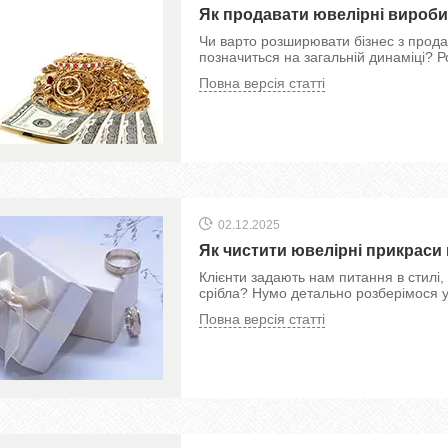
Як продавати ювелірні вироб
Чи варто розширювати бізнес з продаж
позначиться на загальній динаміці? 
Повна версія статті
02.12.2025
Як чистити ювелірні прикраси
Клієнти задають нам питання в стилі, 
срібла? Нумо детально розберімося у 
Повна версія статті