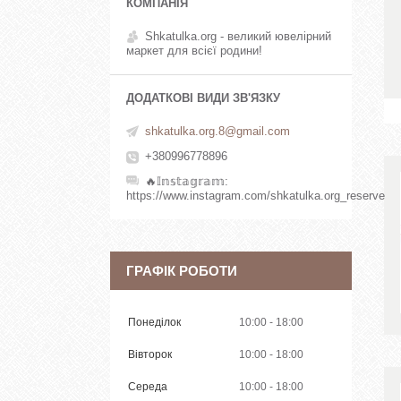
Shkatulka.org - великий ювелірний
маркет для всієї родини!
shkatulka.org.8@gmail.com
+380996778896
🔥𝕀𝕟𝕤𝕥𝕒𝕘𝕣𝕒𝕞
https://www.instagram.com/shkatulka.org_reserve
ГРАФІК РОБОТИ
Понеділок
10:00
18:00
Вівторок
10:00
18:00
Середа
10:00
18:00