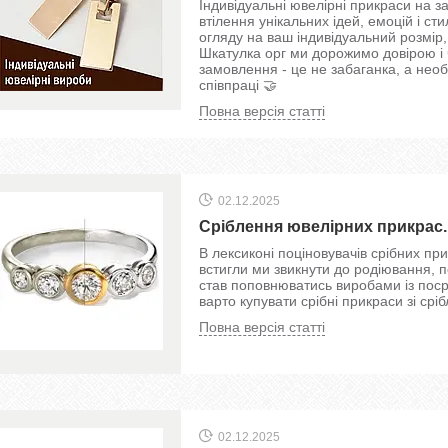
Індивідуальні ювелірні прикраси на з
втілення унікальних ідей, емоцій і с
огляду на ваш індивідуальний розмір
Шкатулка орг ми дорожимо довірою і 
замовлення - це не забаганка, а нео
співпраці 🤝
Повна версія статті
02.12.2025
Сріблення ювелірних прикрас.
В лексиконі поціновувачів срібних пр
встигли ми звикнути до родіювання, 
став поповнюватись виробами із поср
варто купувати срібні прикраси зі ср
Повна версія статті
02.12.2025