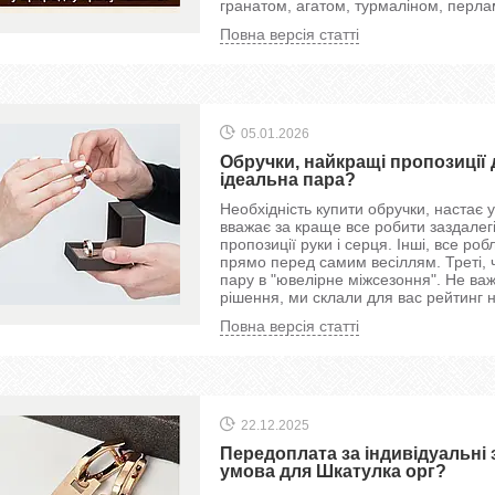
гранатом, агатом, турмаліном, перл
Повна версія статті
05.01.2026
Обручки, найкращі пропозиції 
ідеальна пара?
Необхідність купити обручки, настає 
вважає за краще все робити заздалег
пропозиції руки і серця. Інші, все ро
прямо перед самим весіллям. Треті, 
пару в "ювелірне міжсезоння". Не ва
рішення, ми склали для вас рейтинг
Повна версія статті
22.12.2025
Передоплата за індивідуальні 
умова для Шкатулка орг?