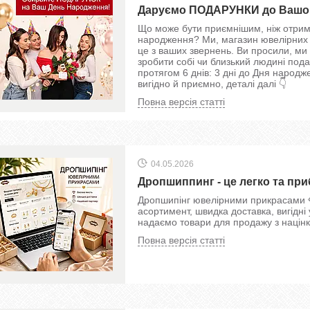
Даруємо ПОДАРУНКИ до Вашого 
Що може бути приємнішим, ніж отрим
народження? Ми, магазин ювелірних п
це з ваших звернень. Ви просили, ми
зробити собі чи близький людині пода
протягом 6 днів: 3 дні до Дня народже
вигідно й приємно, деталі далі 👇
Повна версія статті
04.05.2026
Дропшиппинг - це легко та пр
Дропшипінг ювелірними прикрасами 💎
асортимент, швидка доставка, вигідні
надаємо товари для продажу з націн
Повна версія статті