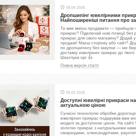
06.04.2026
Дропшипінг ювелірними прикра
Найпоширеніші питання про за
Ти вже вмієш продавати — прийщов ч
прикрас? Підключай нові позиції без 
прикрас для свого магазину? Додай у 
продажі! Маєш сторінку або сайт? До
по дропшипінгу без закупки — ми бер
доставку ювелріних прикрас до твого
Шкатлука орг 👍
Повна версія статті
05.02.2026
Доступні ювелірні прикраси на
актуальною ціною
Сучасні технологію обробки дорогоці
ювелірних прикрас подарував вам можл
моделі за доступною ціною. На сайті 
золотих прикрас з натуральними кам
смарагдами, олександрітами, раухто