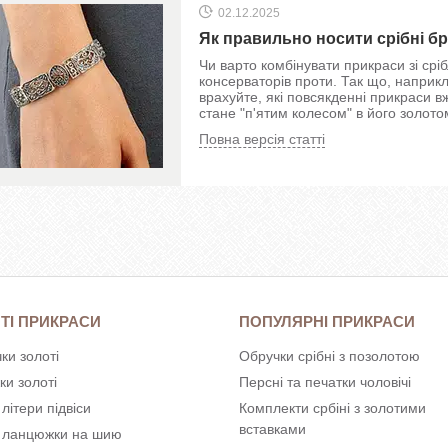
02.12.2025
Як правильно носити срібні б
Чи варто комбінувати прикраси зі срі
консерваторів проти. Так що, наприк
врахуйте, які повсякденні прикраси 
стане "п'ятим колесом" в його золотом
Повна версія статті
ТІ ПРИКРАСИ
ПОПУЛЯРНІ ПРИКРАСИ
ки золоті
Обручки срібні з позолотою
ки золоті
Персні та печатки чоловічі
 літери підвіси
Комплекти србіні з золотими
вставками
і ланцюжки на шию