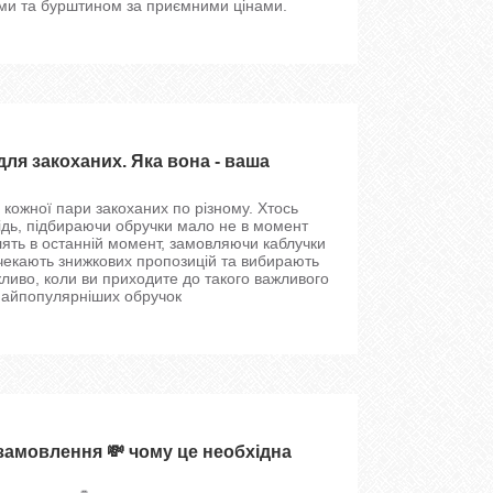
ами та бурштином за приємними цінами.
для закоханих. Яка вона - ваша
у кожної пари закоханих по різному. Хтось
ідь, підбираючи обручки мало не в момент
блять в останній момент, замовляючи каблучки
чекають знижкових пропозицій та вибирають
жливо, коли ви приходите до такого важливого
 найпопулярніших обручок
замовлення 💸 чому це необхідна