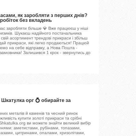
сами, як заробляти з перших днів?
робіток без вкладень
ас заробляти більше 💎 Вже працюєш у ніші
ризиків. Шукаєш надійного постачальника
свій асортимент трендові прикраси і збільш
дай прикраси, які легко продаються! Працюй
емо на себе відправку, а Нова Пошта -
 замовника! Залишився 1 крок - звернутись до
 Шкатулка орг 💍 обирайте за
нних металів й каменів та чесний ринок
ивість купити золоті прикраси та срібні
Shkatulka.org ви можете знайти великий вибір
енями: аметистами, рубінами, топазами,
пазами, цитринами, опалами, хризолітами,