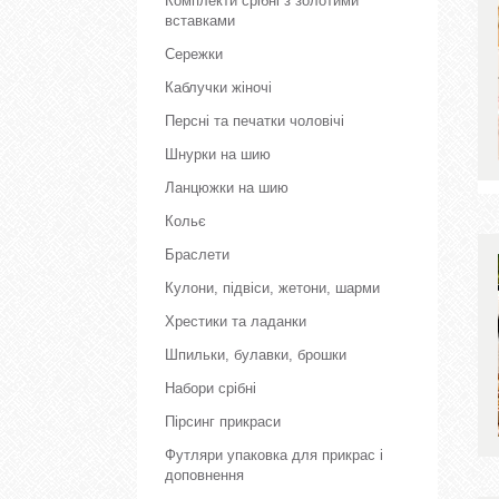
Комплекти срібні з золотими
вставками
Сережки
Каблучки жіночі
Персні та печатки чоловічі
Шнурки на шию
Ланцюжки на шию
Кольє
Браслети
Кулони, підвіси, жетони, шарми
Хрестики та ладанки
Шпильки, булавки, брошки
Набори срібні
Пірсинг прикраси
Футляри упаковка для прикрас і
доповнення