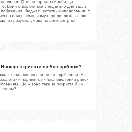
амовлення 💍 це не просто вироби, це
тилю. Вони створюються спеціально для вас, з
, побажання, бюджет і естетичні уподобання. У
чесно пояснюємо, чому передоплата за такі
бхідна і розумна умова нашої ювелірної
 Навіщо вкривати срібло сріблом?
икрас з'явилося нове поняття - сріблення. Не
позолоти чи чорніння, як наш ювелірний ринок
ібленням. Що ж воно таке за покриття й чи
ібленням?