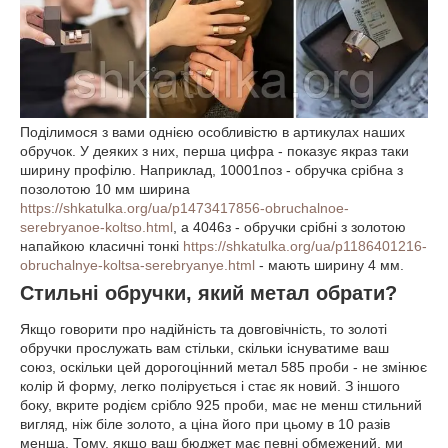
Поділимося з вами однією особливістю в артикулах наших
обручок. У деяких з них, перша цифра - показує якраз таки
ширину профілю. Наприклад, 10001поз - обручка срібна з
позолотою 10 мм ширина
https://shkatulka.org/ua/p1473417856-obruchalnoe-
serebryanoe-koltso.html
, а 4046з - обручки срібні з золотою
напайкою класичні тонкі
https://shkatulka.org/ua/p1186401216-
obruchalnye-koltsa-serebryanye.html
- мають ширину 4 мм.
Стильні обручки, який метал обрати?
Якщо говорити про надійність та довговічність, то золоті
обручки прослужать вам стільки, скільки існуватиме ваш
союз, оскільки цей дорогоцінний метал 585 проби - не змінює
колір й форму, легко полірується і стає як новий. З іншого
боку, вкрите родієм срібло 925 проби, має не менш стильний
вигляд, ніж біле золото, а ціна його при цьому в 10 разів
менша. Тому, якщо ваш бюджет має певні обмежений, ми