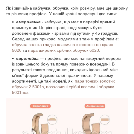
Як і звичайна каблучка, обручка, крім розміру, має ще ширину
та різновид профілю. У нашій країні популярні два типи:
американка
- каблучка, що має в перерізі прямий
прямокутник. Це рівні грані, іноді можуть бути
доповнені фасками - зрізами під кутами у 45 градусів.
Серед наших прикрас, моделями з таким профілем є:
обручка золота гладка класична з фаскою по краях
5026
та
пара широких срібних обручок 6020
;
європейка
— профіль, що має напівкруглий переріз
із зовнішнього боку та пряму поверхню всередині. В
результаті такого поєднання, виходить ідеальний мікс
м'якої форми й досконалої практичності. У нашому
асортименті, це такі моделі, як:
пара тонких золотих
обручок 2.5001з
,
позолочені срібні класичні обручки
5001поз
.