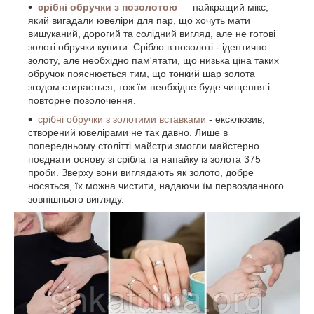
срібні обручки з позолотою
— найкращий мікс,
який вигадали ювеліри для пар, що хочуть мати
вишуканий, дорогий та солідний вигляд, але не готові
золоті обручки купити. Срібло в позолоті - ідентично
золоту, але необхідно пам'ятати, що низька ціна таких
обручок пояснюється тим, що тонкий шар золота
згодом стирається, тож їм необхідне буде чищення і
повторне позолочення.
срібні обручки з золотими вставками
- ексклюзив,
створений ювелірами не так давно. Лише в
попередньому столітті майстри змогли майстерно
поєднати основу зі срібла та напайку із золота 375
проби. Зверху вони виглядають як золото, добре
носяться, їх можна чистити, надаючи їм первозданного
зовнішнього вигляду.