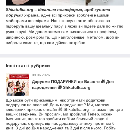
Shkatulka.org – ідеальна платформа, щоб купити
обручки
Україна, адже всі прикраси зроблені нашими
майстрами ювелірами. Наші консультанти обов'язково
підберуть вашу ідеальну пару, з якою ви підете далі по життю
рука в руці. Ми допоможемо вам визначитися з профілем,
шириною, розміром та, що найголовніше, металом, щоб ви
вибрали саме те, що вам дійсно потрібно.
Інші статті рубрики
09.06.2026
Даруємо ПОДАРУНКИ до Вашого 🎁 Дня
народження 🎁 Shkatulka.org
Що може бути приємнішим, ніж отримати додаткови
подарунок на власний День народження? Ми, магазин
ювелірних прикрас онлайн 🎁 Shkatulka.org - знаємо про це з
ваших звернень. Ви просили, ми зробили! Тепер, кожен
Іменинник, що готов зробити собі чи близький людині
подарунок, отримує від нас додаткову знижку протягом 6
днів: 3 дні до Дня народження та 3 дні після нього. Робіть