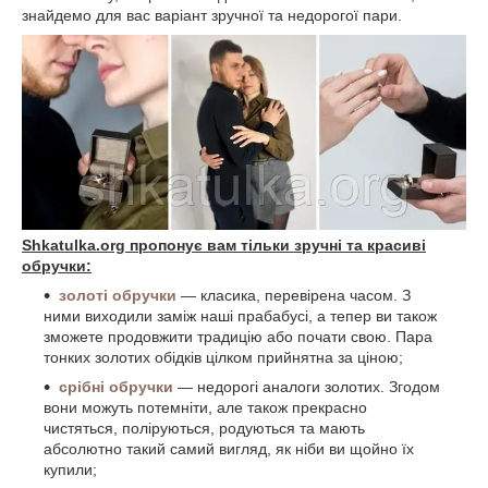
знайдемо для вас варіант зручної та недорогої пари.
Shkatulka.org пропонує вам тільки зручні та красиві
обручки:
золоті обручки
— класика, перевірена часом. З
ними виходили заміж наші прабабусі, а тепер ви також
зможете продовжити традицію або почати свою. Пара
тонких золотих обідків цілком прийнятна за ціною;
срібні обручки
— недорогі аналоги золотих. Згодом
вони можуть потемніти, але також прекрасно
чистяться, поліруються, родуються та мають
абсолютно такий самий вигляд, як ніби ви щойно їх
купили;