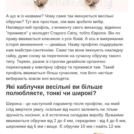
А що ж із назвами? Чому саме так іменуються весільні
обручки? Тут все простіше, ніж вам зробити вибір.
Напівкруглий профіль, з моменту свого винаходу, відмінно
"прижився" у молодят Старого Світу, тобто Європи. Він по
праву вважається класикою з усіх боків. А ось в американки
історія виникнення — цікавіша. Назву профілю подарували
нам майстри-сантехніки. Саме так вони іменують накладну
гайку, дуже схожу за перетином на сучасну обручку такого
типу. Термін, разом зі строгим дизайном органічно
перекочував у ювелірну сферу та прижився там. Такий
профіль вважається більш сучасним, тож його частіше
вибирають зовсім юні молодята.
Які каблучки весільні ви більше
полюбляєте, тонкі чи широкі?
Ширина - це наступний параметр після профілю, на який
слід звертати увагу, оскільки від нього залежить не тільки
зручність носіння, а й естетична складова виробу. Вузькими
вважаються обручки від 2 до 4 мм, середніми - від 4 до 6 мм,
широкими від 6 мм і вище. Є обручки 10 мм і навіть 12 мм.