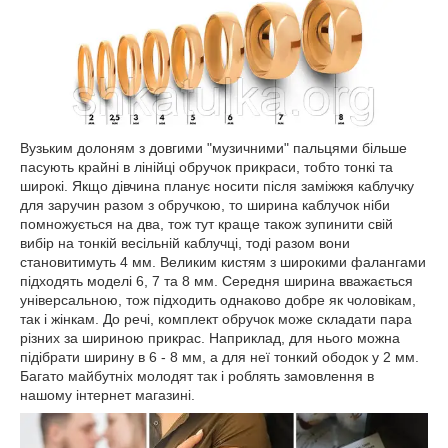
Вузьким долоням з довгими "музичними" пальцями більше
пасують крайні в лінійці обручок прикраси, тобто тонкі та
широкі. Якщо дівчина планує носити після заміжжя каблучку
для заручин разом з обручкою, то ширина каблучок ніби
помножується на два, тож тут краще також зупинити свій
вибір на тонкій весільній каблучці, тоді разом вони
становитимуть 4 мм. Великим кистям з широкими фалангами
підходять моделі 6, 7 та 8 мм. Середня ширина вважається
універсальною, тож підходить однаково добре як чоловікам,
так і жінкам. До речі, комплект обручок може складати пара
різних за шириною прикрас. Наприклад, для нього можна
підібрати ширину в 6 - 8 мм, а для неї тонкий ободок у 2 мм.
Багато майбутніх молодят так і роблять замовлення в
нашому інтернет магазині.