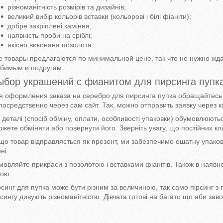
різноманітність розмірів та дизайнів;
великий вибір кольорів вставки (кольорові і білі фіаніти);
добре закріплені каміння;
наявність проби на сріблі;
якісно виконана позолота.
е товары предлагаются по минимальной цене, так что не нужно жда
бимым и подругам.
ыбор украшений с фианитом для пирсинга пупк
я оформления заказа на серебро для пирсинга пупка обращайтесь 
посредственно через сам сайт. Так, можно отправить заявку через к
і деталі (спосіб обміну, оплати, особливості упаковки) обумовлюють
ожете обміняти або повернути його. Зверніть увагу, що постійних кл
що товар відправляється як презент, ми забезпечимо ошатну упаковк
ні.
мовляйте прикраси з позолотою і вставками фіанітів. Також в наявно
ною.
рсинг для пупка може бути різним за величиною, так само пірсинг з 
рсингу дивують різноманітністю. Дівчата готові на багато що аби зав