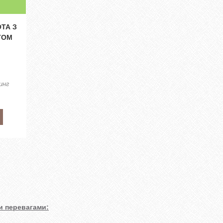
ТА З
ТОМ
инг
и перевагами: