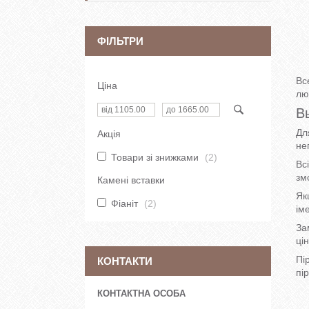
ФІЛЬТРИ
Вс
Ціна
лю
В
Дл
Акція
не
Товари зі знижками
2
Вс
зм
Камені вставки
Як
Фіаніт
2
іме
За
ці
Пі
КОНТАКТИ
пі