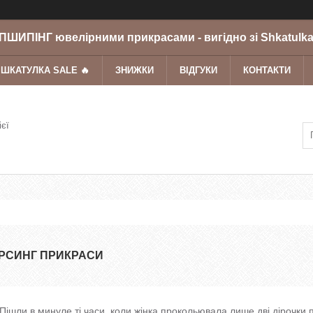
ШИПІНГ ювелірними прикрасами - вигідно зі Shkatulka
 ШКАТУЛКА SALE 🔥
ЗНИЖКИ
ВІДГУКИ
КОНТАКТИ
ієї
ІРСИНГ ПРИКРАСИ
Пішли в минуле ті часи, коли жінка прокольювала лише дві дірочки п