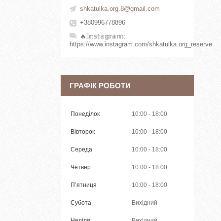
shkatulka.org.8@gmail.com
+380996778896
🔥𝕀𝕟𝕤𝕥𝕒𝕘𝕣𝕒𝕞
https://www.instagram.com/shkatulka.org_reserve
ГРАФІК РОБОТИ
Понеділок
10:00
18:00
Вівторок
10:00
18:00
Середа
10:00
18:00
Четвер
10:00
18:00
Пʼятниця
10:00
18:00
Субота
Вихідний
Неділя
Вихідний