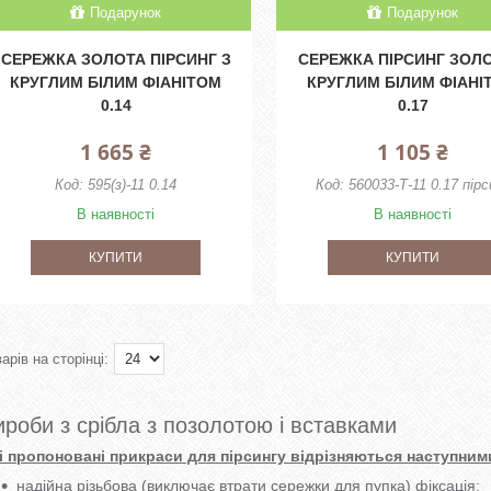
Подарунок
Подарунок
СЕРЕЖКА ЗОЛОТА ПІРСИНГ З
СЕРЕЖКА ПІРСИНГ ЗОЛО
КРУГЛИМ БІЛИМ ФІАНІТОМ
КРУГЛИМ БІЛИМ ФІАНІ
0.14
0.17
1 665 ₴
1 105 ₴
595(з)-11 0.14
560033-Т-11 0.17 пірс
В наявності
В наявності
КУПИТИ
КУПИТИ
ироби з срібла з позолотою і вставками
і пропоновані прикраси для пірсингу відрізняються наступним
надійна різьбова (виключає втрати сережки для пупка) фіксація;