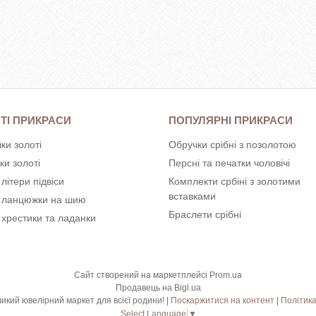
ТІ ПРИКРАСИ
ПОПУЛЯРНІ ПРИКРАСИ
ки золоті
Обручки срібні з позолотою
ки золоті
Персні та печатки чоловічі
 літери підвіси
Комплекти србіні з золотими
вставками
і ланцюжки на шию
Браслети срібні
 хрестики та ладанки
Сайт створений на маркетплейсі
Prom.ua
Продавець на Bigl.ua
Shkatulka.org - великий ювелірний маркет для всієї родини! |
Поскаржитися на контент
|
Політика
Select Language
▼