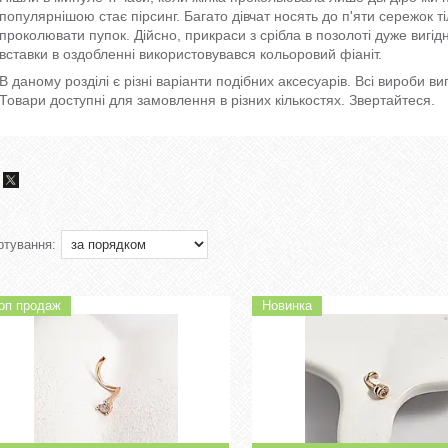
популярнішою стає пірсинг. Багато дівчат носять до п'яти сережок т
проколювати пупок. Дійсно, прикраси з срібла в позолоті дуже вигід
вставки в оздобленні використовувався кольоровий фіаніт.
В даному розділі є різні варіанти подібних аксесуарів. Всі вироби ви
Товари доступні для замовлення в різних кількостях. Звертайтеся.
оп продаж
Новинка