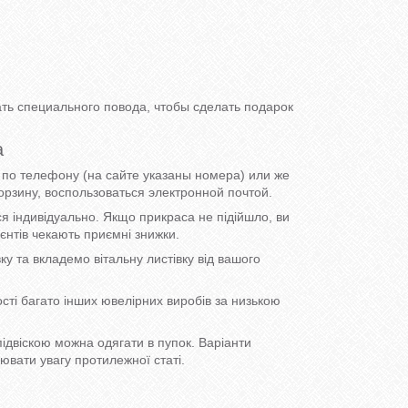
ть специального повода, чтобы сделать подарок
а
по телефону (на сайте указаны номера) или же
орзину, воспользоваться электронной почтой.
ся індивідуально. Якщо прикраса не підійшло, ви
ієнтів чекають приємні знижки.
у та вкладемо вітальну листівку від вашого
сті багато інших ювелірних виробів за низькою
підвіскою можна одягати в пупок. Варіанти
оювати увагу протилежної статі.