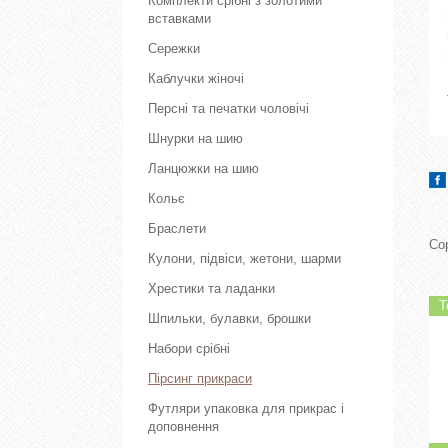
Комплекти срібні з золотими
вставками
Сережки
Каблучки жіночі
Персні та печатки чоловічі
Шнурки на шию
Ланцюжки на шию
Кольє
Браслети
Кулони, підвіси, жетони, шарми
Хрестики та ладанки
Т
Шпильки, булавки, брошки
Набори срібні
Пірсинг прикраси
Футляри упаковка для прикрас і
доповнення