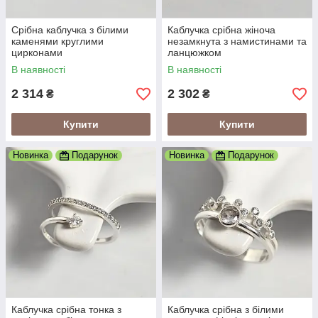
Срібна каблучка з білими
Каблучка срібна жіноча
каменями круглими
незамкнута з намистинами та
цирконами
ланцюжком
В наявності
В наявності
2 314
2 302
₴
₴
Купити
Купити
Новинка
Подарунок
Новинка
Подарунок
Каблучка срібна тонка з
Каблучка срібна з білими