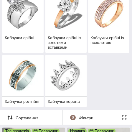
чудовим дизайном і відмінною якістю виконання.
Каблучки срібні
Каблучки срібні із
Каблучки срібні із
золотими
позолотою
вставками
Каблучки релігійні
Каблучки корона
Сортування
0
Фільтри
Топ продажів
Подарунок
Новинка
Подарунок