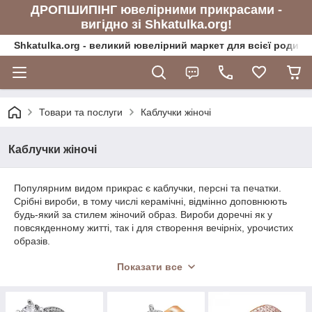
ДРОПШИПІНГ ювелірними прикрасами -
вигідно зі Shkatulka.org!
Shkatulka.org - великий ювелірний маркет для всієї родини
Товари та послуги
Каблучки жіночі
Каблучки жіночі
Популярним видом прикрас є каблучки, персні та печатки.
Срібні вироби, в тому числі керамічні, відмінно доповнюють
будь-який за стилем жіночий образ. Вироби доречні як у
повсякденному житті, так і для створення вечірніх, урочистих
образів.
Інтернет-магазин пропонує великий асортимент виробів зі
Показати все
срібла з позолотою, зі вставками із каменів, у тому числі
популярні моделі типу «Корона», що стали справжнім
бестселером. Продукція вітчизняних ювелірів відрізняється