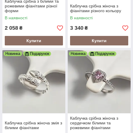
Каблучка срібна з білими та
рожевими фіанітами різної
Каблучка срібна жіноча з
форми
фіанітами різного кольору
В наявності
В наявності
2 058
3 340
₴
₴
Купити
Купити
Новинка
Подарунок
Новинка
Подарунок
Каблучка срібна жіноча з
Каблучка срібна жіноча змія з
сердечком білими та
білими фіанітами
рожевими фіанітами