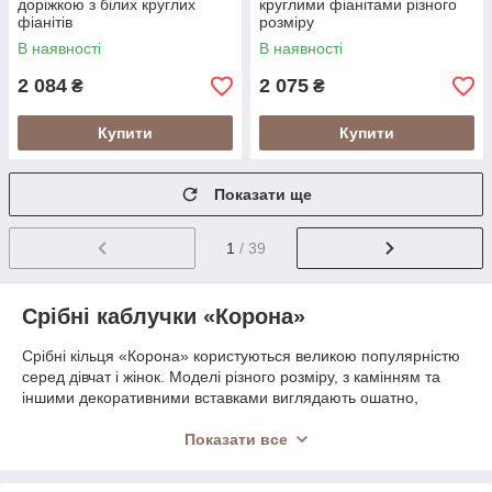
доріжкою з білих круглих
круглими фіанітами різного
фіанітів
розміру
В наявності
В наявності
2 084
2 075
₴
₴
Купити
Купити
Показати ще
1
/ 39
Срібні каблучки «Корона»
Срібні кільця «Корона» користуються великою популярністю
серед дівчат і жінок. Моделі різного розміру, з камінням та
іншими декоративними вставками виглядають ошатно,
оригінально, підкреслюючи романтичний образ своєї
власниці. Колечка «Корона» стануть справжньою радістю для
Показати все
кожної представниці прекрасної статі!
Керамічні жіночі каблучки