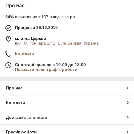
Про нас
Жіночі керамічні моделі виглядають більш стримано. Це
відмінний варіант для повсякденного, ділового образу.
84% позитивних з 137 відгуків за рік
Поверхня виробу стійка до появи подряпин, відколів, тріщин.
Емаль довгий час зберігає відмінний зовнішній вигляд.
Працює з 29.12.2015
Найдешевші срібні каблучки та каблучки зі срібла з золотими
м. Біла Церква
напайками можна купити по опту, дропшиппингу і в роздріб.
вул. О. Гончара 1/42, Біла Церква, Україна
Ціни опт і дропшиппинг обумовлюються. Звертайтеся до нас і
ми з радістю відповімо на всі питання. Кільця носять всі, але
Контакти
не всі мають гарні! Шкатулка.орг стежити за модними
тенденціями і регулярно оновлює свій асортимент. Модні
Сьогодні працює з 10:00 до 18:00
Показати весь графік роботи
прикраси 2018 року на сайті shkatulka.org вже чекають вас
Про нас
Контакти
Доставка та оплата
Графік роботи