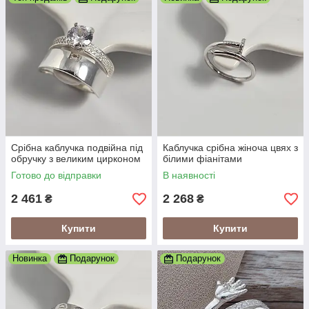
Срібна каблучка подвійна під
Каблучка срібна жіноча цвях з
обручку з великим цирконом
білими фіанітами
Готово до відправки
В наявності
2 461
2 268
₴
₴
Купити
Купити
Новинка
Подарунок
Подарунок