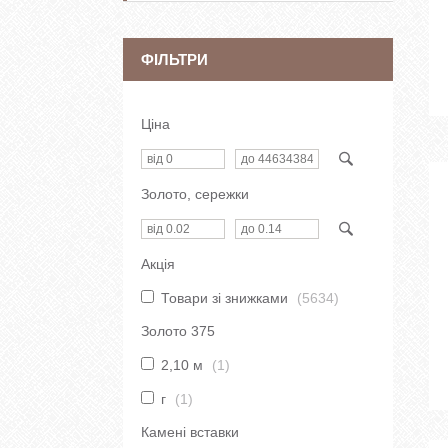
ФІЛЬТРИ
Ціна
Золото, сережки
Акція
Товари зі знижками
5634
Золото 375
2,10 м
1
г
1
Камені вставки