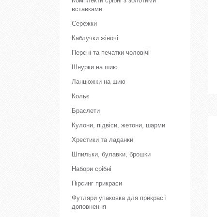
Комплекти срібні з золотими
вставками
Сережки
Каблучки жіночі
Персні та печатки чоловічі
Шнурки на шию
Ланцюжки на шию
Кольє
Браслети
Кулони, підвіси, жетони, шарми
Хрестики та ладанки
Шпильки, булавки, брошки
Набори срібні
Пірсинг прикраси
Футляри упаковка для прикрас і
доповнення