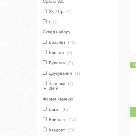
Срібло 925
28,71 р
1
г
1
Склад набору
Браслет
49
Брошка
6
Булавка
5
Н
Друкування
1
Запонки
1
Ще 9
Форма каменю
Багет
8
Бриолет
14
Квадрат
94