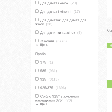
Для дівчат і жінок
29
Для дівчат і жіночні
17
Для дівчаток, для дівчат, для
жінок
28
Для дівчинки та жінок
5
Жіночий
3773
Ще 4
Н
Проба
375
1
585
931
925
3113
925/375
1396
Срібло 925° з золотими
накладками 375°
70
Ще 1