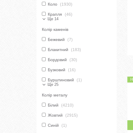
Коло
1930
Крапля
46
Ще 14
Колір каменів
Бежевий
7
Блакитний
183
Бордовий
30
Бузковий
16
Н
Бурштиновий
1
Ще 25
Колір металу
Білий
4210
Жовтий
2915
Синій
1