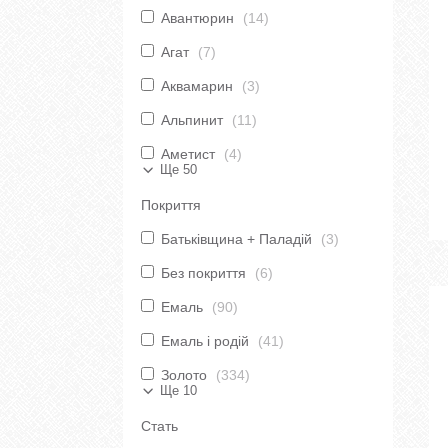
Авантюрин
14
Агат
7
Аквамарин
3
Альпинит
11
Аметист
4
Ще 50
Покриття
Батьківщина + Паладій
3
Без покриття
6
Емаль
90
Емаль і родій
41
Золото
334
Ще 10
Стать