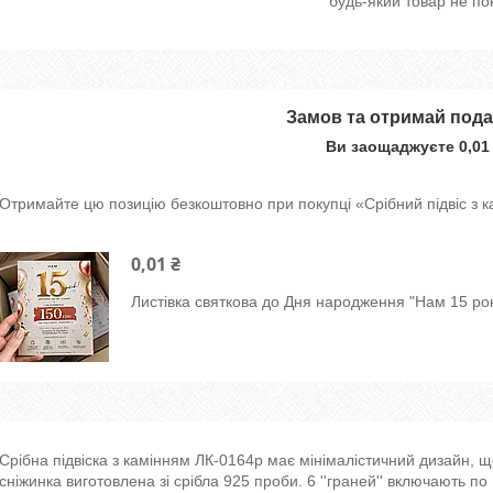
будь-який товар не по
Замов та отримай под
Ви заощаджуєте 0,01
Отримайте цю позицію безкоштовно при покупці «Срібний підвіс з 
0,01 ₴
Листівка святкова до Дня народження "Нам 15 рок
Срібна підвіска з камінням ЛК-0164р має мінімалістичний дизайн, 
сніжинка виготовлена зі срібла 925 проби. 6 ''граней'' включають по