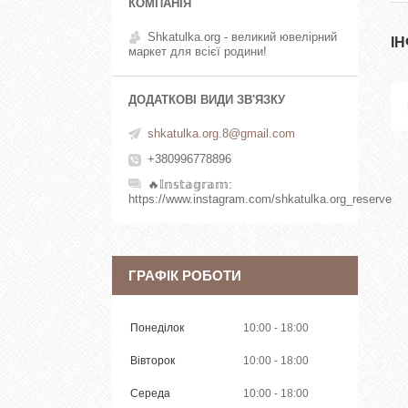
Shkatulka.org - великий ювелірний
І
маркет для всієї родини!
shkatulka.org.8@gmail.com
+380996778896
🔥𝕀𝕟𝕤𝕥𝕒𝕘𝕣𝕒𝕞
https://www.instagram.com/shkatulka.org_reserve
ГРАФІК РОБОТИ
Понеділок
10:00
18:00
Вівторок
10:00
18:00
Середа
10:00
18:00