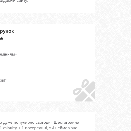
кидаючи сайту.
арунок
 ₴
камінням»
ів!"
що дуже популярно сьогодні. Шестигранна
 1 фіаніту + 1 посередині, які неймовірно