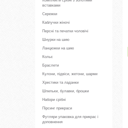
Комплекти срібні з золотими
вставками
Сережки
Каблучки жіночі
Персні та печатки чоловічі
Шнурки на шию
Ланцюжки на шию
Кольє
Браслети
Кулони, підвіси, жетони, шарми
Хрестики та ладанки
Шпильки, булавки, брошки
Набори срібні
Пірсинг прикраси
Футляри упаковка для прикрас і
доповнення