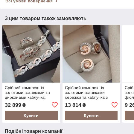
Всі умови повернення
З цим товаром також замовляють
Срібний комплект із
Срібний комплект із
Сріб
золотими вставками та
золотими вставками
золо
цирконами каблучка,
сережки та каблучка з
фіол
сережки, підвіска та
помаранчевими та білими
цир
32 899
13 814
9 2
₴
₴
браслет
цирконами
Купити
Купити
Подібні товари компанії