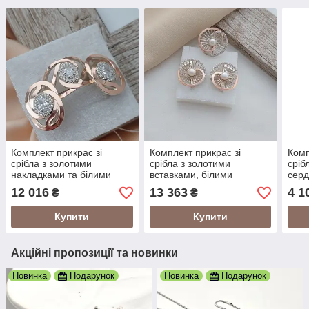
Комплект прикрас зі
Комплект прикрас зі
Комп
срібла з золотими
срібла з золотими
сріб
накладками та білими
вставками, білими
серд
фіанітами Спокуса
перлами та фіанітами
фіан
12 016
13 363
4 1
₴
₴
Купити
Купити
Акційні пропозиції та новинки
Новинка
Подарунок
Новинка
Подарунок