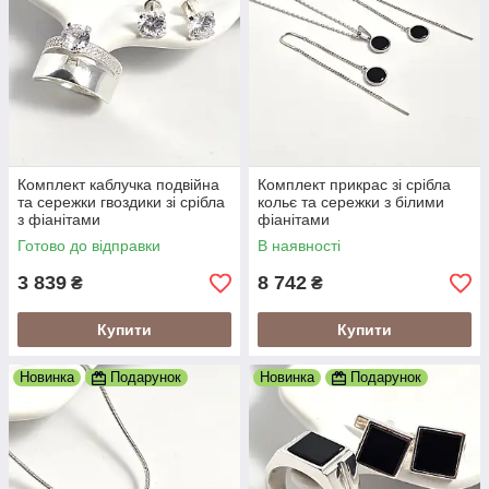
Комплект каблучка подвійна
Комплект прикрас зі срібла
та сережки гвоздики зі срібла
кольє та сережки з білими
з фіанітами
фіанітами
Готово до відправки
В наявності
3 839
8 742
₴
₴
Купити
Купити
Новинка
Подарунок
Новинка
Подарунок