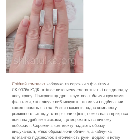
Срібний комплект
каблучка та сережки з фіанітами
ЛК-0076к-ЮДК, втілює витончену елегантність і непідвладну
часу красу. Прикраси щедро інкрустовані білими круглими
фіанітами, які сліпуче виблискують, ловлячи і відбиваючи
кожен промінь світла. Розсип каменів надає комплекту
розкішного вигляду, створюючи ефект, немов ваша прикраса
всипана дрібними зірками, що мерехтять на нічному
небосхилі. Сережки з комплекту надають образу
вишуканості, м'яко обрамляючи обличчя, а каблучка
елегантно підкреслює витонченість руки, додаючи нотку