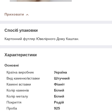
Приховати
Спосіб упаковки
Картонний футляр Ювелірного Дому Каштан.
Характеристики
Основні
Країна виробник
Україна
Вид каменю/вставки
Штучний
Камені вставки
Фіаніт
Колір каменів
Білий
Колір металу
Білий
Покриття
Родій
Проба
925