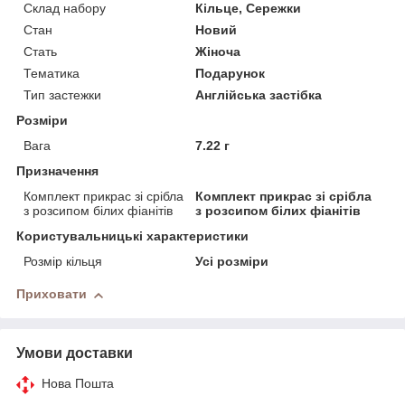
Склад набору
Кільце, Сережки
Стан
Новий
Стать
Жіноча
Тематика
Подарунок
Тип застежки
Англійська застібка
Розміри
Вага
7.22 г
Призначення
Комплект прикрас зі срібла
Комплект прикрас зі срібла
з розсипом білих фіанітів
з розсипом білих фіанітів
Користувальницькі характеристики
Розмір кільця
Усі розміри
Приховати
Умови доставки
Нова Пошта