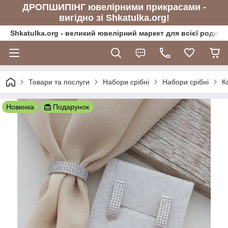
ДРОПШИПІНГ ювелірними прикрасами -
вигідно зі Shkatulka.org!
Shkatulka.org - великий ювелірний маркет для всієї родини
Товари та послуги
Набори срібні
Набори срібні
К
Новинка
Подарунок