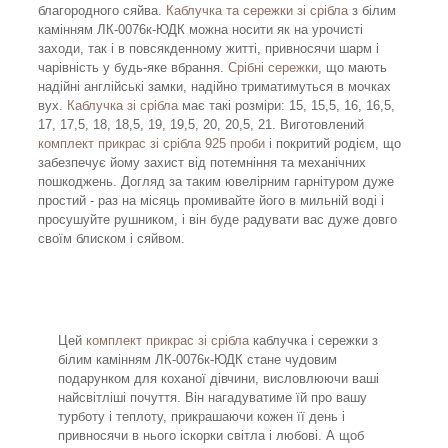
благородного сяйва.
Каблучка та сережки зі срібла
з білим
камінням ЛК-0076к-ЮДК можна носити як на урочисті
заходи, так і в повсякденному житті, привносячи шарм і
чарівність у будь-яке вбрання.
Срібні сережки
, що мають
надійні англійські замки, надійно триматимуться в мочках
вух.
Каблучка зі срібла
має такі розміри: 15, 15,5, 16, 16,5,
17, 17,5, 18, 18,5, 19, 19,5, 20, 20,5, 21. Виготовлений
комплект прикрас зі срібла 925 проби
і покритий родієм, що
забезпечує йому захист від потемніння та механічних
пошкоджень. Догляд за таким ювелірним гарнітуром дуже
простий - раз на місяць промивайте його в мильній воді і
просушуйте рушником, і він буде радувати вас дуже довго
своїм блиском і сяйвом.
Цей
комплект прикрас зі срібла
каблучка і сережки з
білим камінням ЛК-0076к-ЮДК стане чудовим
подарунком для коханої дівчини, висловлюючи ваші
найсвітліші почуття. Він нагадуватиме їй про вашу
турботу і теплоту, прикрашаючи кожен її день і
привносячи в нього іскорки світла і любові. А щоб