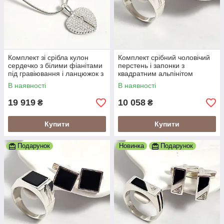
Комплект зі срібла кулон
Комплект срібний чоловічий
сердечко з білими фіанітами
перстень і запонки з
під гравіювання і ланцюжок з
квадратним альпінітом
плетінням снейк 45 см
В наявності
В наявності
19 919
10 058
₴
₴
Купити
Купити
Подарунок
Новинка
Подарунок