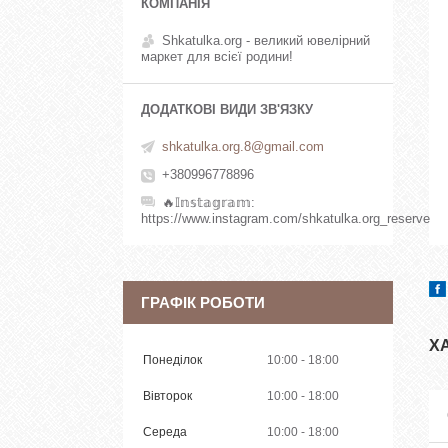
Shkatulka.org - великий ювелірний
маркет для всієї родини!
shkatulka.org.8@gmail.com
+380996778896
🔥𝕀𝕟𝕤𝕥𝕒𝕘𝕣𝕒𝕞
https://www.instagram.com/shkatulka.org_reserve
ГРАФІК РОБОТИ
Х
Понеділок
10:00
18:00
Вівторок
10:00
18:00
Середа
10:00
18:00