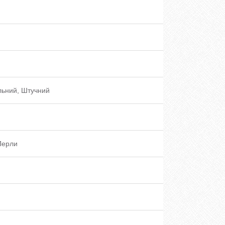
льний, Штучний
 Перли