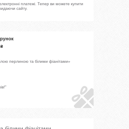
 електронні платежі. Тепер ви можете купити
кидаючи сайту.
арунок
 ₴
білою перлиною та білими фіанітами»
ів!"
а білими фіанітами