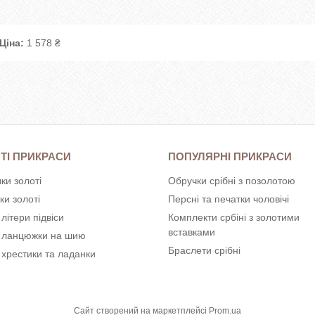
Ціна:
1 578 ₴
ТІ ПРИКРАСИ
ПОПУЛЯРНІ ПРИКРАСИ
ки золоті
Обручки срібні з позолотою
ки золоті
Персні та печатки чоловічі
 літери підвіси
Комплекти србіні з золотими
вставками
і ланцюжки на шию
Браслети срібні
 хрестики та ладанки
Сайт створений на маркетплейсі
Prom.ua