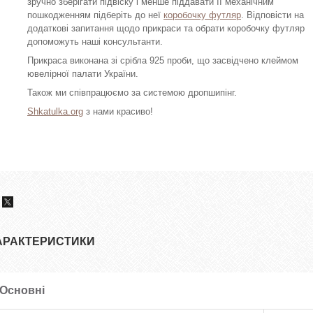
зручно зберігати підвіску і менше піддавати її механічним
пошкодженням підберіть до неї
коробочку футляр
. Відповісти на
додаткові запитання щодо прикраси та обрати коробочку футляр
допоможуть наші консультанти.
Прикраса виконана зі срібла 925 проби, що засвідчено клеймом
ювелірної палати України.
Також ми співпрацюємо за системою дропшипінг.
Shkatulka.org
з нами красиво!
АРАКТЕРИСТИКИ
Основні