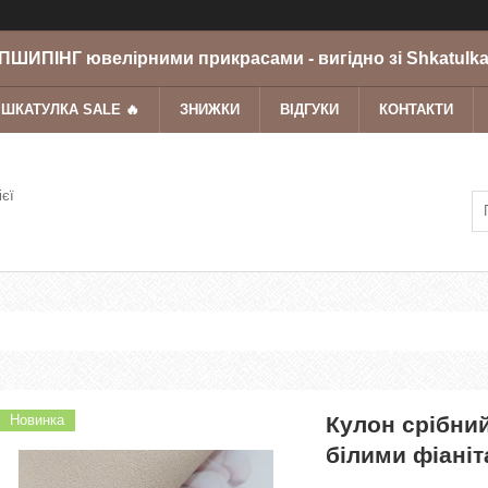
ШИПІНГ ювелірними прикрасами - вигідно зі Shkatulka
 ШКАТУЛКА SALE 🔥
ЗНИЖКИ
ВІДГУКИ
КОНТАКТИ
ієї
Новинка
Кулон срібни
білими фіані