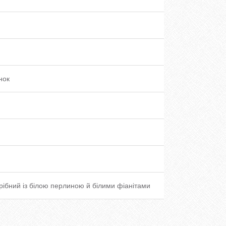
нок
рібний із білою перлиною й білими фіанітами