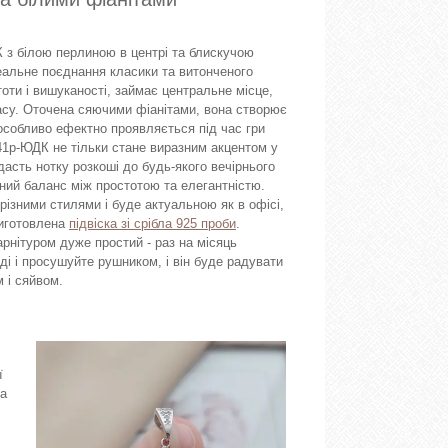
з білою перлиною в центрі та блискучою
ідеальне поєднання класики та витонченого
оти і вишуканості, займає центральне місце,
асу. Оточена сяючими фіанітами, вона створює
особливо ефектно проявляється під час гри
1р-ЮДК не тільки стане виразним акцентом у
дасть нотку розкоші до будь-якого вечірнього
ний баланс між простотою та елегантністю.
 різними стилями і буде актуальною як в офісі,
Виготовлена
підвіска зі срібла 925 проби
.
рнітуром дуже простий - раз на місяць
ді і просушуйте рушником, і він буде радувати
 і сяйвом.
ї
са