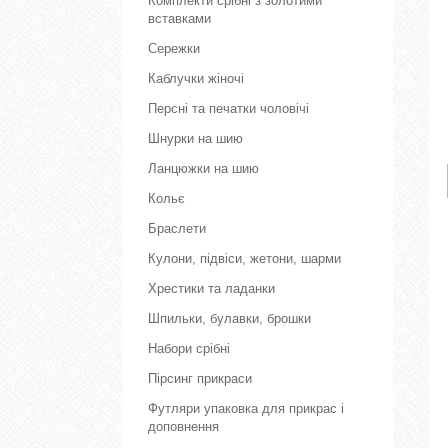
Комплекти срібні з золотими
вставками
Сережки
Каблучки жіночі
Персні та печатки чоловічі
Шнурки на шию
Ланцюжки на шию
Кольє
Браслети
Кулони, підвіси, жетони, шарми
Хрестики та ладанки
Шпильки, булавки, брошки
Набори срібні
Пірсинг прикраси
Футляри упаковка для прикрас і
доповнення