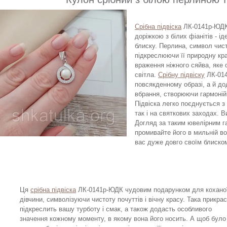
Срібна підвіска
ЛК-0141р-ЮДК 
доріжкою з білих фіанітів - 
блиску. Перлина, символ чист
підкреслюючи її природну кр
враження ніжного сяйва, яке 
світла.
Срібну підвіску
ЛК-014
повсякденному образі, а й до
вбрання, створюючи гармоній
Підвіска легко поєднується з
так і на святкових заходах. 
Догляд за таким ювелірним га
промивайте його в мильній во
вас дуже довго своїм блиском
Ця
срібна підвіска
ЛК-0141р-ЮДК чудовим подарунком для кохано
дівчини, символізуючи чистоту почуттів і вічну красу. Така прикра
підкреслить вашу турботу і смак, а також додасть особливого
значення кожному моменту, в якому вона його носить. А щоб було