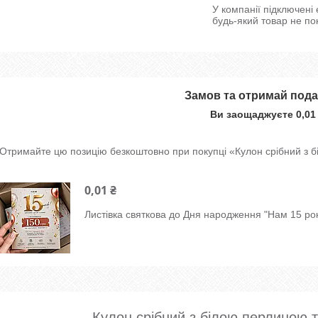
У компанії підключені
будь-який товар не по
Замов та отримай под
Ви заощаджуєте 0,01
Отримайте цю позицію безкоштовно при покупці «Кулон срібний з 
0,01 ₴
Листівка святкова до Дня народження "Нам 15 рок
Кулон срібний з білою перлиною т