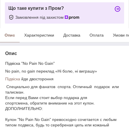
Що таке купити з Пром?
Замовлення під захистом
Опис
Характеристики
Доставка
Оплата
Умови п
Опис
Підвіска "No Pain No Gain"
No pain, no gain переклад «Ні болю, ні виграшу»
Підвіска
йде двостороння
Специально для фанатов спорта. Отличный подарок или
талисман.
Если перед Вами стоит выбор подарка для
спортсмена, обратите внимание на этот кулон.
ДОПОЛНИТЕЛЬНО:
Кулон "No Pain No Gain" превосходно сочетается с любым
типом подвеса, будь то серебреная цепь или кожаный