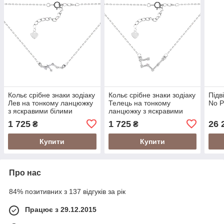
Кольє срібне знаки зодіаку
Кольє срібне знаки зодіаку
Підв
Лев на тонкому ланцюжку
Телець на тонкому
No P
з яскравими білими
ланцюжку з яскравими
фіанітами
білими фіанітами
1 725
1 725
26 
₴
₴
Купити
Купити
Про нас
84% позитивних з 137 відгуків за рік
Працює з 29.12.2015