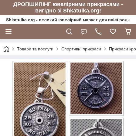
ДРОПШИПІНГ ювелірними прикрасами -
вигідно зі Shkatulka.org!
Shkatulka.org - великий ювелірний маркет для всієї родини
Товари та послуги
Спортивні прикраси
Прикраси кро