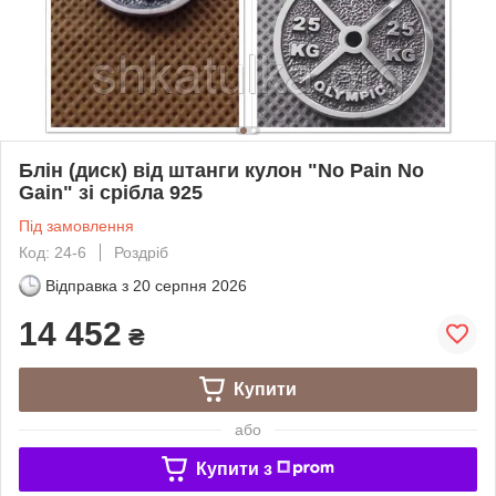
Блін (диск) від штанги кулон "No Pain No
Gain" зі срібла 925
Під замовлення
Код: 24-6
Роздріб
Відправка з
20 серпня 2026
14 452
₴
Купити
або
Купити з