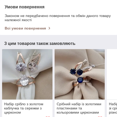
Умови повернення
Законом не передбачено повернення та обмін даного товару
належної якості
Всі умови повернення
З цим товаром також замовляють
Набір срібло з золотом
Срібний набір із золотими
Набі
каблучка та сережки з
пластинами та
зі с
цирконом
кольоровими цирконами
різн
фіан