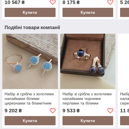
10 567
8 175
5 2
₴
₴
Купити
Купити
Подібні товари компанії
Набір зі срібла з золотими
Набір зі срібла з золотими
Набі
напайками білими
напайками чорними
напа
цирконами та блакитним
перлами та білими
сере
опалом
цирконами
цир
9 202
9 533
11 
₴
₴
Купити
Купити