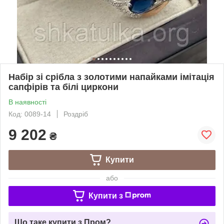
Набір зі срібла з золотими напайками імітація
сапфірів та білі циркони
В наявності
Код: 0089-14
Роздріб
9 202
₴
Купити
або
Купити з
Що таке купити з Пром?