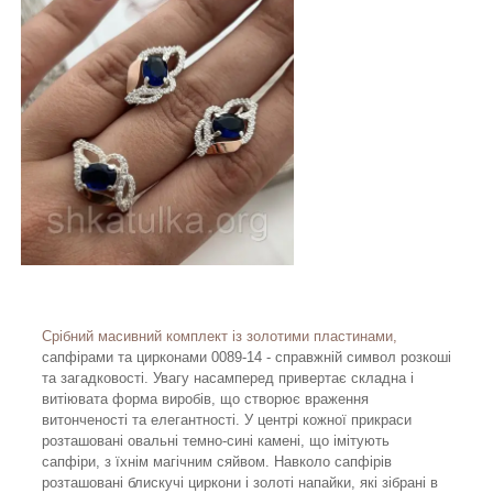
Срібний масивний комплект із золотими пластинами,
сапфірами та цирконами 0089-14 - справжній символ розкоші
та загадковості. Увагу насамперед привертає складна і
витіювата форма виробів, що створює враження
витонченості та елегантності. У центрі кожної прикраси
розташовані овальні темно-сині камені, що імітують
сапфіри, з їхнім магічним сяйвом. Навколо сапфірів
розташовані блискучі циркони і золоті напайки, які зібрані в