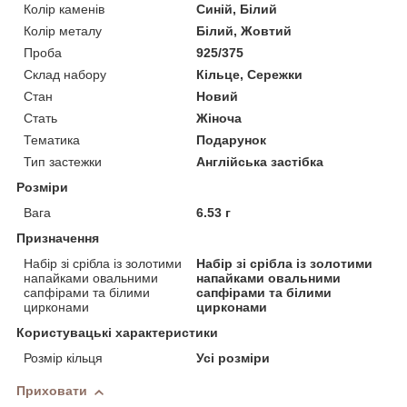
Колір каменів
Синій, Білий
Колір металу
Білий, Жовтий
Проба
925/375
Склад набору
Кільце, Сережки
Стан
Новий
Стать
Жіноча
Тематика
Подарунок
Тип застежки
Англійська застібка
Розміри
Вага
6.53 г
Призначення
Набір зі срібла із золотими
Набір зі срібла із золотими
напайками овальними
напайками овальними
сапфірами та білими
сапфірами та білими
цирконами
цирконами
Користувацькi характеристики
Розмір кільця
Усі розміри
Приховати