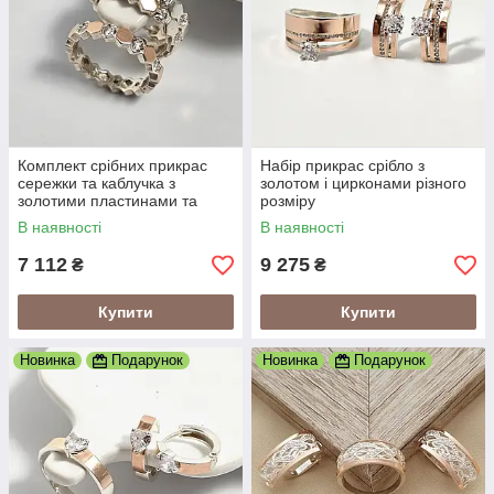
Комплект срібних прикрас
Набір прикрас срібло з
сережки та каблучка з
золотом і цирконами різного
золотими пластинами та
розміру
цирконами
В наявності
В наявності
7 112
9 275
₴
₴
Купити
Купити
Новинка
Подарунок
Новинка
Подарунок