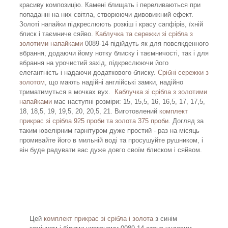
красиву композицію. Камені блищать і переливаються при
попаданні на них світла, створюючи дивовижний ефект.
Золоті напайки підкреслюють розкіш і красу сапфірів, їхній
блиск і таємниче сяйво.
Каблучка та сережки зі срібла з
золотими напайками
0089-14 підійдуть як для повсякденного
вбрання, додаючи йому нотку блиску і таємничості, так і для
вбрання на урочистий захід, підкреслюючи його
елегантність і надаючи додаткового блиску.
Срібні сережки з
золотом
, що мають надійні англійські замки, надійно
триматимуться в мочках вух.
Каблучка зі срібла з золотими
напайками
має наступні розміри: 15, 15,5, 16, 16,5, 17, 17,5,
18, 18,5, 19, 19,5, 20, 20,5, 21. Виготовлений
комплект
прикрас зі срібла 925 проби та золота 375 проби
. Догляд за
таким ювелірним гарнітуром дуже простий - раз на місяць
промивайте його в мильній воді та просушуйте рушником, і
він буде радувати вас дуже довго своїм блиском і сяйвом.
Цей
комплект прикрас зі срібла і золота
з синім