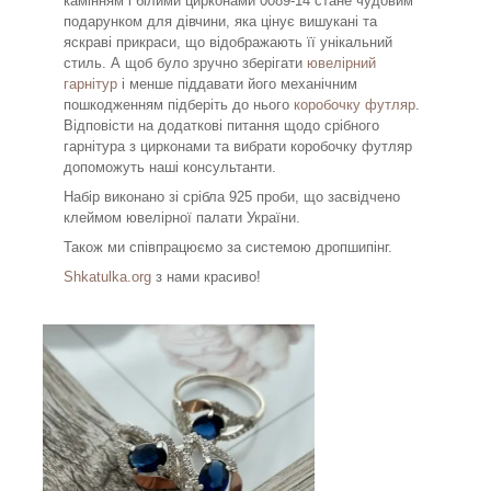
камінням і білими цирконами 0089-14 стане чудовим
подарунком для дівчини, яка цінує вишукані та
яскраві прикраси, що відображають її унікальний
стиль. А щоб було зручно зберігати
ювелірний
гарнітур
і менше піддавати його механічним
пошкодженням підберіть до нього
коробочку футляр
.
Відповісти на додаткові питання щодо срібного
гарнітура з цирконами та вибрати коробочку футляр
допоможуть наші консультанти.
Набір виконано зі срібла 925 проби, що засвідчено
клеймом ювелірної палати України.
Також ми співпрацюємо за системою дропшипінг.
Shkatulka.org
з нами красиво!