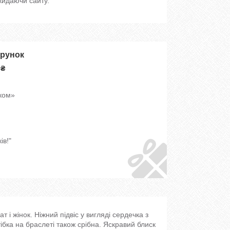
кидаючи сайту.
арунок
 ₴
чком»
ів!"
 і жінок. Ніжний підвіс у вигляді сердечка з
бка на браслеті також срібна. Яскравий блиск