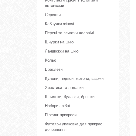
Комплекти срібні з золотими
вставками
Сережки
Каблучки жіночі
Персні та печатки чоловічі
Шнурки на шию
Ланцюжки на шию
Кольє
Браслети
Кулони, підвіси, жетони, шарми
Хрестики та ладанки
Шпильки, булавки, брошки
Набори срібні
Пірсинг прикраси
Футляри упаковка для прикрас і
доповнення