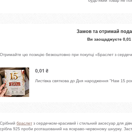
будь-який товар не по
Замов та отримай под
Ви заощаджуєте 0,01
Отримайте цю позицію безкоштовно при покупці «Браслет з серде
0,01 ₴
Листівка святкова до Дня народження "Нам 15 рок
Срібний
браслет
з сердечком-красивий і стильний аксесуар для дівчат
срібла 925 проби розташований на яскраво-червоному шнурку. Засті