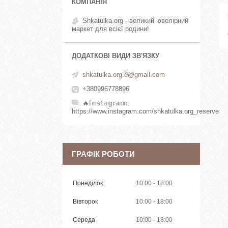
Shkatulka.org - великий ювелірний
маркет для всієї родини!
shkatulka.org.8@gmail.com
+380996778896
🔥𝕀𝕟𝕤𝕥𝕒𝕘𝕣𝕒𝕞
https://www.instagram.com/shkatulka.org_reserve
ГРАФІК РОБОТИ
Понеділок
10:00
18:00
Вівторок
10:00
18:00
Середа
10:00
18:00