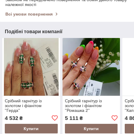
належної якості
Всі умови повернення
Подібні товари компанії
Срібний гарнітур із
Срібний гарнітур із
Сріб
золотом і фіанітом
золотом і фіанітом
золо
''Герда''
''Ромашка 2''
''Кап
4 532
5 111
4 8
₴
₴
Купити
Купити