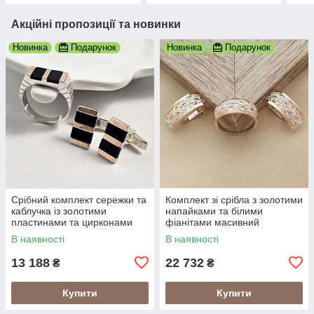
Акційні пропозиції та новинки
Новинка
Подарунок
Новинка
Подарунок
Срібний комплект сережки та
Комплект зі срібла з золотими
каблучка із золотими
напайками та білими
пластинами та цирконами
фіанітами масивний
В наявності
В наявності
13 188
22 732
₴
₴
Купити
Купити