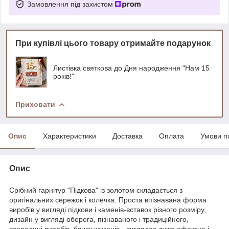
Замовлення під захистом
При купівлі цього товару отримайте подарунок
Листівка святкова до Дня народження "Нам 15
років!"
Приховати
Опис
Характеристики
Доставка
Оплата
Умови п
Опис
Срібний гарнітур "Підкова" із золотом складається з
оригінальних сережок і колечка. Проста впізнавана форма
виробів у вигляді підкови і каменів-вставок різного розміру,
дизайн у вигляді оберега, пізнаваного і традиційного,
всередині виробів, блиск каменів - виглядає дуже ефектно і