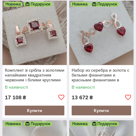
Новинка
Подарунок
Новинка
Подарунок
Комплект зі срібла з золотими
Набор из серебра и золота с
напайками квадратним
белыми фианитами и
червоним і білими круглими
красными фианитами в
фіанітами
форме сердца
В наявності
В наявності
17 108
13 672
₴
₴
Купити
Купити
Новинка
Подарунок
Новинка
Подарунок