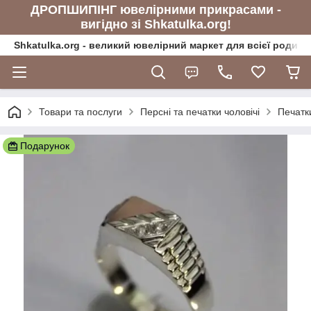
ДРОПШИПІНГ ювелірними прикрасами -
вигідно зі Shkatulka.org!
Shkatulka.org - великий ювелірний маркет для всієї родини
Товари та послуги
Персні та печатки чоловічі
Печатки
Подарунок