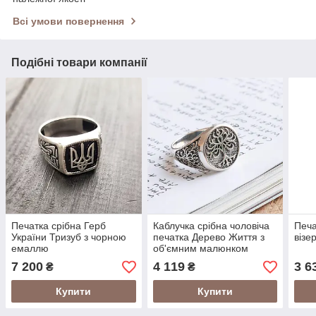
Всі умови повернення
Подібні товари компанії
Печатка срібна Герб
Каблучка срібна чоловіча
Печа
України Тризуб з чорною
печатка Дерево Життя з
візе
емаллю
об'ємним малюнком
7 200
4 119
3 6
₴
₴
Купити
Купити