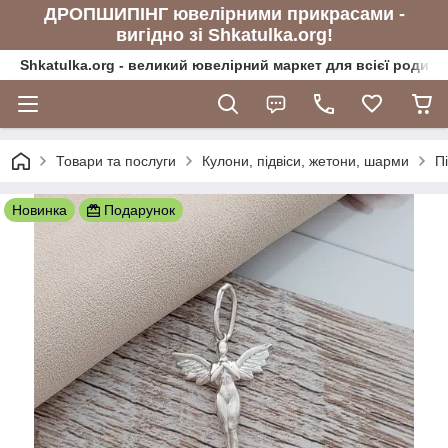
ДРОПШИПІНГ ювелірними прикрасами -
вигідно зі Shkatulka.org!
Shkatulka.org - великий ювелірний маркет для всієї родини
Товари та послуги
Кулони, підвіси, жетони, шарми
Пі
Новинка
Подарунок