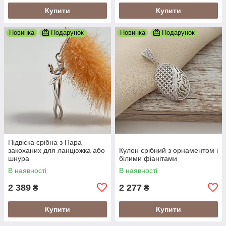
Купити
Купити
Новинка
Подарунок
Новинка
Подарунок
Підвіска срібна з Пара
закоханих для ланцюжка або
Кулон срібний з орнаментом і
шнура
білими фіанітами
В наявності
В наявності
2 389
2 277
₴
₴
Купити
Купити