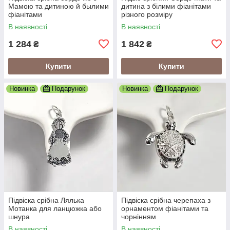
Мамою та дитиною й былими
дитина з білими фіанітами
фіанітами
різного розміру
В наявності
В наявності
1 284
1 842
₴
₴
Купити
Купити
Новинка
Подарунок
Новинка
Подарунок
Підвіска срібна Лялька
Підвіска срібна черепаха з
Мотанка для ланцюжка або
орнаментом фіанітами та
шнура
чорнінням
В наявності
В наявності