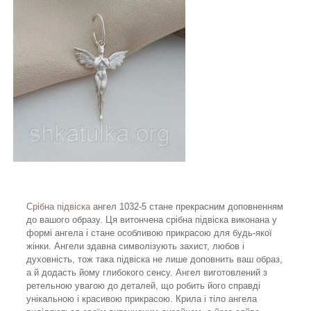
Срібна підвіска
ангел 1032-5 стане прекрасним доповненням
до вашого образу. Ця витончена срібна підвіска виконана у
формі ангела і стане особливою прикрасою для будь-якої
жінки. Ангели здавна символізують захист, любов і
духовність, тож така підвіска не лише доповнить ваш образ,
а й додасть йому глибокого сенсу. Ангел виготовлений з
ретельною увагою до деталей, що робить його справді
унікальною і красивою прикрасою. Крила і тіло ангела