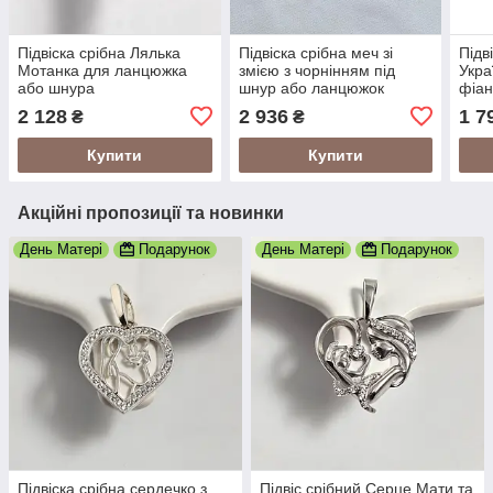
Підвіска срібна Лялька
Підвіска срібна меч зі
Підв
Мотанка для ланцюжка
змією з чорнінням під
Укра
або шнура
шнур або ланцюжок
фіан
шну
2 128
2 936
1 7
₴
₴
Купити
Купити
Акційні пропозиції та новинки
День Матері
Подарунок
День Матері
Подарунок
Підвіска срібна сердечко з
Підвіс срібний Серце Мати та