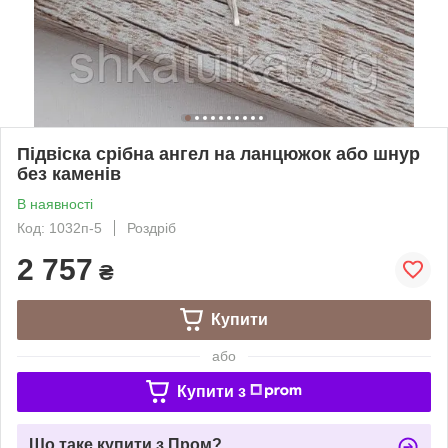
Підвіска срібна ангел на ланцюжок або шнур
без каменів
В наявності
Код: 1032п-5
Роздріб
2 757
₴
Купити
або
Купити з
Що таке купити з Пром?