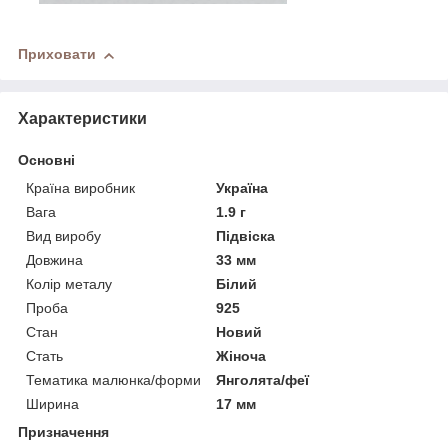
Приховати
Характеристики
Основні
Країна виробник
Україна
Вага
1.9 г
Вид виробу
Підвіска
Довжина
33 мм
Колір металу
Білий
Проба
925
Стан
Новий
Стать
Жіноча
Тематика малюнка/форми
Янголята/феї
Ширина
17 мм
Призначення