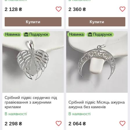
2 128
2 360
₴
₴
Купити
Купити
Новинка
Подарунок
Новинка
Подарунок
Срібний підвіс сердечко під
гравіювання з ажурними
Срібний підвіс Місяць ажурна
крилами
ажурна без каменів
В наявності
В наявності
2 298
2 064
₴
₴