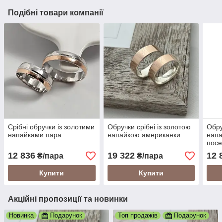
Подібні товари компанії
Срібні обручки із золотими
Обручки срібні із золотою
Обру
напайками пара
напайкою американки
напа
посе
12 836
19 322
12 
₴/пара
₴/пара
Купити
Купити
Акційні пропозиції та новинки
Новинка
Подарунок
Топ продажів
Подарунок