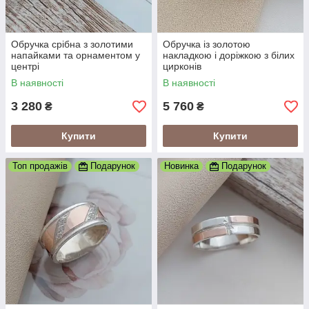
Обручка срібна з золотими
Обручка із золотою
напайками та орнаментом у
накладкою і доріжкою з білих
центрі
цирконів
В наявності
В наявності
3 280
5 760
₴
₴
Купити
Купити
Топ продажів
Подарунок
Новинка
Подарунок