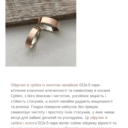
Обручки зі срібла із золотою напайкою
012к-5 пара -
втілення класичної елегантності та символізму в коханні.
Срібло, з його блиском і чистотою, уособлює міцність і
стійкість стосунків, а золоті напайки додають вишуканості
та розкоші. Гладка поверхня каблучок без прикрас
символізує чистоту і простоту їхніх стосунків, у яких немає
місця для зайвих деталей чи ускладнень. Ці
обручки зі
срібла і золота
012к-5 пара являє собою обіцянку вірності та