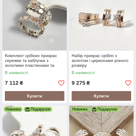
Комплект срібних прикрас
Набір прикрас срібло з
сережки та каблучка з
золотом і цирконами різного
золотими пластинами та
розміру
цирконами
В наявності
В наявності
7 112
9 275
₴
₴
Купити
Купити
Новинка
Подарунок
Новинка
Подарунок