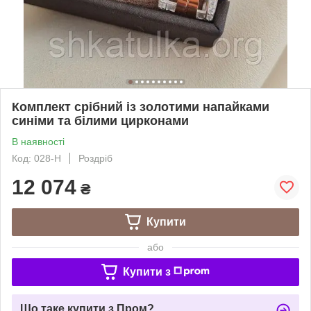
Комплект срібний із золотими напайками
синіми та білими цирконами
В наявності
Код: 028-Н
Роздріб
12 074
₴
Купити
або
Купити з
Що таке купити з Пром?