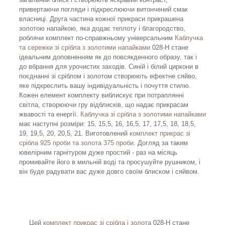
привертаючи погляди і підкреслюючи витончений смак
власниці. Друга частина кожної прикраси прикрашена
золотою напайкою, яка додає теплоту і благородство,
роблячи комплект по-справжньому універсальним
Каблучка
та сережки зі срібла з золотими напайками
028-Н стане
ідеальним доповненням як до повсякденного образу, так і
до вбрання для урочистих заходів. Синій і білий циркони в
поєднанні зі сріблом і золотом створюють ефектне сяйво,
яке підкреслить вашу індивідуальність і почуття стилю.
Кожен елемент комплекту виблискує при потраплянні
світла, створюючи гру відблисків, що надає прикрасам
жвавості та енергії.
Каблучка зі срібла з золотими напайками
має наступні розміри: 15, 15,5, 16, 16,5, 17, 17,5, 18, 18,5,
19, 19,5, 20, 20,5, 21. Виготовлений
комплект прикрас зі
срібла 925 проби та золота 375 проби
. Догляд за таким
ювелірним гарнітуром дуже простий - раз на місяць
промивайте його в мильній воді та просушуйте рушником, і
він буде радувати вас дуже довго своїм блиском і сяйвом.
Цей
комплект прикрас зі срібла і золота
028-Н стане