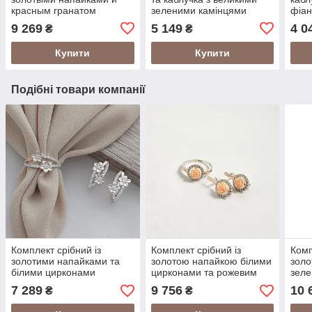
красным гранатом
зеленими камінцями
фіан
9 269
5 149
4 0
₴
₴
Купити
Купити
Подібні товари компанії
Комплект срібний із
Комплект срібний із
Комп
золотими напайками та
золотою напайкою білими
золо
білими цирконами
цирконами та рожевим
зеле
коралом
цир
7 289
9 756
10 
₴
₴