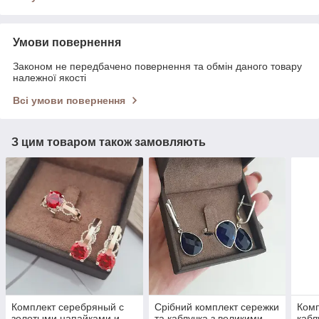
Умови повернення
Законом не передбачено повернення та обмін даного товару
належної якості
Всі умови повернення
З цим товаром також замовляють
Комплект серебряный с
Срібний комплект сережки
Комп
золотыми напайками и
та каблучка з великими
кабл