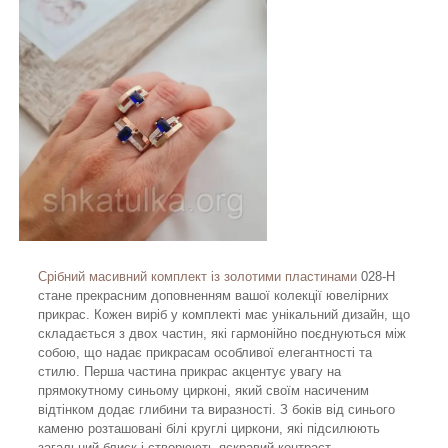
Срібний масивний комплект із золотими пластинами
028-Н
стане прекрасним доповненням вашої колекції ювелірних
прикрас. Кожен виріб у комплекті має унікальний дизайн, що
складається з двох частин, які гармонійно поєднуються між
собою, що надає прикрасам особливої елегантності та
стилю. Перша частина прикрас акцентує увагу на
прямокутному синьому цирконі, який своїм насиченим
відтінком додає глибини та виразності. З боків від синього
каменю розташовані білі круглі циркони, які підсилюють
загальний блиск і створюють яскравий контраст,