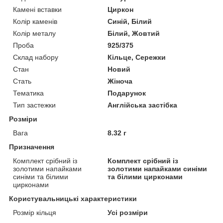
Камені вставки
Циркон
Колір каменів
Синій, Білий
Колір металу
Білий, Жовтий
Проба
925/375
Склад набору
Кільце, Сережки
Стан
Новий
Стать
Жіноча
Тематика
Подарунок
Тип застежки
Англійська застібка
Розміри
Вага
8.32 г
Призначення
Комплект срібний із
Комплект срібний із
золотими напайками
золотими напайками синіми
синіми та білими
та білими цирконами
цирконами
Користувальницькі характеристики
Розмір кільця
Усі розміри