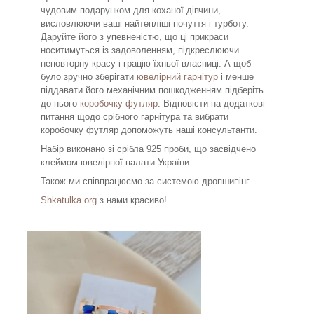
чудовим подарунком для коханої дівчини,
висловлюючи ваші найтепліші почуття і турботу.
Даруйте його з упевненістю, що ці прикраси
носитимуться із задоволенням, підкреслюючи
неповторну красу і грацію їхньої власниці. А щоб
було зручно зберігати
ювелірний гарнітур
і менше
піддавати його механічним пошкодженням підберіть
до нього
коробочку футляр
. Відповісти на додаткові
питання щодо срібного гарнітура та вибрати
коробочку футляр допоможуть наші консультанти.
Набір виконано зі срібла 925 проби, що засвідчено
клеймом ювелірної палати України.
Також ми співпрацюємо за системою дропшипінг.
Shkatulka.org
з нами красиво!