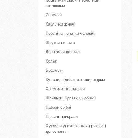
Комплекти срібні з золотими
вставками
Сережки
Каблучки жіночі
Персні та печатки чоловічі
Шнурки на шию
Ланцюжки на шию
Кольє
Браслети
Кулони, підвіси, жетони, шарми
Хрестики та ладанки
Шпильки, булавки, брошки
Набори срібні
Пірсинг прикраси
Футляри упаковка для прикрас і
доповнення