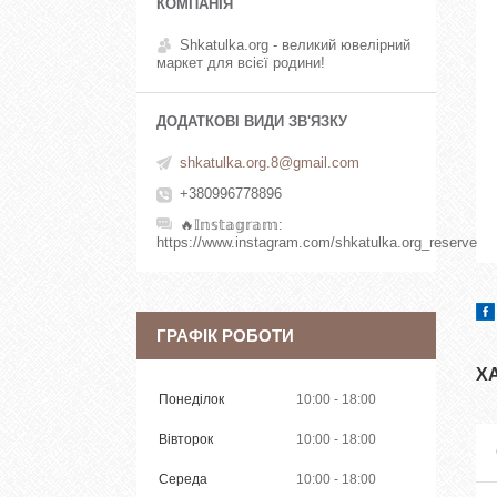
Shkatulka.org - великий ювелірний
маркет для всієї родини!
shkatulka.org.8@gmail.com
+380996778896
🔥𝕀𝕟𝕤𝕥𝕒𝕘𝕣𝕒𝕞
https://www.instagram.com/shkatulka.org_reserve
ГРАФІК РОБОТИ
Х
Понеділок
10:00
18:00
Вівторок
10:00
18:00
Середа
10:00
18:00