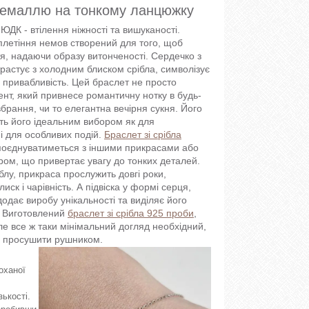
з емаллю на тонкому ланцюжку
ДК - втілення ніжності та вишуканості.
плетіння немов створений для того, щоб
я, надаючи образу витонченості. Сердечко з
астує з холодним блиском срібла, символізує
у привабливість. Цей браслет не просто
ент, який привнесе романтичну нотку в будь-
вбрання, чи то елегантна вечірня сукня. Його
ть його ідеальним вибором як для
 і для особливих подій.
Браслет зі срібла
оєднуватиметься з іншими прикрасами або
ром, що привертає увагу до тонких деталей.
блу, прикраса прослужить довгі роки,
иск і чарівність. А підвіска у формі серця,
дає виробу унікальності та виділяє його
. Виготовлений
браслет зі срібла 925 проби
,
ле все ж таки мінімальний догляд необхідний,
та просушити рушником.
оханої
ькості.