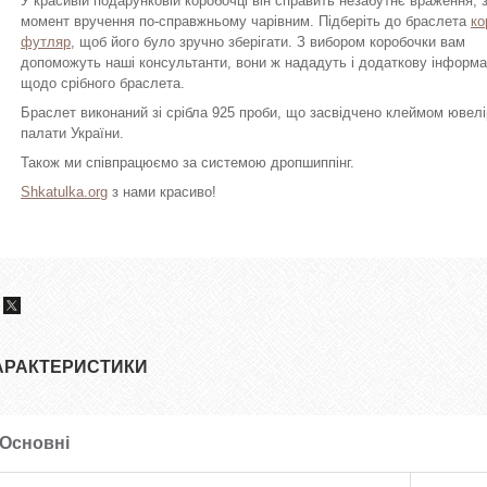
У красивій подарунковій коробочці він справить незабутнє враження,
момент вручення по-справжньому чарівним. Підберіть до браслета
ко
футляр
, щоб його було зручно зберігати. З вибором коробочки вам
допоможуть наші консультанти, вони ж нададуть і додаткову інформ
щодо срібного браслета.
Браслет виконаний зі срібла 925 проби, що засвідчено клеймом ювелі
палати України.
Також ми співпрацюємо за системою дропшиппінг.
Shkatulka.org
з нами красиво!
АРАКТЕРИСТИКИ
Основні