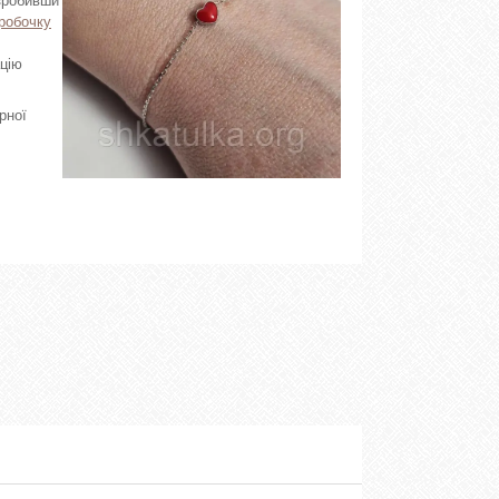
 зробивши
робочку
ацію
рної