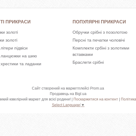
ТІ ПРИКРАСИ
ПОПУЛЯРНІ ПРИКРАСИ
ки золоті
Обручки срібні з позолотою
ки золоті
Персні та печатки чоловічі
 літери підвіси
Комплекти србіні з золотими
вставками
і ланцюжки на шию
Браслети срібні
 хрестики та ладанки
Сайт створений на маркетплейсі
Prom.ua
Продавець на Bigl.ua
Shkatulka.org - великий ювелірний маркет для всієї родини! |
Поскаржитися на контент
|
Політика
Select Language
▼