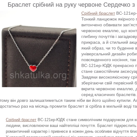
Браслет срібний на руку червоне Сердечко 
Срібний браслет
ВС-121ер-Ю
Тонкий ланцюжок якірного 
витончено обвивати зап'яст
червоною емаллю, що контр
глибину почуттів і загадков
прикраса, а й стильний акц
який образ, чи то буденне 
універсальний дизайн роби
повсякденного носіння, так
ВС-121ер-ЮДК прекрасно п
стане самостійним аксесуа
Завдяки високоякісному срі
зберігаючи свій первісний бл
вкрита червоною емаллю, до
серед класичних браслетів
тому він довго залишатиметься таким ніби ви його щойно купили. А
достатньо раз на місяць промити браслет зі срібла в мильній воді 
Срібний браслет
ВС-121ер-ЮДК стане символічним подарунком для к
людини, висловлюючи ваші найтепліші почуття. Браслет підкреслить
романтичний характер і привнесе в кожен день особливе відчуття близ