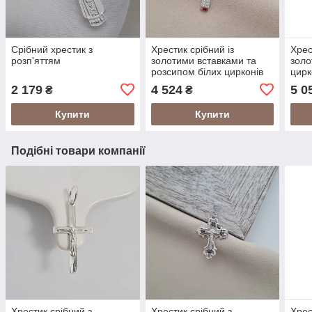
Срібний хрестик з
Хрестик срібний із
Хрес
розп'яттям
золотими вставками та
золо
розсипом білих цирконів
цирк
2 179
4 524
5 0
₴
₴
Купити
Купити
Подібні товари компанії
Хрестик срібний з
Хрестик срібний з
Хрес