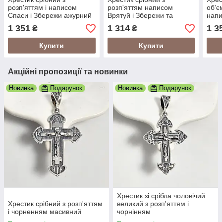
розп'яттям і написом
розп'яттям написом
об'є
Спаси і Збережи ажурний
Врятуй і Збережи та
напи
гладенький
чорнінням
ажур
1 351
1 314
1 3
₴
₴
Купити
Купити
Акційні пропозиції та новинки
Новинка
Подарунок
Новинка
Подарунок
Хрестик зі срібла чоловічий
Хрестик срібний з розп'яттям
великий з розп'яттям і
і чорненням масивний
чорнінням