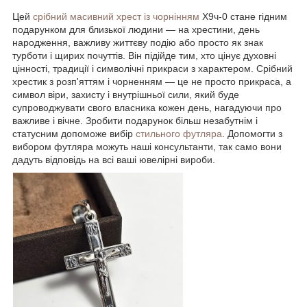
Цей
срібний масивний хрест із чорнінням
Х9ч-0 стане гідним
подарунком для близької людини — на хрестини, день
народження, важливу життєву подію або просто як знак
турботи і щирих почуттів. Він підійде тим, хто цінує духовні
цінності, традиції і символічні прикраси з характером. Срібний
хрестик з розп'яттям і чорненням — це не просто прикраса, а
символ віри, захисту і внутрішньої сили, який буде
супроводжувати свого власника кожен день, нагадуючи про
важливе і вічне. Зробити подарунок більш незабутнім і
статусним допоможе вибір
стильного футляра
. Допомогти з
вибором футляра можуть наші консультанти, так само вони
дадуть відповідь на всі ваші ювелірні вироби.