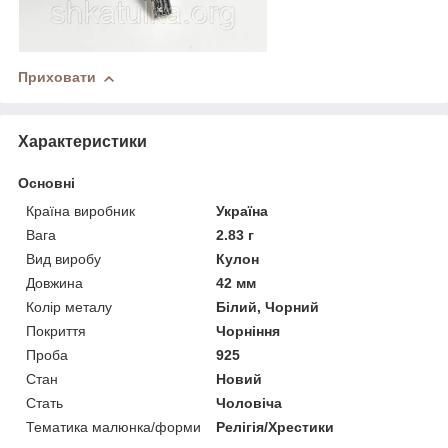
Приховати
Характеристики
Основні
Країна виробник
Україна
Вага
2.83 г
Вид виробу
Кулон
Довжина
42 мм
Колір металу
Білий, Чорний
Покриття
Чорніння
Проба
925
Стан
Новий
Стать
Чоловіча
Тематика малюнка/форми
Релігія/Хрестики