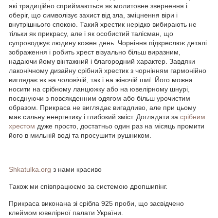
які традиційно сприймаються як молитовне звернення і
оберіг, що символізує захист від зла, зміцнення віри і
внутрішнього спокою. Такий хрестик нерідко вибирають не
тільки як прикрасу, але і як особистий талісман, що
супроводжує людину кожен день. Чорніння підкреслює деталі
зображення і робить хрест візуально більш виразним,
надаючи йому вінтажний і благородний характер. Завдяки
лаконічному дизайну срібний хрестик з чорнінням гармонійно
виглядає як на чоловічій, так і на жіночій шиї. Його можна
носити на срібному ланцюжку або на ювелірному шнурі,
поєднуючи з повсякденним одягом або більш урочистим
образом. Прикраса не виглядає вигадливо, але при цьому
має сильну енергетику і глибокий зміст. Доглядати за
срібним
хрестом
дуже просто, достатньо один раз на місяць промити
його в мильній воді та просушити рушником.
Shkatulka.org
з нами красиво
Також ми співпрацюємо за системою дропшипінг.
Прикраса виконана зі срібла 925 проби, що засвідчено
клеймом ювелірної палати України.