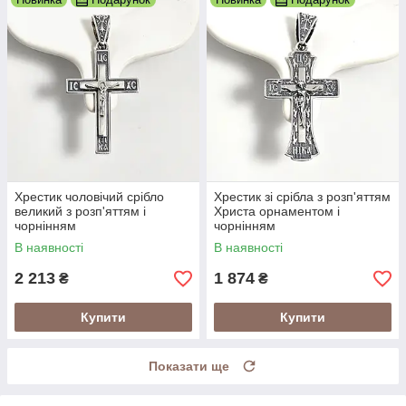
Хрестик чоловічий срібло
Хрестик зі срібла з розп'яттям
великий з розп'яттям і
Христа орнаментом і
чорнінням
чорнінням
В наявності
В наявності
2 213
1 874
₴
₴
Купити
Купити
Показати ще