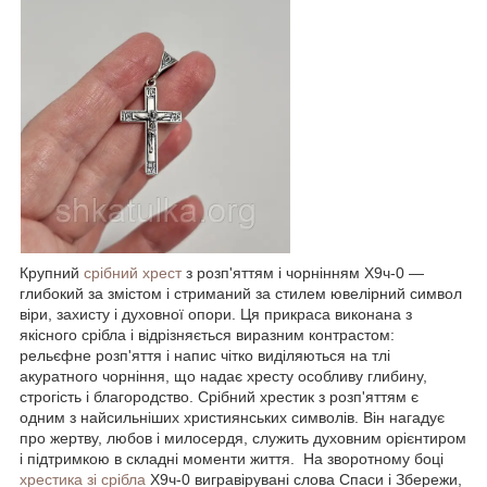
Крупний
срібний хрест
з розп'яттям і чорнінням Х9ч-0 —
глибокий за змістом і стриманий за стилем ювелірний символ
віри, захисту і духовної опори. Ця прикраса виконана з
якісного срібла і відрізняється виразним контрастом:
рельєфне розп'яття і напис чітко виділяються на тлі
акуратного чорніння, що надає хресту особливу глибину,
строгість і благородство. Срібний хрестик з розп'яттям є
одним з найсильніших християнських символів. Він нагадує
про жертву, любов і милосердя, служить духовним орієнтиром
і підтримкою в складні моменти життя. На зворотному боці
хрестика зі срібла
Х9ч-0 вигравірувані слова Спаси і Збережи,