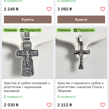
В наявності
В наявності
2 248
3 092
₴
₴
Купити
Купити
Новинка
Подарунок
Новинка
Подарунок
Хрестик зі срібла чоловічий з
Хрестик з чорненого срібла з
розп'яттям і чорненням
розп'яттям і написом Спаси і
масивний
Збережи
В наявності
В наявності
2 030
2 212
₴
₴