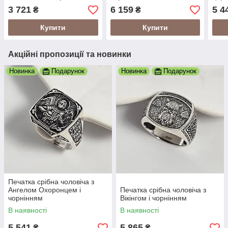
цирконами
цирконами
3 721
6 159
5 4
₴
₴
Купити
Купити
Акційні пропозиції та новинки
Новинка
Подарунок
Новинка
Подарунок
Печатка срібна чоловіча з
Ангелом Охоронцем і
Печатка срібна чоловіча з
чорнінням
Вікінгом і чорнінням
В наявності
В наявності
5 541
5 865
₴
₴