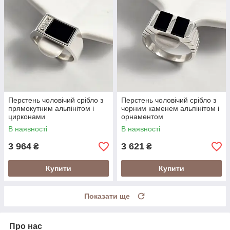
Перстень чоловічий срібло з
Перстень чоловічий срібло з
прямокутним альпінітом і
чорним каменем альпінітом і
цирконами
орнаментом
В наявності
В наявності
3 964
3 621
₴
₴
Купити
Купити
Показати ще
Про нас