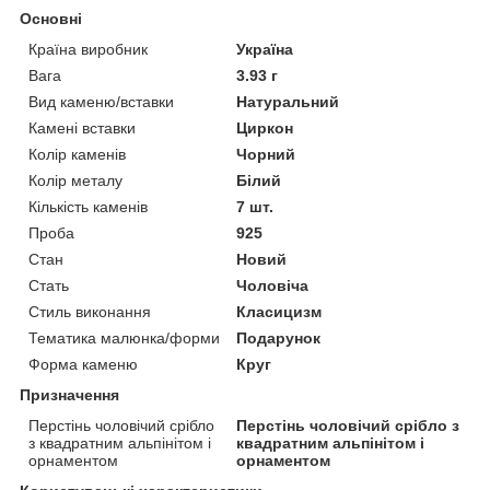
Основні
Країна виробник
Україна
Вага
3.93 г
Вид каменю/вставки
Натуральний
Камені вставки
Циркон
Колір каменів
Чорний
Колір металу
Білий
Кількість каменів
7 шт.
Проба
925
Стан
Новий
Стать
Чоловіча
Стиль виконання
Класицизм
Тематика малюнка/форми
Подарунок
Форма каменю
Круг
Призначення
Перстінь чоловічий срібло
Перстінь чоловічий срібло з
з квадратним альпінітом і
квадратним альпінітом і
орнаментом
орнаментом