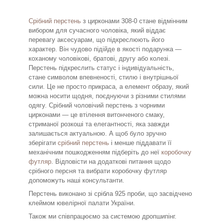
Срібний перстень
з цирконами 308-0 стане відмінним
вибором для сучасного чоловіка, який віддає
перевагу аксесуарам, що підкреслюють його
характер. Він чудово підійде в якості подарунка —
коханому чоловікові, братові, другу або колезі.
Перстень підкреслить статус і індивідуальність,
стане символом впевненості, стилю і внутрішньої
сили. Це не просто прикраса, а елемент образу, який
можна носити щодня, поєднуючи з різними стилями
одягу. Срібний чоловічий перстень з чорними
цирконами — це втілення витонченого смаку,
стриманої розкоші та елегантності, яка завжди
залишається актуальною. А щоб було зручно
зберігати
срібний перстень
і менше піддавати її
механічним пошкодженням підберіть до неї
коробочку
футляр
. Відповісти на додаткові питання щодо
срібного персня та вибрати коробочку футляр
допоможуть наші консультанти.
Перстень виконано зі срібла 925 проби, що засвідчено
клеймом ювелірної палати України.
Також ми співпрацюємо за системою дропшипінг.