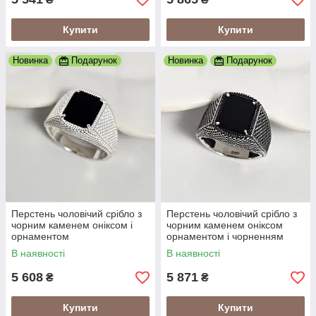
Купити
Купити
Новинка
Подарунок
Новинка
Подарунок
Перстень чоловічий срібло з
Перстень чоловічий срібло з
чорним каменем оніксом і
чорним каменем оніксом
орнаментом
орнаментом і чорненням
В наявності
В наявності
5 608
5 871
₴
₴
Купити
Купити