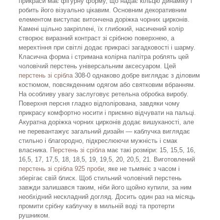
прикраси має фігурну форму, що надає кільцю динаміку і
робить його візуально цікавим. Основним декоративним
елементом виступає витончена доріжка чорних цирконів.
Камені щільно закріплені, їх глибокий, насичений колір
створює виразний контраст зі срібною поверхнею, а
мерехтіння при світлі додає прикрасі загадковості і шарму.
Класична форма і стримана колірна палітра роблять цей
чоловічий перстень універсальним аксесуаром. Цей
перстень зі срібла
308-0 однаково добре виглядає з діловим
костюмом, повсякденним одягом або святковим вбранням.
На особливу увагу заслуговує ретельна обробка виробу.
Поверхня персня гладко відполірована, завдяки чому
прикрасу комфортно носити і приємно відчувати на пальці.
Акуратна доріжка чорних цирконів додає вишуканості, але
не перевантажує загальний дизайн — каблучка виглядає
стильно і благородно, підкреслюючи мужність і смак
власника.
Перстень зі срібла
має такі розміри: 15, 15,5, 16,
16,5, 17, 17,5, 18, 18,5, 19, 19,5, 20, 20,5, 21. Виготовлений
перстень зі срібла 925 проби
, яке не тьмяніє з часом і
зберігає свій блиск. Щоб стильний чоловічий перстень
завжди залишався таким, ніби його щойно купили, за ним
необхідний нескладний догляд. Досить один раз на місяць
промити срібну каблучку в мильній воді та протерти
рушником.