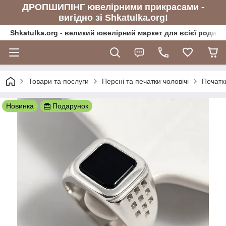
ДРОПШИПІНГ ювелірними прикрасами -
вигідно зі Shkatulka.org!
Shkatulka.org - великий ювелірний маркет для всієї родини
Товари та послуги
Персні та печатки чоловічі
Печатки
Новинка
Подарунок