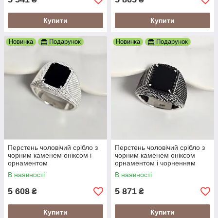
Купити
Купити
Новинка
Подарунок
Новинка
Подарунок
Перстень чоловічий срібло з
Перстень чоловічий срібло з
чорним каменем оніксом і
чорним каменем оніксом
орнаментом
орнаментом і чорненням
В наявності
В наявності
5 608
5 871
₴
₴
Купити
Купити