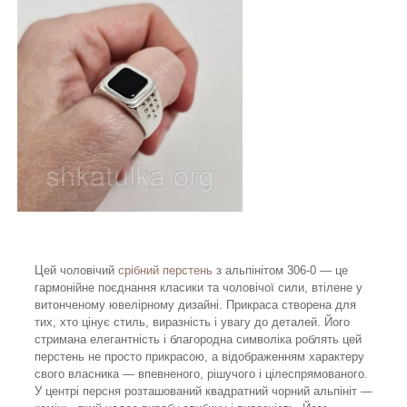
Цей чоловічий
срібний перстень
з альпінітом 306-0 — це
гармонійне поєднання класики та чоловічої сили, втілене у
витонченому ювелірному дизайні. Прикраса створена для
тих, хто цінує стиль, виразність і увагу до деталей. Його
стримана елегантність і благородна символіка роблять цей
перстень не просто прикрасою, а відображенням характеру
свого власника — впевненого, рішучого і цілеспрямованого.
У центрі персня розташований квадратний чорний альпініт —