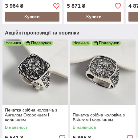
3 964
5 871
4 8
₴
₴
Купити
Купити
Акційні пропозиції та новинки
Новинка
Подарунок
Новинка
Подарунок
Печатка срібна чоловіча з
Ангелом Охоронцем і
Печатка срібна чоловіча з
чорнінням
Вікінгом і чорнінням
В наявності
В наявності
5 541
5 865
₴
₴