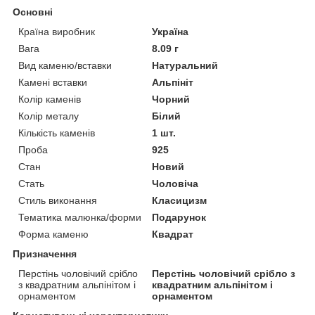
Основні
Країна виробник
Україна
Вага
8.09 г
Вид каменю/вставки
Натуральний
Камені вставки
Альпініт
Колір каменів
Чорний
Колір металу
Білий
Кількість каменів
1 шт.
Проба
925
Стан
Новий
Стать
Чоловіча
Стиль виконання
Класицизм
Тематика малюнка/форми
Подарунок
Форма каменю
Квадрат
Призначення
Перстінь чоловічий срібло
Перстінь чоловічий срібло з
з квадратним альпінітом і
квадратним альпінітом і
орнаментом
орнаментом