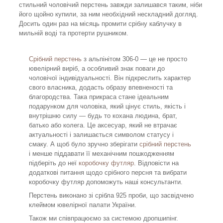
стильний чоловічий перстень завжди залишався таким, ніби
його щойно купили, за ним необхідний нескладний догляд.
Досить один раз на місяць промити срібну каблучку в
мильній воді та протерти рушником.
Срібний перстень
з альпінітом 306-0 — це не просто
ювелірний виріб, а особливий знак поваги до
чоловічої індивідуальності. Він підкреслить характер
свого власника, додасть образу впевненості та
благородства. Така прикраса стане ідеальним
подарунком для чоловіка, який цінує стиль, якість і
внутрішню силу — будь то кохана людина, брат,
батько або колега. Це аксесуар, який не втрачає
актуальності і залишається символом статусу і
смаку. А щоб було зручно зберігати
срібний перстень
і менше піддавати її механічним пошкодженням
підберіть до неї
коробочку футляр
. Відповісти на
додаткові питання щодо срібного персня та вибрати
коробочку футляр допоможуть наші консультанти.
Перстень виконано зі срібла 925 проби, що засвідчено
клеймом ювелірної палати України.
Також ми співпрацюємо за системою дропшипінг.