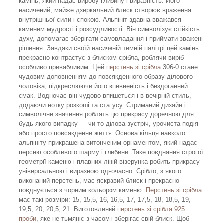
камінь, який надає виробу глибину і виразність. Його
насичений, майже дзеркальний блиск створює враження
внутрішньої сили і спокою. Альпініт здавна вважався
каменем мудрості і розсудливості. Він символізує стійкість
духу, допомагає зберігати самовладання і приймати зважені
рішення. Завдяки своїй насиченій темній палітрі цей камінь
прекрасно контрастує з блиском срібла, роблячи виріб
особливо привабливим. Цей
перстень зі срібла
306-0 стане
чудовим доповненням до повсякденного образу ділового
чоловіка, підкреслюючи його впевненість і бездоганний
смак. Водночас він чудово впишеться і в вечірній стиль,
додаючи нотку розкоші та статусу. Стриманий дизайн і
символічне значення роблять цю прикрасу доречною для
будь-якого випадку — чи то ділова зустріч, урочиста подія
або просто повсякденне життя. Основа кільця навколо
альпініту прикрашена витонченим орнаментом, який надає
персню особливого шарму і глибини. Таке поєднання строгої
геометрії каменю і плавних ліній візерунка робить прикрасу
універсальною і виразною одночасно. Срібло, з якого
виконаний перстень, має яскравий блиск і прекрасно
поєднується з чорним кольором каменю.
Перстень зі срібла
має такі розміри: 15, 15,5, 16, 16,5, 17, 17,5, 18, 18,5, 19,
19,5, 20, 20,5, 21. Виготовлений
перстень зі срібла 925
проби
, яке не тьмяніє з часом і зберігає свій блиск. Щоб