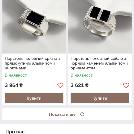
Перстень чоловічий срібло з
Перстень чоловічий срібло з
прямокутним альпінітом і
чорним каменем альпінітом і
цирконами
орнаментом
В наявності
В наявності
3 964
3 621
₴
₴
Купити
Купити
Показати ще
Про нас