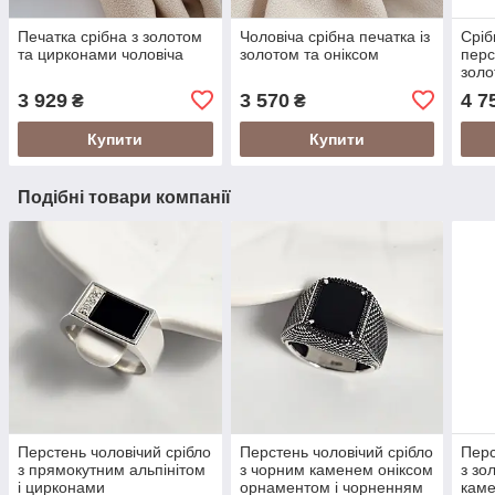
Печатка срібна з золотом
Чоловіча срібна печатка із
Сріб
та цирконами чоловіча
золотом та оніксом
перс
зол
3 929
3 570
4 7
₴
₴
Купити
Купити
Подібні товари компанії
Перстень чоловічий срібло
Перстень чоловічий срібло
Перс
з прямокутним альпінітом
з чорним каменем оніксом
з зо
і цирконами
орнаментом і чорненням
каме