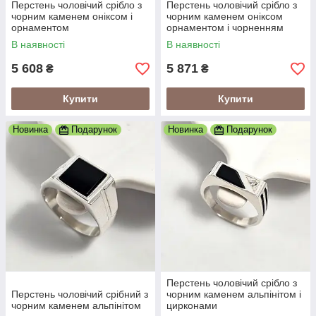
Перстень чоловічий срібло з
Перстень чоловічий срібло з
чорним каменем оніксом і
чорним каменем оніксом
орнаментом
орнаментом і чорненням
В наявності
В наявності
5 608
5 871
₴
₴
Купити
Купити
Новинка
Подарунок
Новинка
Подарунок
Перстень чоловічий срібло з
Перстень чоловічий срібний з
чорним каменем альпінітом і
чорним каменем альпінітом
цирконами