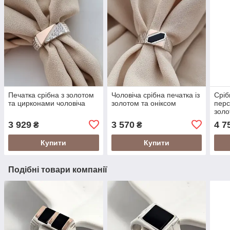
Печатка срібна з золотом
Чоловіча срібна печатка із
Сріб
та цирконами чоловіча
золотом та оніксом
перс
зол
3 929
3 570
4 7
₴
₴
Купити
Купити
Подібні товари компанії