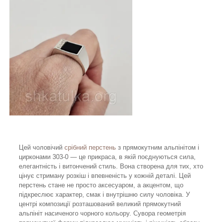
Цей чоловічий
срібний перстень
з прямокутним альпінітом і
цирконами 303-0 — це прикраса, в якій поєднуються сила,
елегантність і витончений стиль. Вона створена для тих, хто
цінує стриману розкіш і впевненість у кожній деталі. Цей
перстень стане не просто аксесуаром, а акцентом, що
підкреслює характер, смак і внутрішню силу чоловіка. У
центрі композиції розташований великий прямокутний
альпініт насиченого чорного кольору. Сувора геометрія