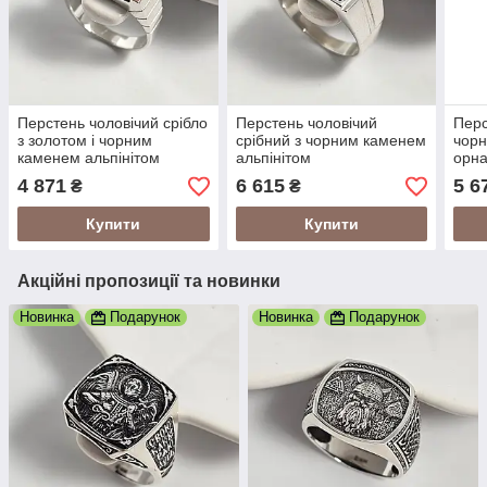
Перстень чоловічий срібло
Перстень чоловічий
Перс
з золотом і чорним
срібний з чорним каменем
чорн
каменем альпінітом
альпінітом
орна
чоло
4 871
6 615
5 6
₴
₴
Купити
Купити
Акційні пропозиції та новинки
Новинка
Подарунок
Новинка
Подарунок