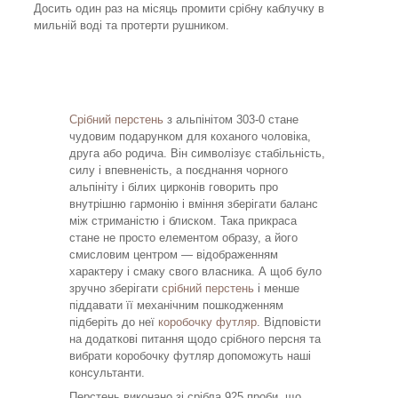
Досить один раз на місяць промити срібну каблучку в
мильній воді та протерти рушником.
Срібний перстень
з альпінітом 303-0 стане
чудовим подарунком для коханого чоловіка,
друга або родича. Він символізує стабільність,
силу і впевненість, а поєднання чорного
альпініту і білих цирконів говорить про
внутрішню гармонію і вміння зберігати баланс
між стриманістю і блиском. Така прикраса
стане не просто елементом образу, а його
смисловим центром — відображенням
характеру і смаку свого власника. А щоб було
зручно зберігати
срібний перстень
і менше
піддавати її механічним пошкодженням
підберіть до неї
коробочку футляр
. Відповісти
на додаткові питання щодо срібного персня та
вибрати коробочку футляр допоможуть наші
консультанти.
Перстень виконано зі срібла 925 проби, що