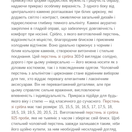
прямокутної форми підкреслює мужність і рішучість образу,
надаючи прикрасі особливу виразність. З одного боку від
центрального каменю розташовані три білих циркону, які
додають світло і контраст, оживляючи загальний дизайн і
підкреслюючи глибину темного альпініту. Камені акуратно
закріплені в гладкій оправі, що забезпечує довговічність і
комфорт при носінні. Срібло, з якого виготовлений перстень,
відрізняється міцністю, благородним блиском і приємним
холодним відтінком. Воно ідеально гармонує з чорним і
білим кольором каменів, створюючи витончене і стильне
поєднання. Цей
перстень зі срібла
303-0 виглядає солідно,
дорого і при цьому універсально — його можна носити як з
діловим костюмом, так і з повсякденним одягом. Чоловічий
перстень з альпінітом і цирконами стане відмінним вибором
для тих, хто віддає перевагу елегантним і лаконічним
аксесуарам. Він не перевантажений деталями, але при
цьому справляє сильне враження, висловлюючи
впевненість і індивідуальність. Прикраса підійде для будь-
якого віку і стилю — від класичного до сучасного.
Перстень
зі срібла
має такі розміри: 15, 15,5, 16, 16,5, 17, 17,5, 18,
18,5, 19, 19,5, 20, 20,5, 21. Виготовлений
перстень зі срібла
925 проби
, яке не тьмяніє з часом і зберігає свій блиск. Щоб
стильний чоловічий перстень завжди залишався таким, ніби
його щойно купили, за ним необхідний нескладний догляд.