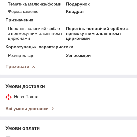
Тематика малюнка/форми
Подарунок
Форма каменю
Квадрат
Призначення
Перстінь чоловічий срібло
Перстінь чоловічий срібло з
з прямокутним альпінітом і
прямокутним альпінітом і
цирконами
цирконами
Користувацькi характеристики
Розмір кільця
Усі розміри
Приховати
Умови доставки
Нова Пошта
Всі умови доставки
Умови оплати