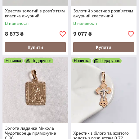
Хрестик золотий з розп'яттям
Золотий хрестик з розп'яттям
класика ажурний
ажурний класичний
В наявності
В наявності
8 873
9 077
₴
₴
Купити
Купити
Новинка
Подарунок
Новинка
Подарунок
Золота ладанка Микола
Чудотворець прямокутна
Хрестик з білого та жовтого
0.96
золота з розп'яттям 0.72