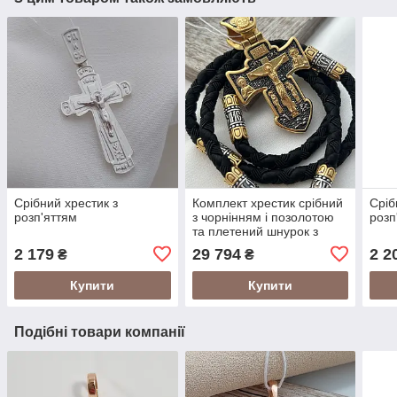
Срібний хрестик з
Комплект хрестик срібний
Сріб
розп'яттям
з чорнінням і позолотою
розп
та плетений шнурок з
охоронним написом
2 179
29 794
2 2
₴
₴
чоловічий
Купити
Купити
Подібні товари компанії