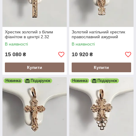
Хрестик золотий з білим
Золотий натільний хрестик
фіанітом в центрі 2.32
православний ажурний
В наявності
В наявності
15 080
10 920
₴
₴
Купити
Купити
Новинка
Подарунок
Новинка
Подарунок