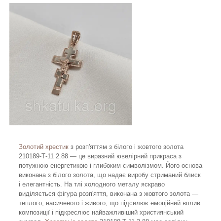
Золотий хрестик
з розп'яттям з білого і жовтого золота
210189-Т-11 2.88 — це виразний ювелірний прикраса з
потужною енергетикою і глибоким символізмом. Його основа
виконана з білого золота, що надає виробу стриманий блиск
і елегантність. На тлі холодного металу яскраво
виділяється фігура розп'яття, виконана з жовтого золота —
теплого, насиченого і живого, що підсилює емоційний вплив
композиції і підкреслює найважливіший християнський