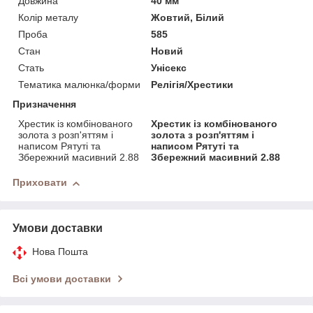
Довжина
40 мм
Колір металу
Жовтий, Білий
Проба
585
Стан
Новий
Стать
Унісекс
Тематика малюнка/форми
Релігія/Хрестики
Призначення
Хрестик із комбінованого
Хрестик із комбінованого
золота з розп'яттям і
золота з розп'яттям і
написом Рятуті та
написом Рятуті та
Збережний масивний 2.88
Збережний масивний 2.88
Приховати
Умови доставки
Нова Пошта
Всі умови доставки