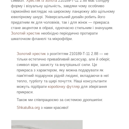
символ.
Хрестик із золота
210189-Т-11 2.88 має солідну
форму і візуальну щільність, завдяки чому особливо
гармонійно виглядає на широкому ланцюжку або щільному
ювелірному шнурі. Універсальний дизайн робить його
придатним як для чоловіків, так і для жінок — прикраса
стане акцентом в образі, одночасно стильним і значущим.
Золотий хрестик
необхідно періодично протирати
шматочком фланелі та мікрофібри.
Золотий хрестик
з розп'яттям 210189-Т-11 2.88 — не
тільки естетично привабливий аксесуар, але й оберіг,
символ віри, захисту та внутрішньої сили. Це
прикраса з характером, яку можна подарувати як
пам'ятний подарунок рідній людині, вкладаючи в неї
тепло, турботу та щирі почуття. Наші консультанти
можуть підібрати
коробочку футляр
для зберігання
прикраси.
Також ми співпрацюємо за системою дропшипінг.
Shkatulka.org
з нами красиво!