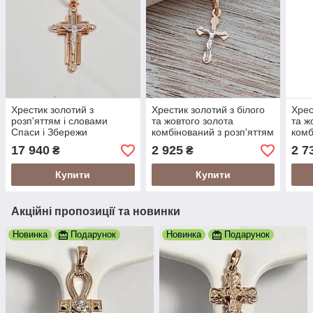
Хрестик золотий з
Хрестик золотий з білого
Хрес
розп'яттям і словами
та жовтого золота
та ж
Спаси і Збережи
комбінований з розп'яттям
комб
комбінований з білого і
0.45
наті
17 940
2 925
2 7
₴
₴
жовтого золота 2.76
Купити
Купити
Акційні пропозиції та новинки
Новинка
Подарунок
Новинка
Подарунок