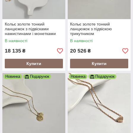
Кольє золоте тонкий
Кольє золоте тонкий
ланцюжок з підвісками
ланцюжок з підвіскою
намистинами і монетками
трикутником
2.79
В наявності
В наявності
18 135
20 526
₴
₴
Купити
Купити
Новинка
Подарунок
Новинка
Подарунок