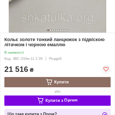
Кольє золоте тонкий ланцюжок з підвіскою
літачком і чорною емаллю
В наявності
Код: ЗВС-334ж-11 2.39
Роздріб
21 516
₴
Купити
або
Купити з
Що таке купити з Пром?