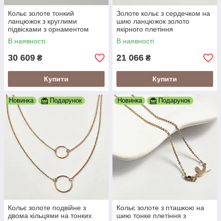
Кольє золоте тонкий
Золоте кольє з сердечком на
ланцюжок з круглими
шию ланцюжок золото
підвісками з орнаментом
якірного плетіння
В наявності
В наявності
30 609
21 066
₴
₴
Купити
Купити
Новинка
Подарунок
Новинка
Подарунок
Кольє золоте подвійне з
Кольє золоте з пташкою на
двома кільцями на тонких
шию тонке плетіння з