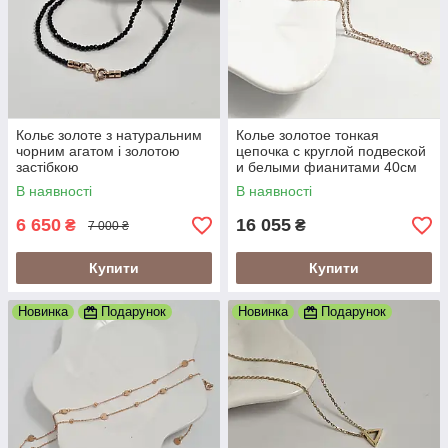
Кольє золоте з натуральним
Колье золотое тонкая
чорним агатом і золотою
цепочка с круглой подвеской
застібкою
и белыми фианитами 40см
В наявності
В наявності
6 650
16 055
₴
₴
7 000 ₴
Купити
Купити
Новинка
Подарунок
Новинка
Подарунок