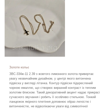
Золоте кольє
ЗВС-334ж-11 2.39 з жовтого лимонного золота привертає
увагу незвичайним дизайном, у центрі якого витончена
підвіска у вигляді літачка. Контур підвіски підкреслений
чорною емаллю, що створює виразний контраст із теплим
золотим блиском. Такий декоративний акцент надає прикрасі
сучасного звучання і робить її особливо стильною. Тонкий
ланцюжок якірного плетіння доповнює образ легкістю і
витонченістю, не відволікаючи уваги від символічної