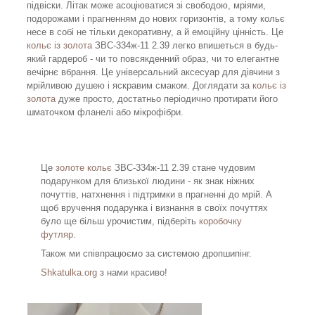
підвіски. Літак може асоціюватися зі свободою, мріями,
подорожами і прагненням до нових горизонтів, а тому кольє
несе в собі не тільки декоративну, а й емоційну цінність. Це
кольє із золота
ЗВС-334ж-11 2.39 легко впишеться в будь-
який гардероб - чи то повсякденний образ, чи то елегантне
вечірнє вбрання. Це універсальний аксесуар для дівчини з
мрійливою душею і яскравим смаком. Доглядати за
кольє із
золота
дуже просто, достатньо періодично протирати його
шматочком фланелі або мікрофібри.
Це
золоте кольє
ЗВС-334ж-11 2.39 стане чудовим
подарунком для близької людини - як знак ніжних
почуттів, натхнення і підтримки в прагненні до мрій. А
щоб вручення подарунка і визнання в своїх почуттях
було ще більш урочистим, підберіть
коробочку
футляр
.
Також ми співпрацюємо за системою дропшипінг.
Shkatulka.org
з нами красиво!