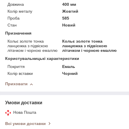
Довжина
400 мм
Колір металу
Жовтий
Проба
585
Стан
Новий
Призначення
Кольє золоте тонка
Кольє золоте тонка
ланцюжка з підвіскою
ланцюжка з підвіскою
літачком і чорною емаллю
літачком і чорною емаллю
Користувальницькі характеристики
Покриття
Емаль
Колір вставки
Чорний
Приховати
Умови доставки
Нова Пошта
Всі умови доставки