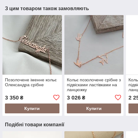
З цим товаром також замовляють
Позолочене іменне кольє
Кольє позолочене срібне з
Коль
Олександра срібне
підвісками ластівками на
підв
ланцюжку
лан
3 350
3 026
2 2
₴
₴
Купити
Купити
Подібні товари компанії