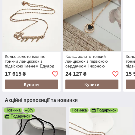
Кольє золоте іменне
Кольє золоте тонкий
Коль
тонкий ланцюжок з
ланцюжок з підвіскою
тонк
підвіскою іменем Едуард
сердечком і чорною
підв
емаллю
17 615
24 127
15 
₴
₴
Купити
Купити
Акційні пропозиції та новинки
Новинка
–5%
Новинка
Подарунок
Подарунок