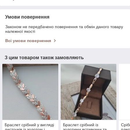
Умови повернення
Законом не передбачено повернення та обмін даного товару
належної якості
Всі умови повернення
З цим товаром також замовляють
Браслет срібний у вигляді
Браслет срібний із
Сріб
листочків із золотом і
золотими вставками та
плет