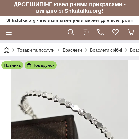
ДРОПШИПІНГ ювелірними прикрасами -
вигідно зі Shkatulka.org!
Shkatulka.org - великий ювелірний маркет для всієї родини
Товари та послуги
Браслети
Браслети срібні
Брас
Новинка
Подарунок