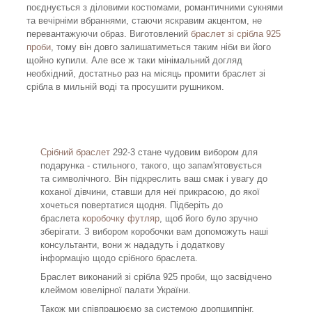
поєднується з діловими костюмами, романтичними сукнями
та вечірніми вбраннями, стаючи яскравим акцентом, не
перевантажуючи образ. Виготовлений
браслет зі срібла 925
проби
, тому він довго залишатиметься таким ніби ви його
щойно купили. Але все ж таки мінімальний догляд
необхідний, достатньо раз на місяць промити браслет зі
срібла в мильній воді та просушити рушником.
Срібний браслет
292-3 стане чудовим вибором для
подарунка - стильного, такого, що запам'ятовується
та символічного. Він підкреслить ваш смак і увагу до
коханої дівчини, ставши для неї прикрасою, до якої
хочеться повертатися щодня. Підберіть до
браслета
коробочку футляр
, щоб його було зручно
зберігати. З вибором коробочки вам допоможуть наші
консультанти, вони ж нададуть і додаткову
інформацію щодо срібного браслета.
Браслет виконаний зі срібла 925 проби, що засвідчено
клеймом ювелірної палати України.
Також ми співпрацюємо за системою дропшиппінг.