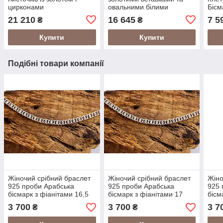
цирконами
овальними білими
Бісм
цирконами
см
21 210
16 645
7 5
₴
₴
Купити
Купити
Подібні товари компанії
Жіночий срібний браслет
Жіночий срібний браслет
Жіно
925 проби Арабська
925 проби Арабська
925 
бісмарк з фіанітами 16,5
бісмарк з фіанітами 17
бісм
розмір 24012/4-2,01165
розмір 24012/4-2,0117
розм
3 700
3 700
3 7
₴
₴