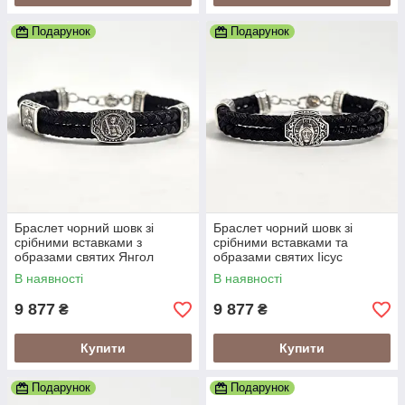
Подарунок
Подарунок
Браслет чорний шовк зі
Браслет чорний шовк зі
срібними вставками з
срібними вставками та
образами святих Янгол
образами святих Іісус
Охоронець
Христос
В наявності
В наявності
9 877
9 877
₴
₴
Купити
Купити
Подарунок
Подарунок