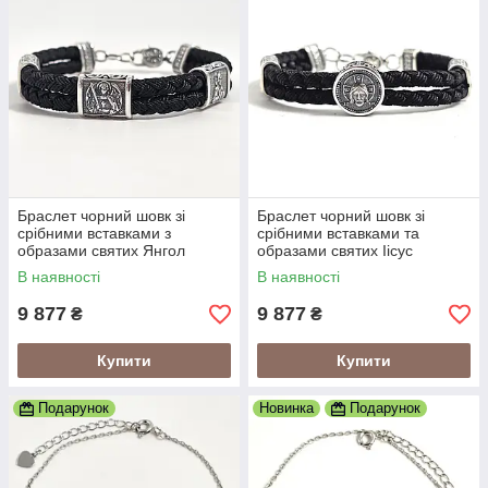
Браслет чорний шовк зі
Браслет чорний шовк зі
срібними вставками з
срібними вставками та
образами святих Янгол
образами святих Іісус
Охоронець
Христос
В наявності
В наявності
9 877
9 877
₴
₴
Купити
Купити
Подарунок
Новинка
Подарунок