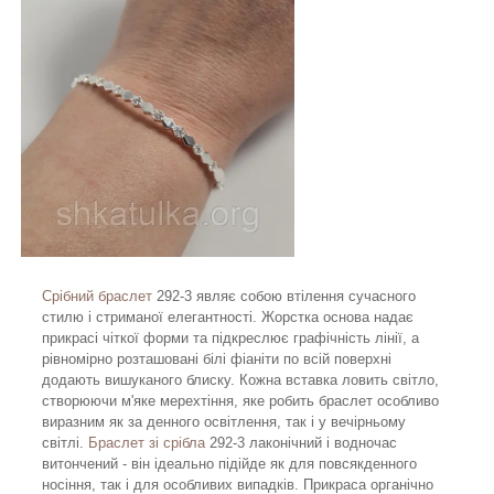
Срібний браслет
292-3 являє собою втілення сучасного
стилю і стриманої елегантності. Жорстка основа надає
прикрасі чіткої форми та підкреслює графічність лінії, а
рівномірно розташовані білі фіаніти по всій поверхні
додають вишуканого блиску. Кожна вставка ловить світло,
створюючи м'яке мерехтіння, яке робить браслет особливо
виразним як за денного освітлення, так і у вечірньому
світлі.
Браслет зі срібла
292-3 лаконічний і водночас
витончений - він ідеально підійде як для повсякденного
носіння, так і для особливих випадків. Прикраса органічно