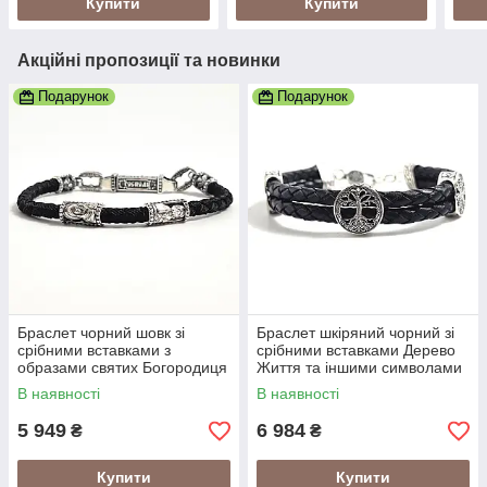
Купити
Купити
Акційні пропозиції та новинки
Подарунок
Подарунок
Браслет чорний шовк зі
Браслет шкіряний чорний зі
срібними вставками з
срібними вставками Дерево
образами святих Богородиця
Життя та іншими символами
та Спаситель
В наявності
В наявності
5 949
6 984
₴
₴
Купити
Купити