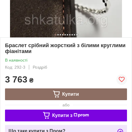
Браслет срібний жорсткий з білими круглими
фіанітами
В наявності
Код: 292-3
Роздріб
3 763
₴
Купити
або
Купити з
Що таке купити з Пром?