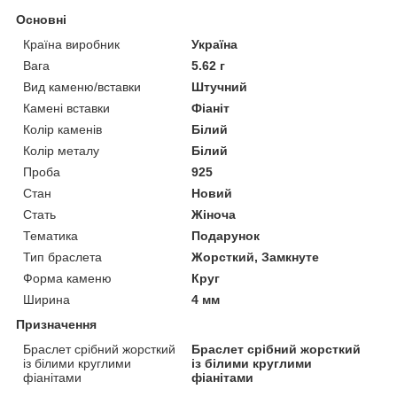
Основні
Країна виробник
Україна
Вага
5.62 г
Вид каменю/вставки
Штучний
Камені вставки
Фіаніт
Колір каменів
Білий
Колір металу
Білий
Проба
925
Стан
Новий
Стать
Жіноча
Тематика
Подарунок
Тип браслета
Жорсткий, Замкнуте
Форма каменю
Круг
Ширина
4 мм
Призначення
Браслет срібний жорсткий
Браслет срібний жорсткий
із білими круглими
із білими круглими
фіанітами
фіанітами