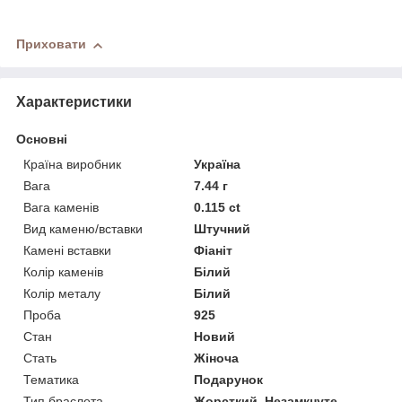
Приховати
Характеристики
Основні
Країна виробник
Україна
Вага
7.44 г
Вага каменів
0.115 ct
Вид каменю/вставки
Штучний
Камені вставки
Фіаніт
Колір каменів
Білий
Колір металу
Білий
Проба
925
Стан
Новий
Стать
Жіноча
Тематика
Подарунок
Тип браслета
Жорсткий, Незамкнуте