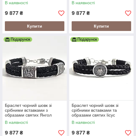
Охоронець
Христос
В наявності
В наявності
9 877
9 877
₴
₴
Купити
Купити
Подарунок
Подарунок
Браслет чорний шовк зі
Браслет чорний шовк зі
срібними вставками з
срібними вставками та
образами святих Янгол
образами святих Іісус
Охоронець
Христос
В наявності
В наявності
9 877
9 877
₴
₴