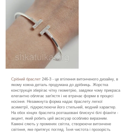
Срібний браслет
246-3 - це втілення витонченого дизайну, в
якому кожна деталь продумана до дрібниць. Жорстка
конструкція зберігає чітку геометрію, завдяки чому прикраса
елегантно облягає зап'ястя і не втрачає форми в процесі
носіння. Незамкнута форма надає браслету легкої
асиметрії, підкреслюючи його стильний, модний характер.
На обох кінцях браслета розташовані блискучі білі фіаніти -
акцент, який робить цей аксесуар особливо виразним.
Камені сяють у променях світла, створюючи витончене
світіння, яке притягує погляд. Їхня чистота і прозорість