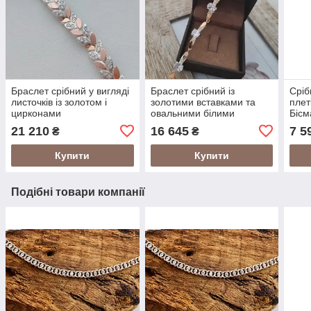
Браслет срібний у вигляді
Браслет срібний із
Сріб
листочків із золотом і
золотими вставками та
плет
цирконами
овальними білими
Бісм
цирконами
см
21 210
16 645
7 5
₴
₴
Купити
Купити
Подібні товари компанії