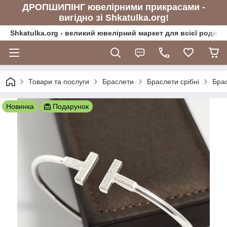
ДРОПШИПІНГ ювелірними прикрасами -
вигідно зі Shkatulka.org!
Shkatulka.org - великий ювелірний маркет для всієї родини
Товари та послуги
Браслети
Браслети срібні
Брас
Новинка
Подарунок