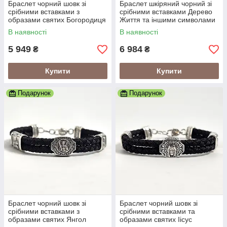
Браслет чорний шовк зі
Браслет шкіряний чорний зі
срібними вставками з
срібними вставками Дерево
образами святих Богородиця
Життя та іншими символами
та Спаситель
В наявності
В наявності
5 949
6 984
₴
₴
Купити
Купити
Подарунок
Подарунок
Браслет чорний шовк зі
Браслет чорний шовк зі
срібними вставками з
срібними вставками та
образами святих Янгол
образами святих Іісус