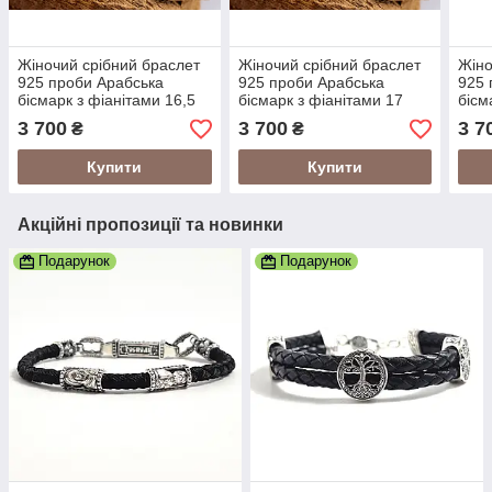
Жіночий срібний браслет
Жіночий срібний браслет
Жіно
925 проби Арабська
925 проби Арабська
925 
бісмарк з фіанітами 16,5
бісмарк з фіанітами 17
бісм
розмір 24012/4-2,01165
розмір 24012/4-2,0117
розм
3 700
3 700
3 7
₴
₴
Купити
Купити
Акційні пропозиції та новинки
Подарунок
Подарунок