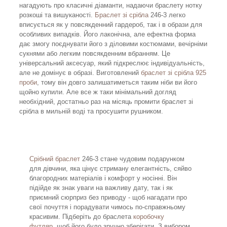
нагадують про класичні діаманти, надаючи браслету нотку
розкоші та вишуканості.
Браслет зі срібла
246-3 легко
вписується як у повсякденний гардероб, так і в образи для
особливих випадків. Його лаконічна, але ефектна форма
дає змогу поєднувати його з діловими костюмами, вечірніми
сукнями або легким повсякденним вбранням. Це
універсальний аксесуар, який підкреслює індивідуальність,
але не домінує в образі. Виготовлений
браслет зі срібла 925
проби
, тому він довго залишатиметься таким ніби ви його
щойно купили. Але все ж таки мінімальний догляд
необхідний, достатньо раз на місяць промити браслет зі
срібла в мильній воді та просушити рушником.
Срібний браслет
246-3 стане чудовим подарунком
для дівчини, яка цінує стриману елегантність, сяйво
благородних матеріалів і комфорт у носінні. Він
підійде як знак уваги на важливу дату, так і як
приємний сюрприз без приводу - щоб нагадати про
свої почуття і порадувати чимось по-справжньому
красивим. Підберіть до браслета
коробочку
футляр
, щоб його було зручно зберігати. З вибором