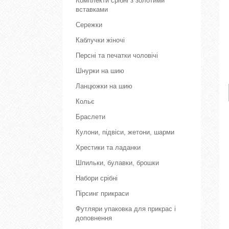
Комплекти срібні з золотими
вставками
Сережки
Каблучки жіночі
Персні та печатки чоловічі
Шнурки на шию
Ланцюжки на шию
Кольє
Браслети
Кулони, підвіси, жетони, шарми
Хрестики та ладанки
Шпильки, булавки, брошки
Набори срібні
Пірсинг прикраси
Футляри упаковка для прикрас і
доповнення