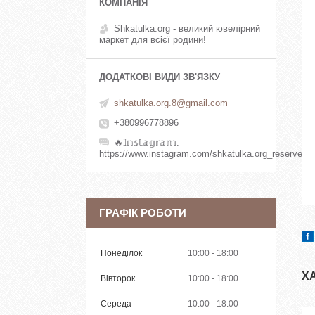
Shkatulka.org - великий ювелірний
маркет для всієї родини!
shkatulka.org.8@gmail.com
+380996778896
🔥𝕀𝕟𝕤𝕥𝕒𝕘𝕣𝕒𝕞
https://www.instagram.com/shkatulka.org_reserve
ГРАФІК РОБОТИ
Понеділок
10:00
18:00
Х
Вівторок
10:00
18:00
Середа
10:00
18:00