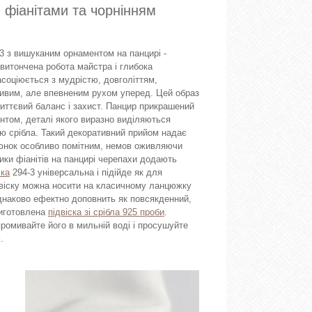
 фіанітами та чорнінням
3 з вишуканим орнаментом на панцирі -
 витончена робота майстра і глибока
соціюється з мудрістю, довголіттям,
ивим, але впевненим рухом уперед. Цей образ
 життєвий баланс і захист. Панцир прикрашений
том, деталі якого виразно виділяються
ю срібла. Такий декоративний прийом надає
алюнок особливо помітним, немов оживляючи
чики фіанітів на панцирі черепахи додають
ска
294-3 універсальна і підійде як для
Підвіску можна носити на класичному ланцюжку
однаково ефектно доповнить як повсякденний,
Виготовлена
підвіска зі срібла 925 проби
.
промивайте його в мильній воді і просушуйте
.