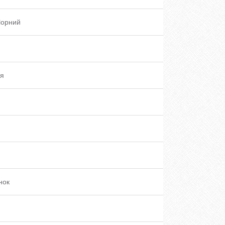
Чорний
ня
нок