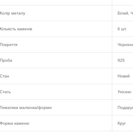
Колір металу
Білий, 
Кількість каменів
6 шт.
Покриття
Чорнін
Проба
925
Стан
Новий
Стать
Унісекс
Тематика малюнка/форми
Подару
Форма каменю
Круг