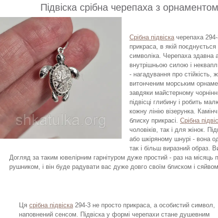
Підвіска срібна черепаха з орнаментом
Срібна підвіска
черепаха 294-
прикраса, в якій поєднується
символіка. Черепаха здавна а
внутрішньою силою і неквапл
- нагадування про стійкість,
витонченим морським орнамен
завдяки майстерному чорнінн
підвісці глибину і робить м
кожну лінію візерунка. Камін
блиску прикрасі.
Срібна підві
чоловіків, так і для жінок. 
або шкіряному шнурі - вона 
так і більш виразний образ. 
Догляд за таким ювелірним гарнітуром дуже простий - раз на місяць 
рушником, і він буде радувати вас дуже довго своїм блиском і сяйвом
Ця
срібна підвіска
294-3 не просто прикраса, а особистий символ,
наповнений сенсом. Підвіска у формі черепахи стане душевним