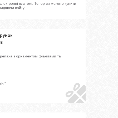
 електронні платежі. Тепер ви можете купити
кидаючи сайту.
арунок
 ₴
ерепаха з орнаментом фіанітами та
ів!"