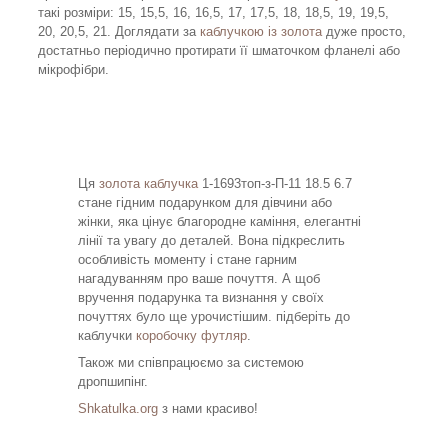
такі розміри: 15, 15,5, 16, 16,5, 17, 17,5, 18, 18,5, 19, 19,5,
20, 20,5, 21. Доглядати за
каблучкою із золота
дуже просто,
достатньо періодично протирати її шматочком фланелі або
мікрофібри.
Ця
золота каблучка
1-1693топ-з-П-11 18.5 6.7
стане гідним подарунком для дівчини або
жінки, яка цінує благородне каміння, елегантні
лінії та увагу до деталей. Вона підкреслить
особливість моменту і стане гарним
нагадуванням про ваше почуття. А щоб
вручення подарунка та визнання у своїх
почуттях було ще урочистішим. підберіть до
каблучки
коробочку футляр
.
Також ми співпрацюємо за системою
дропшипінг.
Shkatulka.org
з нами красиво!