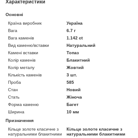
Характеристики
Основні
Країна виробник
Україна
Вага
6.7 г
Вага каменів
1.142 ct
Вид каменю/вставки
Натуральний
Камені вставки
Топаз
Колір каменів
Блакитний
Колір металу
Жовтий
Кількість каменів
3 шт.
Проба
585
Стан
Новий
Стать
Жіноча
Форма каменю
Багет
Ширина
10 мм
Призначення
Кільце золоте класичне з
Кільце золоте класичне з
натуральними блакитними
натуральними блакитними