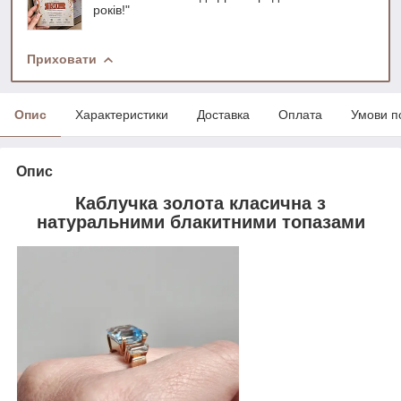
років!"
Приховати
Опис
Характеристики
Доставка
Оплата
Умови п
Опис
Каблучка золота класична з
натуральними блакитними топазами