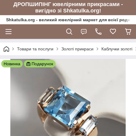
ДРОПШИПІНГ ювелірними прикрасами -
вигідно зі Shkatulka.org!
Shkatulka.org - великий ювелірний маркет для всієї родини
Товари та послуги
Золоті прикраси
Каблучки золоті
Новинка
Подарунок