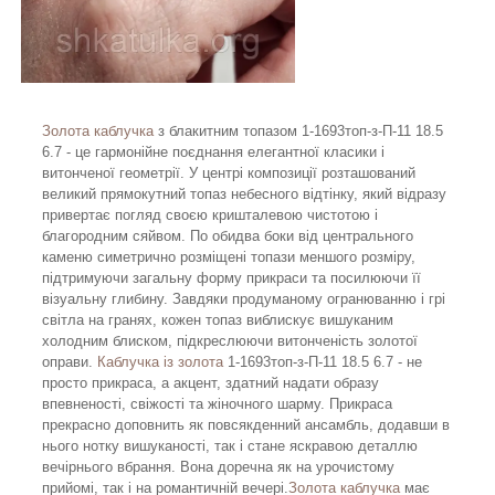
Золота каблучка
з блакитним топазом 1-1693топ-з-П-11 18.5
6.7 - це гармонійне поєднання елегантної класики і
витонченої геометрії. У центрі композиції розташований
великий прямокутний топаз небесного відтінку, який відразу
привертає погляд своєю кришталевою чистотою і
благородним сяйвом. По обидва боки від центрального
каменю симетрично розміщені топази меншого розміру,
підтримуючи загальну форму прикраси та посилюючи її
візуальну глибину. Завдяки продуманому огранюванню і грі
світла на гранях, кожен топаз виблискує вишуканим
холодним блиском, підкреслюючи витонченість золотої
оправи.
Каблучка із золота
1-1693топ-з-П-11 18.5 6.7 - не
просто прикраса, а акцент, здатний надати образу
впевненості, свіжості та жіночного шарму. Прикраса
прекрасно доповнить як повсякденний ансамбль, додавши в
нього нотку вишуканості, так і стане яскравою деталлю
вечірнього вбрання. Вона доречна як на урочистому
прийомі, так і на романтичній вечері.
Золота каблучка
має