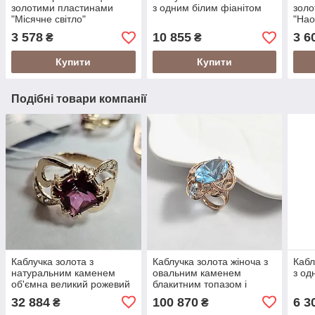
золотими пластинами
з одним білим фіанітом
золо
"Місячне світло"
"Нао
3 578
10 855
3 6
₴
₴
Купити
Купити
Подібні товари компанії
Каблучка золота з
Каблучка золота жіноча з
Кабл
натуральним каменем
овальним каменем
з од
об'ємна великий рожевий
блакитним топазом і
топаз квадрат
фіанітами 14.41
32 884
100 870
6 3
₴
₴