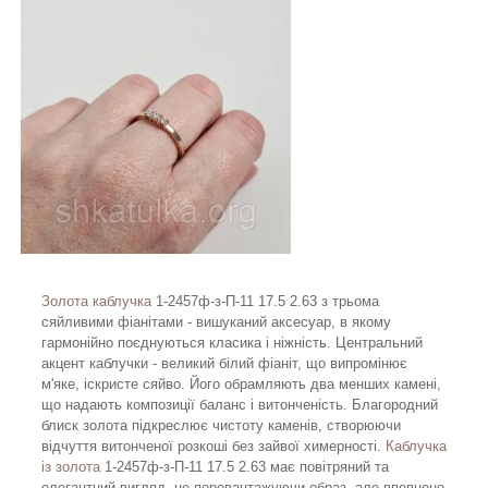
Золота каблучка
1-2457ф-з-П-11 17.5 2.63 з трьома
сяйливими фіанітами - вишуканий аксесуар, в якому
гармонійно поєднуються класика і ніжність. Центральний
акцент каблучки - великий білий фіаніт, що випромінює
м'яке, іскристе сяйво. Його обрамляють два менших камені,
що надають композиції баланс і витонченість. Благородний
блиск золота підкреслює чистоту каменів, створюючи
відчуття витонченої розкоші без зайвої химерності.
Каблучка
із золота
1-2457ф-з-П-11 17.5 2.63 має повітряний та
елегантний вигляд, не перевантажуючи образ, але впевнено