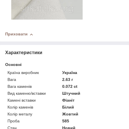
Приховати
Характеристики
Основні
Країна виробник
Україна
Вага
2.63 г
Вага каменів
0.072 ct
Вид каменю/вставки
Штучний
Камені вставки
Фіаніт
Колір каменів
Білий
Колір металу
Жовтий
Проба
585
Стан
Новий