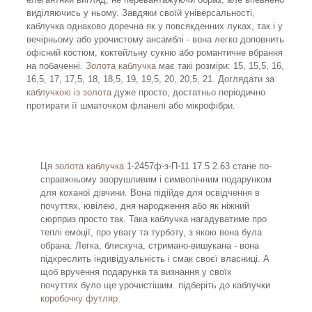
виділяючись у ньому. Завдяки своїй універсальності,
каблучка однаково доречна як у повсякденних луках, так і у
вечірньому або урочистому ансамблі - вона легко доповнить
офісний костюм, коктейльну сукню або романтичне вбрання
на побаченні.
Золота каблучка
має такі розміри: 15, 15,5, 16,
16,5, 17, 17,5, 18, 18,5, 19, 19,5, 20, 20,5, 21. Доглядати за
каблучкою із золота
дуже просто, достатньо періодично
протирати її шматочком фланелі або мікрофібри.
Ця
золота каблучка
1-2457ф-з-П-11 17.5 2.63 стане по-
справжньому зворушливим і символічним подарунком
для коханої дівчини. Вона підійде для освідчення в
почуттях, ювілею, дня народження або як ніжний
сюрприз просто так. Така каблучка нагадуватиме про
теплі емоції, про увагу та турботу, з якою вона була
обрана. Легка, блискуча, стримано-вишукана - вона
підкреслить індивідуальність і смак своєї власниці. А
щоб вручення подарунка та визнання у своїх
почуттях було ще урочистішим. підберіть до каблучки
коробочку футляр
.