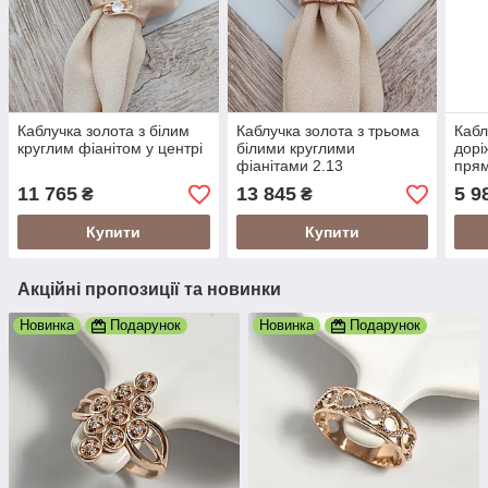
Каблучка золота з білим
Каблучка золота з трьома
Кабл
круглим фіанітом у центрі
білими круглими
дорі
фіанітами 2.13
прям
тонк
11 765
13 845
5 9
₴
₴
Купити
Купити
Акційні пропозиції та новинки
Новинка
Подарунок
Новинка
Подарунок