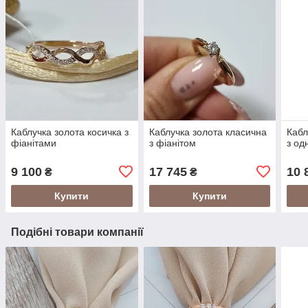
Каблучка золота косичка з
Каблучка золота класична
Кабл
фіанітами
з фіанітом
з од
9 100
17 745
10 
₴
₴
Купити
Купити
Подібні товари компанії