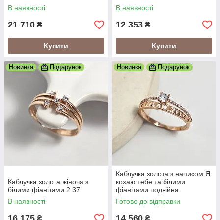
В наявності
В наявності
21 710
12 353
₴
₴
Купити
Купити
Новинка
Подарунок
Новинка
Подарунок
Каблучка золота з написом Я
Каблучка золота жіноча з
кохаю тебе та білими
білими фіанітами 2.37
фіанітами подвійна
В наявності
Готово до відправки
16 175
14 560
₴
₴