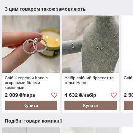
З цим товаром також замовляють
Срібні сережки Кола з
Набір срібний браслет та
Сріб
яскравими білими
кольє Home
каменями
2 089
4 632
2 5
₴/пара
₴/набір
Купити
Купити
Подібні товари компанії