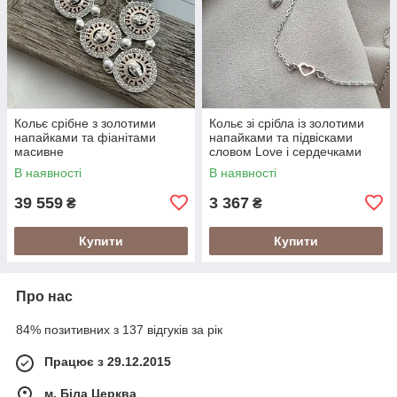
Кольє срібне з золотими
Кольє зі срібла із золотими
напайками та фіанітами
напайками та підвісками
масивне
словом Love і сердечками
В наявності
В наявності
39 559
3 367
₴
₴
Купити
Купити
Про нас
84% позитивних з 137 відгуків за рік
Працює з 29.12.2015
м. Біла Церква