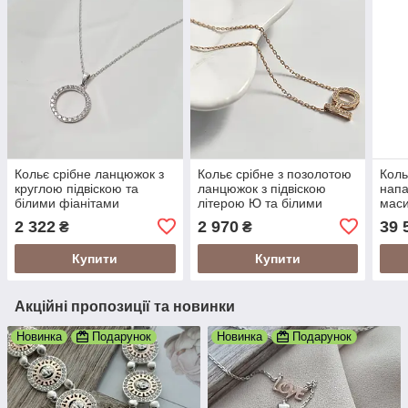
Кольє срібне ланцюжок з
Кольє срібне з позолотою
Коль
круглою підвіскою та
ланцюжок з підвіскою
напа
білими фіанітами
літерою Ю та білими
мас
фіанітами
2 322
2 970
39 
₴
₴
Купити
Купити
Акційні пропозиції та новинки
Новинка
Подарунок
Новинка
Подарунок