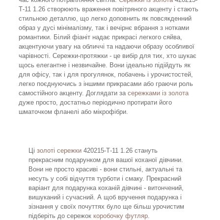
Т-11 1.26 створюють враження повітряного акценту і стають
стильною деталлю, що легко доповнить як повсякденний
образ у дусі мінімалізму, так і вечірнє вбрання з нотками
романтики. Білий фіаніт надає прикрасі легкого сяйва,
акцентуючи увагу на обличчі та надаючи образу особливої
чарівності. Сережки-протяжки - це вибір для тих, хто шукає
щось елегантне і незвичайне. Вони ідеально підійдуть як
для офісу, так і для прогулянок, побачень і урочистостей,
легко поєднуючись з іншими прикрасами або граючи роль
самостійного акценту. Доглядати за
сережками із золота
дуже просто, достатньо періодично протирати його
шматочком фланелі або мікрофібри.
Ці
золоті сережки
420215-Т-11 1.26 стануть
прекрасним подарунком для вашої коханої дівчини.
Вони не просто красиві - вони стильні, актуальні та
несуть у собі відчуття турботи і смаку. Прекрасний
варіант для подарунка коханій дівчині - витончений,
вишуканий і сучасний. А щоб вручення подарунка і
зізнання у своїх почуттях було ще більш урочистим
підберіть до сережок
коробочку футляр
.