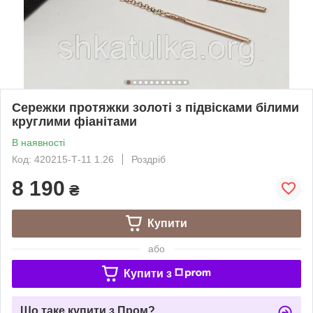
Сережки протяжки золоті з підвісками білими
круглими фіанітами
В наявності
Код: 420215-Т-11 1.26
Роздріб
8 190
₴
Купити
або
Купити з
Що таке купити з Пром?