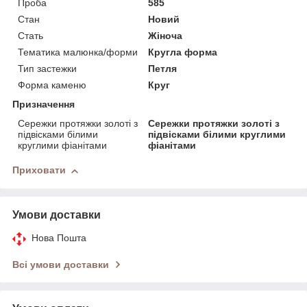
Проба
585
Стан
Новий
Стать
Жіноча
Тематика малюнка/форми
Кругла форма
Тип застежки
Петля
Форма каменю
Круг
Призначення
Сережки протяжки золоті з
Сережки протяжки золоті з
підвісками білими
підвісками білими круглими
круглими фіанітами
фіанітами
Приховати
Умови доставки
Нова Пошта
Всі умови доставки