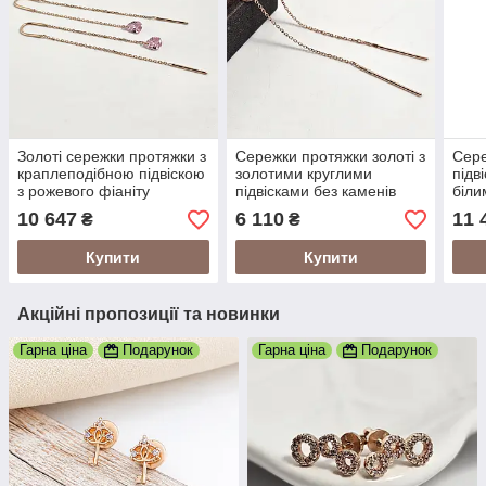
Золоті сережки протяжки з
Сережки протяжки золоті з
Сере
краплеподібною підвіскою
золотими круглими
підв
з рожевого фіаніту
підвісками без каменів
біли
фіан
10 647
6 110
11 
₴
₴
Купити
Купити
Акційні пропозиції та новинки
Гарна ціна
Подарунок
Гарна ціна
Подарунок