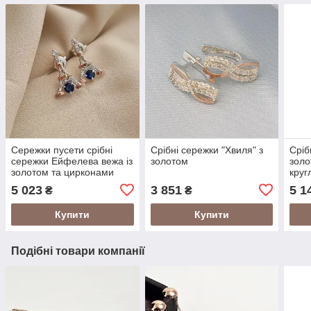
Сережки пусети срібні
Срібні сережки "Хвиля" з
Сріб
сережки Ейфелева вежа із
золотом
золо
золотом та цирконами
круг
5 023
3 851
5 1
₴
₴
Купити
Купити
Подібні товари компанії