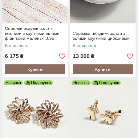
Сережки вкрутки золоті
ключики з круглими білими
Сережки гвоздики золоті з
фіанітами маленькі 0.95
білими круглими цирконами
В наявності
В наявності
6 175
13 000
₴
₴
Купити
Купити
Новинка
Подарунок
Новинка
Подарунок