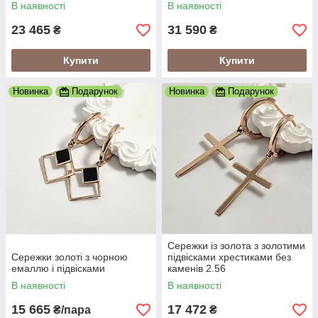
В наявності
В наявності
23 465
31 590
₴
₴
Купити
Купити
Новинка
Подарунок
Новинка
Подарунок
Сережки із золота з золотими
Сережки золоті з чорною
підвісками хрестиками без
емаллю і підвісками
каменів 2.56
В наявності
В наявності
15 665
17 472
₴/пара
₴