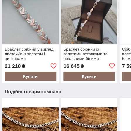
Браслет срібний у вигляді
Браслет срібний із
Сріб
листочків із золотом і
золотими вставками та
плет
цирконами
овальними білими
Бісм
цирконами
см
21 210
16 645
7 5
₴
₴
Купити
Купити
Подібні товари компанії