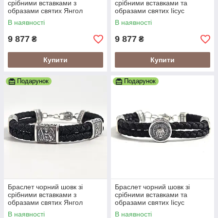
срібними вставками з
срібними вставками та
образами святих Янгол
образами святих Іісус
Охоронець
Христос
В наявності
В наявності
9 877
9 877
₴
₴
Купити
Купити
Подарунок
Подарунок
Браслет чорний шовк зі
Браслет чорний шовк зі
срібними вставками з
срібними вставками та
образами святих Янгол
образами святих Іісус
Охоронець
Христос
В наявності
В наявності