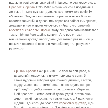
надаючи руці витончених ліній і підкреслюючи красу рухів.
Браслет зі срібла
429р-15Ліп можна носити в поєднанні з
легкою літньою сукнею, діловим костюмом або вечірнім
вбранням. Завдяки витонченій формі та м'якому блиску,
браслет гармонійно доповнить образ без зайвої химерності,
додавши в нього трохи жіночного сяйва. Виготовлений
браслет зі срібла 925 проби
, тому він довго залишатиметься
таким ніби ви його щойно купили. Але все ж таки
мінімальний догляд необхідний, достатньо раз на місяць
промити браслет зі срібла в мильній воді та просушити
рушником.
Срібний браслет
429р-15Ліп - не просто прикраса, а
душевний подарунок, у якому приховано сенс. Він
стане чудовим вибором для коханої дівчини, сестри,
подруги або навіть самої себе - як нагадування про
мрії, надії і ті добрі моменти, які хочеться зберегти.
Цей браслет - немов легкий дотик удачі, витончений
акцент, який приносить не тільки красу, а й натхнення
щодня. Підберіть до браслета
коробочку футляр
, щоб
його було зручно зберігати. З вибором коробочки вам