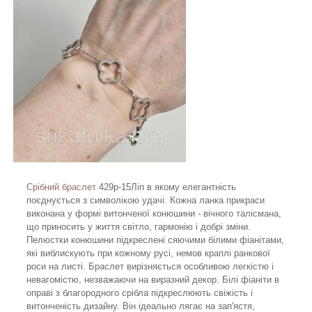
Срібний браслет
429р-15Ліп в якому елегантність
поєднується з символікою удачі. Кожна ланка прикраси
виконана у формі витонченої конюшини - вічного талісмана,
що приносить у життя світло, гармонію і добрі зміни.
Пелюстки конюшини підкреслені сяючими білими фіанітами,
які виблискують при кожному русі, немов краплі ранкової
роси на листі. Браслет вирізняється особливою легкістю і
невагомістю, незважаючи на виразний декор. Білі фіаніти в
оправі з благородного срібла підкреслюють свіжість і
витонченість дизайну. Він ідеально лягає на зап'ястя,