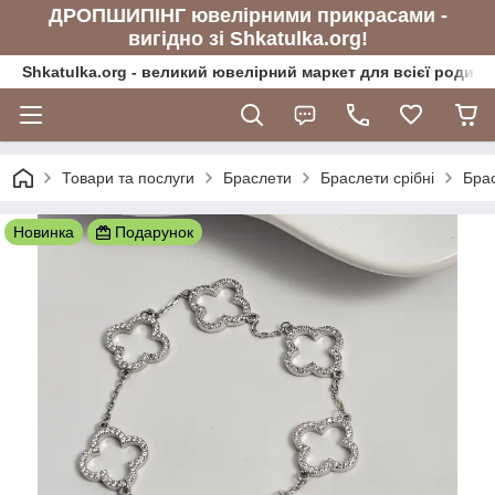
ДРОПШИПІНГ ювелірними прикрасами -
вигідно зі Shkatulka.org!
Shkatulka.org - великий ювелірний маркет для всієї родини
Товари та послуги
Браслети
Браслети срібні
Брас
Новинка
Подарунок