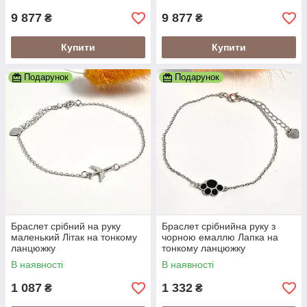
9 877
9 877
₴
₴
Купити
Купити
Подарунок
Подарунок
Браслет срібний на руку
Браслет срібнийна руку з
маленький Літак на тонкому
чорною емаллю Лапка на
ланцюжку
тонкому ланцюжку
В наявності
В наявності
1 087
1 332
₴
₴