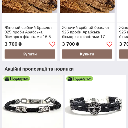
Жіночий срібний браслет
Жіночий срібний браслет
Жіно
925 проби Арабська
925 проби Арабська
925 
бісмарк з фіанітами 16,5
бісмарк з фіанітами 17
бісм
розмір 24012/4-2,01165
розмір 24012/4-2,0117
розм
3 700
3 700
3 7
₴
₴
Купити
Купити
Акційні пропозиції та новинки
Подарунок
Подарунок