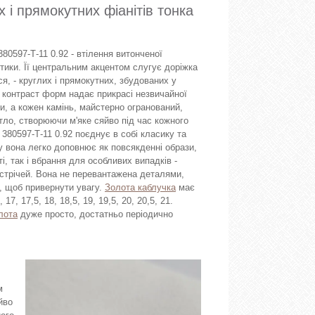
х і прямокутних фіанітів тонка
380597-Т-11 0.92 - втілення витонченої
етики. Її центральним акцентом слугує доріжка
ся, - круглих і прямокутних, збудованих у
 контраст форм надає прикрасі незвичайної
ни, а кожен камінь, майстерно огранований,
тло, створюючи м'яке сяйво під час кожного
380597-Т-11 0.92 поєднує в собі класику та
у вона легко доповнює як повсякденні образи,
і, так і вбрання для особливих випадків -
устрічей. Вона не перевантажена деталями,
, щоб привернути увагу.
Золота каблучка
має
, 17, 17,5, 18, 18,5, 19, 19,5, 20, 20,5, 21.
лота
дуже просто, достатньо періодично
м
йво