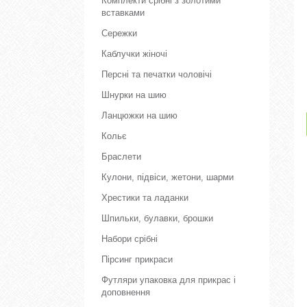
Комплекти срібні з золотими
вставками
Сережки
Каблучки жіночі
Персні та печатки чоловічі
Шнурки на шию
Ланцюжки на шию
Кольє
Браслети
Кулони, підвіси, жетони, шарми
Хрестики та ладанки
Шпильки, булавки, брошки
Набори срібні
Пірсинг прикраси
Футляри упаковка для прикрас і
доповнення