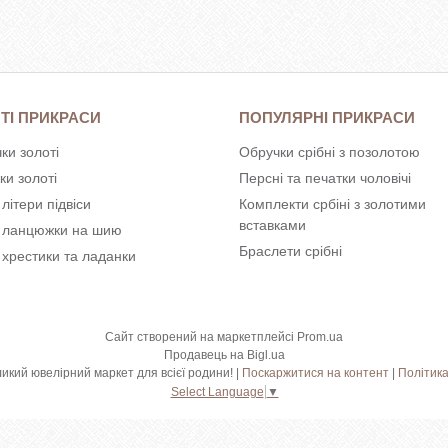
ТІ ПРИКРАСИ
ПОПУЛЯРНІ ПРИКРАСИ
ки золоті
Обручки срібні з позолотою
ки золоті
Персні та печатки чоловічі
 літери підвіси
Комплекти србіні з золотими
вставками
і ланцюжки на шию
Браслети срібні
 хрестики та ладанки
Сайт створений на маркетплейсі
Prom.ua
Продавець на Bigl.ua
Shkatulka.org - великий ювелірний маркет для всієї родини! |
Поскаржитися на контент
|
Політика
Select Language
▼