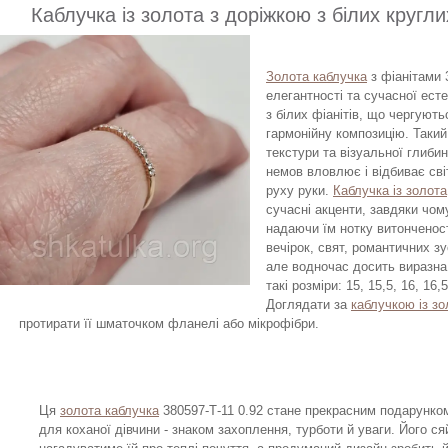
Каблучка із золота з доріжкою з білих кругли
Золота каблучка
з фіанітами 
елегантності та сучасної ест
з білих фіанітів, що чергують
гармонійну композицію. Такий
текстури та візуальної глиби
немов вловлює і відбиває сві
руху руки.
Каблучка із золота
сучасні акценти, завдяки чом
надаючи їм нотку витонченост
вечірок, свят, романтичних з
але водночас досить виразна
такі розміри: 15, 15,5, 16, 16,5
Доглядати за
каблучкою із зо
протирати її шматочком фланелі або мікрофібри.
Ця
золота каблучка
380597-Т-11 0.92 стане прекрасним подарунко
для коханої дівчини - знаком захоплення, турботи й уваги. Його ся