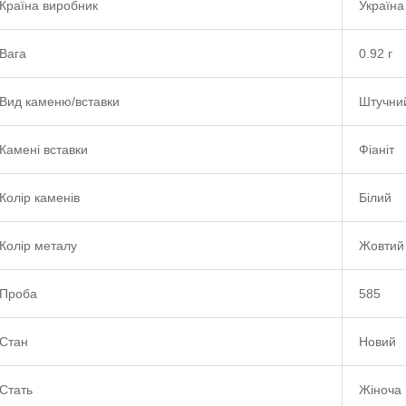
Країна виробник
Україна
Вага
0.92 г
Вид каменю/вставки
Штучни
Камені вставки
Фіаніт
Колір каменів
Білий
Колір металу
Жовтий
Проба
585
Стан
Новий
Стать
Жіноча