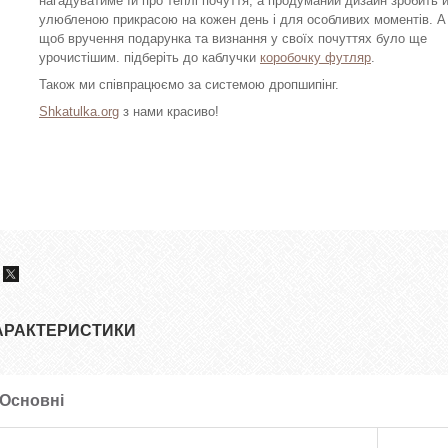
нагадуватиме їй про теплі почуття, а продуманий дизайн зробить 
улюбленою прикрасою на кожен день і для особливих моментів. А
щоб вручення подарунка та визнання у своїх почуттях було ще
урочистішим. підберіть до каблучки
коробочку футляр
.
Також ми співпрацюємо за системою дропшипінг.
Shkatulka.org
з нами красиво!
АРАКТЕРИСТИКИ
Основні