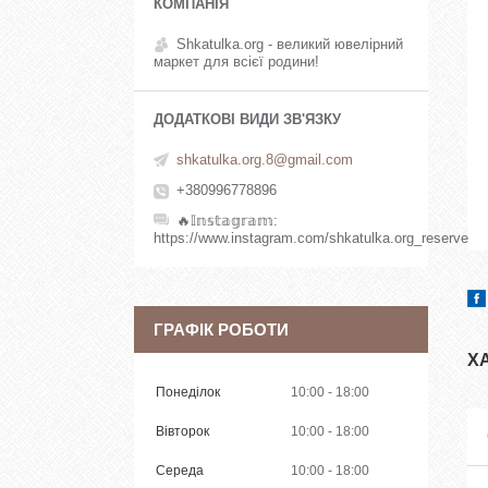
Shkatulka.org - великий ювелірний
маркет для всієї родини!
shkatulka.org.8@gmail.com
+380996778896
🔥𝕀𝕟𝕤𝕥𝕒𝕘𝕣𝕒𝕞
https://www.instagram.com/shkatulka.org_reserve
ГРАФІК РОБОТИ
Х
Понеділок
10:00
18:00
Вівторок
10:00
18:00
Середа
10:00
18:00