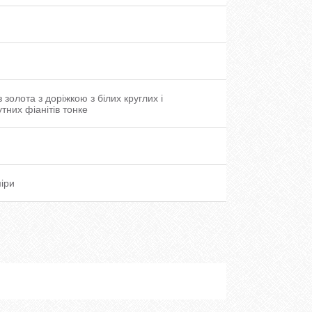
з золота з доріжкою з білих круглих і
тних фіанітів тонке
міри