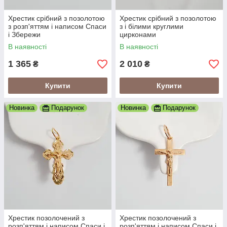
Хрестик срібний з позолотою
Хрестик срібний з позолотою
з розп'яттям і написом Спаси
з і білими круглими
і Збережи
цирконами
В наявності
В наявності
1 365
2 010
₴
₴
Купити
Купити
Новинка
Подарунок
Новинка
Подарунок
Хрестик позолочений з
Хрестик позолочений з
розп'яттям і написом Спаси і
розп'яттям і написом Спаси і