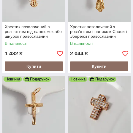
Хрестик позолочений з
Хрестик позолочений з
розп'яттям під ланцюжок або
розп'яттям і написом Спаси і
шнурок православний
Збережи православний
В наявності
В наявності
1 432
2 044
₴
₴
Купити
Купити
Новинка
Подарунок
Новинка
Подарунок