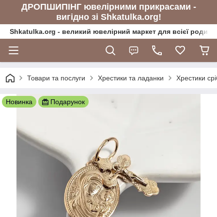
ДРОПШИПІНГ ювелірними прикрасами -
вигідно зі Shkatulka.org!
Shkatulka.org - великий ювелірний маркет для всієї родини
Товари та послуги
Хрестики та ладанки
Хрестики срі
Новинка
Подарунок