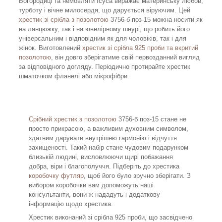
Богородиці та немовляти Ісуса виражає материнську любов,
турботу і вічне милосердя, що дарується віруючим. Цей
хрестик зі срібла з позолотою
3756-б поз-15 можна носити як
на ланцюжку, так і на ювелірному шнурі, що робить його
універсальним і відповідним як для чоловіків, так і для
жінок. Виготовлений
хрестик зі срібла 925 проби та вкритий
позолотою
, він довго зберігатиме свій первозданний вигляд
за відповідного догляду. Періодично протирайте хрестик
шматочком фланелі або мікрофібри.
Срібний хрестик з позолотою
3756-б поз-15 стане не
просто прикрасою, а важливим духовним символом,
здатним дарувати внутрішню гармонію і відчуття
захищеності. Такий набір стане чудовим подарунком
близькій людині, висловлюючи щирі побажання
добра, віри і благополуччя. Підберіть до хрестика
коробочку футляр
, щоб його було зручно зберігати. З
вибором коробочки вам допоможуть наші
консультанти, вони ж нададуть і додаткову
інформацію щодо хрестика.
Хрестик виконаний зі срібла 925 проби, що засвідчено