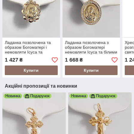
Ладанка позолочена та
Ладанка позолочена з
Хрес
образом Богоматері і
образом Богоматері
розп
немовляти Ісуса та
немовляти Ісуса та білими
свят
цирконами
цирконами
1 427
1 668
1 2
₴
₴
Купити
Купити
Акційні пропозиції та новинки
Новинка
Подарунок
Новинка
Подарунок