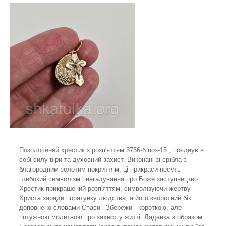
Позолочений хрестик
з розп'яттям 3756-б поз-15 , поєднує в
собі силу віри та духовний захист. Виконані зі срібла з
благородним золотим покриттям, ці прикраси несуть
глибокий символізм і нагадування про Боже заступництво.
Хрестик прикрашений розп'яттям, символізуючи жертву
Христа заради порятунку людства, а його зворотний бік
доповнено словами Спаси і Збережи - короткою, але
потужною молитвою про захист у житті. Ладанка з образом