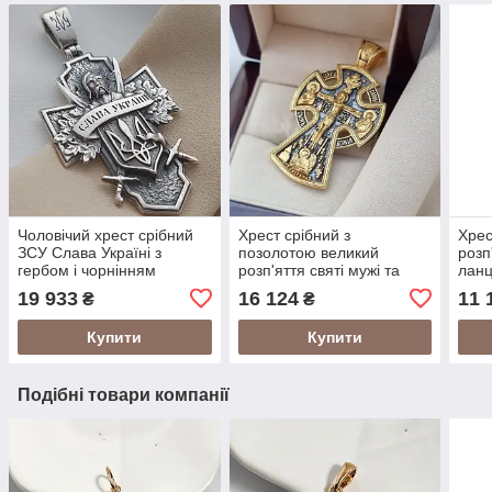
Чоловічий хрест срібний
Хрест срібний з
Хрес
ЗСУ Слава Україні з
позолотою великий
розп
гербом і чорнінням
розп'яття святі мужі та
лан
охоронний напис
жіно
19 933
16 124
11 
₴
₴
Купити
Купити
Подібні товари компанії