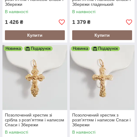
Збережи
Збережи гладенький
В наявності
В наявності
1 426
1 379
₴
₴
Купити
Купити
Новинка
Подарунок
Новинка
Подарунок
Позолочений хрестик зі
Позолочений хрестик з
срібла з розп'яттям і написом
розп'яттям і написом Спаси і
Спаси і Збережи
Збережи
В наявності
В наявності