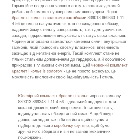
Гармонійне поєднання чорного агату та золотих деталей
робить цей комплект універсальним аксесуаром. Чорні
браслет і кольє із золотими застібками
839013 869343-Т-11
4.56 ідеально пасуватиме як для повсякденного образу,
надаючи йому стильну завершеність, так і для урочистих
заходів, підкреслюючи вишуканість і статус своєї власниці.
Чорний агат здавна вважається каменем сили і внутрішньої
гармонії, який приносить своєму власникові впевненість і
захищає від негативної енергії. Такий комплект стане не
тільки стильним доповненням до гардероба, а й особливою
прикрасою з глибоким символізмом. Цей
червоний комплект
браслет і кольє із золотом
- це не просто аксесуар, це
можливість висловити свою індивідуальність і стиль.
Ювелірний комплект браслет і кольє
чорного кольору
839013 869343-Т-11 4.56 - ідеальний подарунок для
коханої дівчини, який підкреслить її витонченість,
індивідуальність і бездоганний смак. А щоб шнур
довше виглядав так ніби ви його щойно купили
підберіть до нього
коробочку футляр
, щоб було
зручно його зберігати й він не зазнав механічних
пошкоджень.