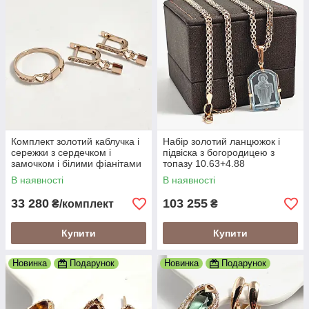
Комплект золотий каблучка і
Набір золотий ланцюжок і
сережки з сердечком і
підвіска з богородицею з
замочком і білими фіанітами
топазу 10.63+4.88
5.12
В наявності
В наявності
33 280
103 255
₴/комплект
₴
Купити
Купити
Новинка
Подарунок
Новинка
Подарунок