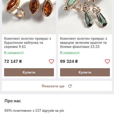
Комплект золотих прикрас з
Комплект золотих прикрас з
бурштином каблучка та
кварцем зеленим крапля та
сережки 9.61
білими фіанітами 13.23
В наявності
В наявності
72 147
99 324
₴
₴
Купити
Купити
Показати ще
Про нас
84% позитивних з 137 відгуків за рік