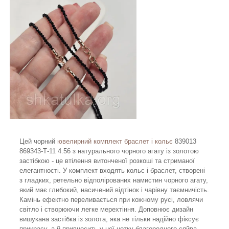
Цей чорний
ювелирний комплект браслет і кольє
839013
869343-Т-11 4.56 з натурального чорного агату із золотою
застібкою - це втілення витонченої розкоші та стриманої
елегантності. У комплект входять кольє і браслет, створені
з гладких, ретельно відполірованих намистин чорного агату,
який має глибокий, насичений відтінок і чарівну таємничість.
Камінь ефектно переливається при кожному русі, ловлячи
світло і створюючи легке мерехтіння. Доповнює дизайн
вишукана застібка із золота, яка не тільки надійно фіксує
прикрасу, а й привносить у неї нотку благородного сяйва.