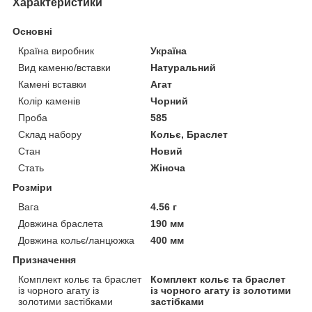
Характеристики
Основні
Країна виробник
Україна
Вид каменю/вставки
Натуральний
Камені вставки
Агат
Колір каменів
Чорний
Проба
585
Склад набору
Кольє, Браслет
Стан
Новий
Стать
Жіноча
Розміри
Вага
4.56 г
Довжина браслета
190 мм
Довжина кольє/ланцюжка
400 мм
Призначення
Комплект кольє та браслет
Комплект кольє та браслет
із чорного агату із
із чорного агату із золотими
золотими застібками
застібками