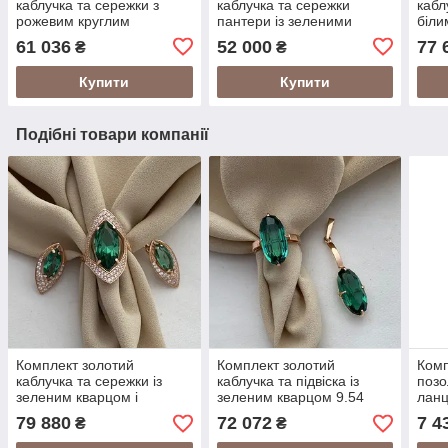
каблучка та сережки з
каблучка та сережки
кабл
рожевим круглим
пантери із зеленими
біли
морганітом 8.13
фіанітами 8.00
10.3
61 036
52 000
77 
₴
₴
Купити
Купити
Подібні товари компанії
Комплект золотий
Комплект золотий
Комп
каблучка та сережки із
каблучка та підвіска із
позо
зеленим кварцом і
зеленим кварцом 9.54
ланц
фіанітами 10.64
мон
79 880
72 072
7 4
₴
₴