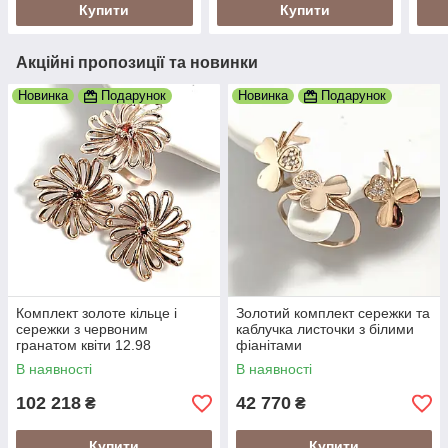
Купити
Купити
Акційні пропозиції та новинки
Новинка
Подарунок
Новинка
Подарунок
Комплект золоте кільце і
Золотий комплект сережки та
сережки з червоним
каблучка листочки з білими
гранатом квіти 12.98
фіанітами
В наявності
В наявності
102 218
42 770
₴
₴
Купити
Купити