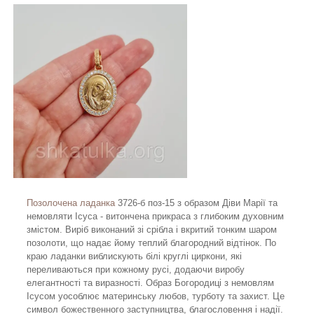
Позолочена ладанка
3726-б поз-15 з образом Діви Марії та
немовляти Ісуса - витончена прикраса з глибоким духовним
змістом. Виріб виконаний зі срібла і вкритий тонким шаром
позолоти, що надає йому теплий благородний відтінок. По
краю ладанки виблискують білі круглі циркони, які
переливаються при кожному русі, додаючи виробу
елегантності та виразності. Образ Богородиці з немовлям
Ісусом уособлює материнську любов, турботу та захист. Це
символ божественного заступництва, благословення і надії.