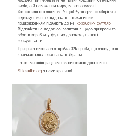
ладанку, ви передаєте не тільки красивий ювелірний
виріб, а й побажання миру, благополуччя і
божественного захисту. А щоб було зручно зберігати
підвіску і менше піддавати її механічним
пошкодженням підберіть до неї
коробочку футляр
.
Відповісти на додаткові запитання щодо прикраси та
обрати коробочку футляр допоможуть наші
консультанти.
Прикраса виконана зі срібла 925 проби, що засвідчено
клеймом ювелірної палати України.
Також ми співпрацюємо за системою дропшипінг.
Shkatulka.org
з нами красиво!