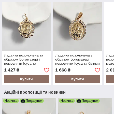
Ладанка позолочена та
Ладанка позолочена з
Лада
образом Богоматері і
образом Богоматері
позо
немовляти Ісуса та
немовляти Ісуса та білими
мате
цирконами
цирконами
біли
1 427
1 668
2 0
₴
₴
Купити
Купити
Акційні пропозиції та новинки
Новинка
Подарунок
Новинка
Подарунок