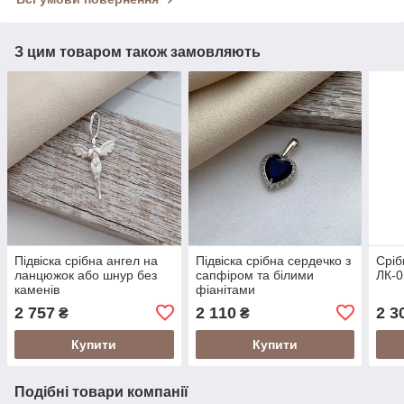
З цим товаром також замовляють
Підвіска срібна ангел на
Підвіска срібна сердечко з
Сріб
ланцюжок або шнур без
сапфіром та білими
ЛК-
каменів
фіанітами
2 757
2 110
2 3
₴
₴
Купити
Купити
Подібні товари компанії