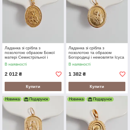
Ладанка зі срібла з
Ладанка зі срібла з
позолотою образом Божої
позолотою та образом
матері Семистрільної і
Богородиці і немовляти Ісуса
білими цирконами
В наявності
В наявності
2 012
1 382
₴
₴
Купити
Купити
Новинка
Подарунок
Новинка
Подарунок