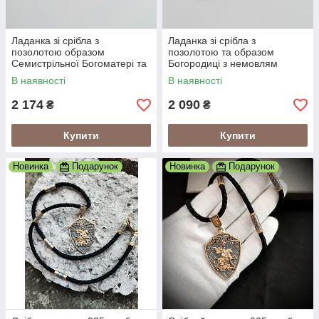
Ладанка зі срібла з
Ладанка зі срібла з
позолотою образом
позолотою та образом
Семистрільної Богоматері та
Богородиці з немовлям
білими цирконами
Ісусом і розп'яттям
В наявності
В наявності
2 174
2 090
₴
₴
Купити
Купити
Новинка
Подарунок
Новинка
Подарунок