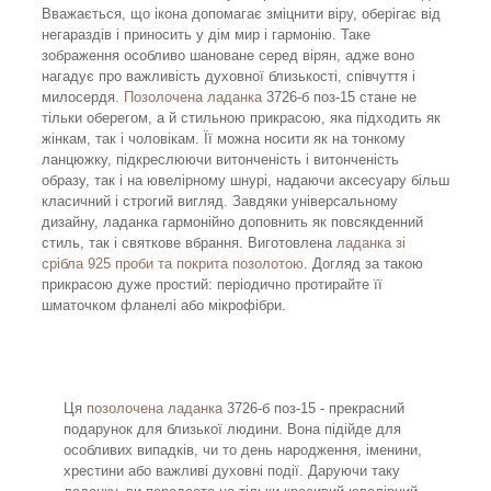
Вважається, що ікона допомагає зміцнити віру, оберігає від
негараздів і приносить у дім мир і гармонію. Таке
зображення особливо шановане серед вірян, адже воно
нагадує про важливість духовної близькості, співчуття і
милосердя.
Позолочена ладанка
3726-б поз-15 стане не
тільки оберегом, а й стильною прикрасою, яка підходить як
жінкам, так і чоловікам. Її можна носити як на тонкому
ланцюжку, підкреслюючи витонченість і витонченість
образу, так і на ювелірному шнурі, надаючи аксесуару більш
класичний і строгий вигляд. Завдяки універсальному
дизайну, ладанка гармонійно доповнить як повсякденний
стиль, так і святкове вбрання. Виготовлена
ладанка зі
срібла 925 проби та покрита позолотою
. Догляд за такою
прикрасою дуже простий: періодично протирайте її
шматочком фланелі або мікрофібри.
Ця
позолочена ладанка
3726-б поз-15 - прекрасний
подарунок для близької людини. Вона підійде для
особливих випадків, чи то день народження, іменини,
хрестини або важливі духовні події. Даруючи таку