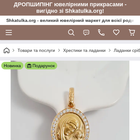
ДРОПШИПІНГ ювелірними прикрасами -
вигідно зі Shkatulka.org!
Shkatulka.org - великий ювелірний маркет для всієї родини
Товари та послуги
Хрестики та ладанки
Ладанки сріб
Новинка
Подарунок