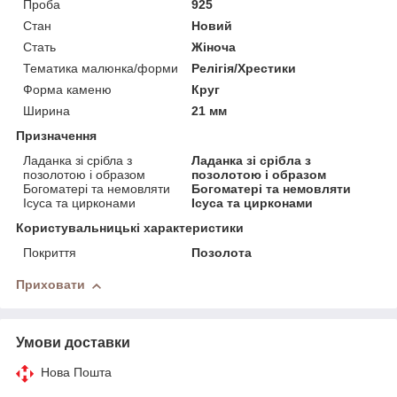
Проба
925
Стан
Новий
Стать
Жіноча
Тематика малюнка/форми
Релігія/Хрестики
Форма каменю
Круг
Ширина
21 мм
Призначення
Ладанка зі срібла з
Ладанка зі срібла з
позолотою і образом
позолотою і образом
Богоматері та немовляти
Богоматері та немовляти
Ісуса та цирконами
Ісуса та цирконами
Користувальницькі характеристики
Покриття
Позолота
Приховати
Умови доставки
Нова Пошта