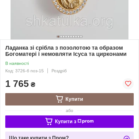
Ладанка зі срібла з позолотою та образом
Богоматері і немовляти Ісуса та цирконами
В наявності
Код: 3726-б поз-15
Роздріб
1 765
₴
Купити
або
Купити з
Що таке купити з Пром?