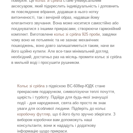
поверхні. Це
кольє зі срібла
стане універсальним
аксесуаром, який підкреслить індивідуальність і доповнить
як повсякденне вбрання, додавши в нього нотку
витонченості, так і вечірній образ, надавши йому
елегантного звучання. Вона може носитися самостійно або
поєднуватися з іншими прикрасами, створюючи гармонійний
комплект. Виготовлене
кольє зі срібла 925 проби
, завдяки
чому воно не потьмяніє та не зазнає механічних
пошкоджень, воно довго залишатиметься таким, наче ви
його щойно купили. Але все-таки мінімальний догляд
необхідний, достатньо раз на місяць промити кольє зі срібла
в мильній воді і просушити рушником.
Кольє зі срібла
з підвіскою ВС-608ер-ЮДК стане
прекрасним подарунком, символізуючи теплі почуття,
щирість і турботу. Підійде для будь-якої значущої
події - дня народження, свята або просто як знак
уваги для особливої людини. Підберіть до кольє
коробочку футляр,
що б його було зручно зберігати. З
вибором коробочки вам допоможуть наші
консультанти, вони ж нададуть і додаткову
інформацію щодо прикраси.