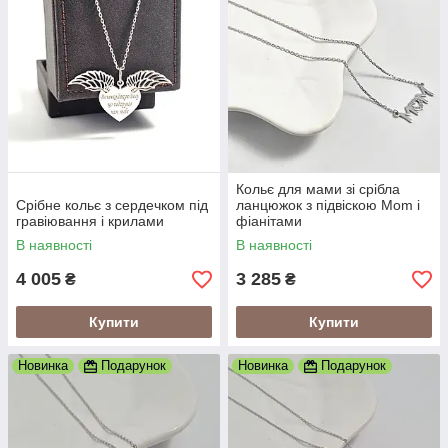
Кольє для мами зі срібла
Срібне кольє з сердечком під
ланцюжок з підвіскою Mom і
гравіювання і крилами
фіанітами
В наявності
В наявності
4 005
3 285
₴
₴
Купити
Купити
Новинка
Подарунок
Новинка
Подарунок