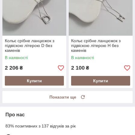
Кольє срібне ланцюжок з
Кольє срібне ланцюжок з
підвіскою літерою D без
підвіскою літерою Н без
каменів
каменів
В наявності
В наявності
2 206
2 100
₴
₴
Купити
Купити
Показати ще
Про нас
83% позитивних з 137 відгуків за рік