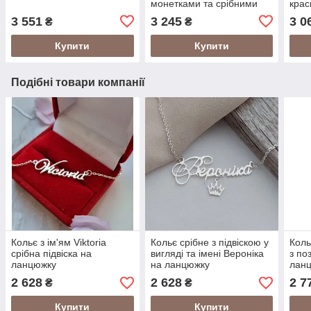
монетками та срібними
крас
намистинами
грав
3 551
3 245
3 0
₴
₴
Купити
Купити
Подібні товари компанії
Кольє з ім'ям Viktoria
Кольє срібне з підвіскою у
Коль
срібна підвіска на
вигляді та імені Вероніка
з по
ланцюжку
на ланцюжку
лан
2 628
2 628
2 7
₴
₴
Купити
Купити