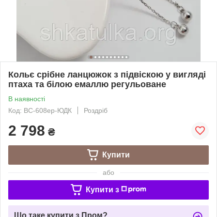
Кольє срібне ланцюжок з підвіскою у вигляді
птаха та білою емаллю регульоване
В наявності
Код: ВС-608ер-ЮДК
Роздріб
2 798
₴
Купити
або
Купити з
Що таке купити з Пром?