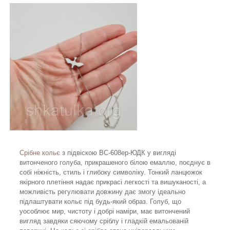
Срібне кольє
з підвіскою ВС-608ер-ЮДК у вигляді
витонченого голуба, прикрашеного білою емаллю, поєднує в
собі ніжність, стиль і глибоку символіку. Тонкий ланцюжок
якірного плетіння надає прикрасі легкості та вишуканості, а
можливість регулювати довжину дає змогу ідеально
підлаштувати кольє під будь-який образ. Голуб, що
уособлює мир, чистоту і добрі наміри, має витончений
вигляд завдяки сяючому сріблу і гладкій емальованій