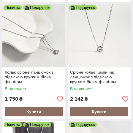
Новинка
Подарунок
Подарунок
Кольє срібне ланцюжок з
Срібне кольє Камінчик
підвіскою круглим білим
ланцюжок з підвіскою
фіанітом
круглим білим фіанітом
В наявності
В наявності
1 750
2 142
₴
₴
Купити
Купити
Новинка
Подарунок
Подарунок