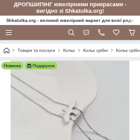
ДРОПШИПІНГ ювелірними прикрасами -
вигідно зі Shkatulka.org!
Shkatulka.org - великий ювелірний маркет для всієї родини
Товари та послуги
Кольє
Кольє срібні
Кольє срібн
Новинка
Подарунок