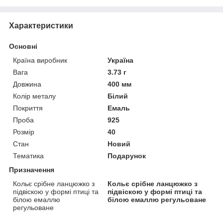
Характеристики
Основні
Країна виробник
Україна
Вага
3.73 г
Довжина
400 мм
Колір металу
Білий
Покриття
Емаль
Проба
925
Розмір
40
Стан
Новий
Тематика
Подарунок
Призначення
Кольє срібне ланцюжко з
Кольє срібне ланцюжко з
підвіскою у формі птиці та
підвіскою у формі птиці та
білою емаллю
білою емаллю регульоване
регульоване