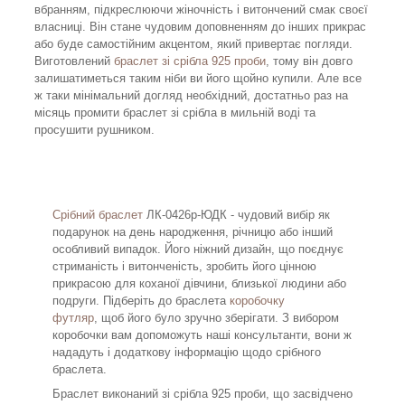
вбранням, підкреслюючи жіночність і витончений смак своєї
власниці. Він стане чудовим доповненням до інших прикрас
або буде самостійним акцентом, який привертає погляди.
Виготовлений
браслет зі срібла 925 проби
, тому він довго
залишатиметься таким ніби ви його щойно купили. Але все
ж таки мінімальний догляд необхідний, достатньо раз на
місяць промити браслет зі срібла в мильній воді та
просушити рушником.
Срібний браслет
ЛК-0426р-ЮДК - чудовий вибір як
подарунок на день народження, річницю або інший
особливий випадок. Його ніжний дизайн, що поєднує
стриманість і витонченість, зробить його цінною
прикрасою для коханої дівчини, близької людини або
подруги. Підберіть до браслета
коробочку
футляр
, щоб його було зручно зберігати. З вибором
коробочки вам допоможуть наші консультанти, вони ж
нададуть і додаткову інформацію щодо срібного
браслета.
Браслет виконаний зі срібла 925 проби, що засвідчено