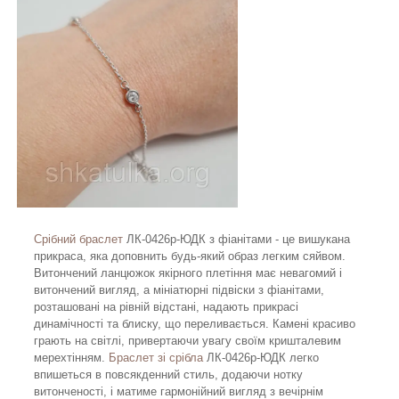
Срібний браслет
ЛК-0426р-ЮДК з фіанітами - це вишукана
прикраса, яка доповнить будь-який образ легким сяйвом.
Витончений ланцюжок якірного плетіння має невагомий і
витончений вигляд, а мініатюрні підвіски з фіанітами,
розташовані на рівній відстані, надають прикрасі
динамічності та блиску, що переливається. Камені красиво
грають на світлі, привертаючи увагу своїм кришталевим
мерехтінням.
Браслет зі срібла
ЛК-0426р-ЮДК легко
впишеться в повсякденний стиль, додаючи нотку
витонченості, і матиме гармонійний вигляд з вечірнім