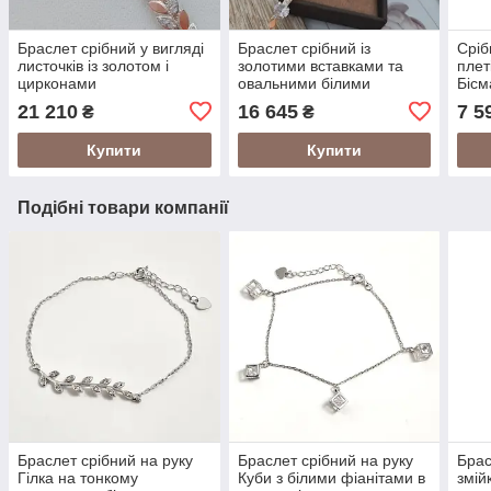
Браслет срібний у вигляді
Браслет срібний із
Сріб
листочків із золотом і
золотими вставками та
плет
цирконами
овальними білими
Бісм
цирконами
см
21 210
16 645
7 5
₴
₴
Купити
Купити
Подібні товари компанії
Браслет срібний на руку
Браслет срібний на руку
Брас
Гілка на тонкому
Куби з білими фіанітами в
змій