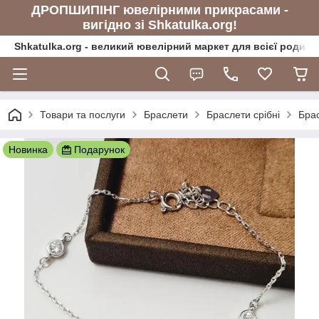
ДРОПШИПІНГ ювелірними прикрасами -
вигідно зі Shkatulka.org!
Shkatulka.org - великий ювелірний маркет для всієї родини
Товари та послуги
Браслети
Браслети срібні
Брас
Новинка
Подарунок