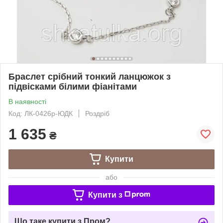
Браслет срібний тонкий ланцюжок з
підвісками білими фіанітами
В наявності
Код: ЛК-0426р-ЮДК
Роздріб
1 635
₴
Купити
або
Купити з
Що таке купити з Пром?