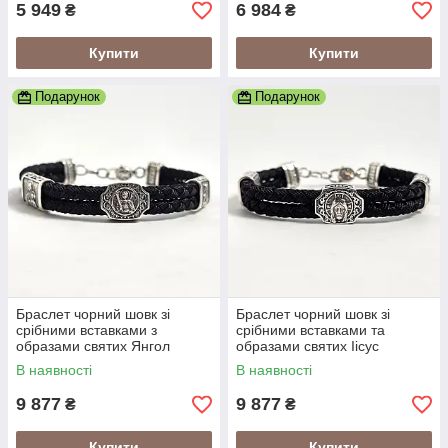
5 949
6 984
₴
₴
Купити
Купити
Подарунок
Подарунок
Браслет чорний шовк зі
Браслет чорний шовк зі
срібними вставками з
срібними вставками та
образами святих Янгол
образами святих Іісус
Охоронець
Христос
В наявності
В наявності
9 877
9 877
₴
₴
Купити
Купити