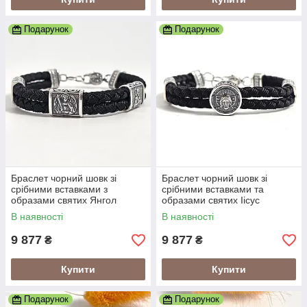
Подарунок
Подарунок
Браслет чорний шовк зі
Браслет чорний шовк зі
срібними вставками з
срібними вставками та
образами святих Янгол
образами святих Іісус
Охоронець
Христос
В наявності
В наявності
9 877
9 877
₴
₴
Купити
Купити
Подарунок
Подарунок