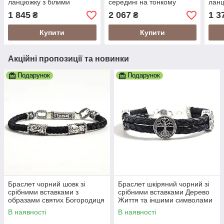
ланцюжку з білими
середині на тонкому
ланц
фіанітами
ланцюжку
фіан
1 845
2 067
1 3
₴
₴
Купити
Купити
Акційні пропозиції та новинки
Подарунок
Подарунок
Браслет чорний шовк зі
Браслет шкіряний чорний зі
срібними вставками з
срібними вставками Дерево
образами святих Богородиця
Життя та іншими символами
та Спаситель
В наявності
В наявності