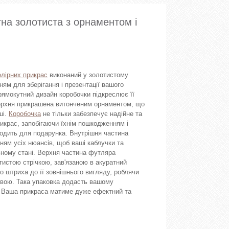
на золотиста з орнаментом і
лірних прикрас
виконаний у золотистому
ням для зберігання і презентації вашого
рямокутний дизайн коробочки підкреслює її
оверхня прикрашена витонченим орнаментом, що
ші.
Коробочка
не тільки забезпечує надійне та
икрас, запобігаючи їхнім пошкодженням і
ходить для подарунка. Внутрішня частина
ням усіх нюансів, щоб ваші каблучки та
ному стані. Верхня частина футляра
истою стрічкою, зав'язаною в акуратний
о штриха до її зовнішнього вигляду, роблячи
вою. Така упаковка додасть вашому
. Ваша прикраса матиме дуже ефектний та