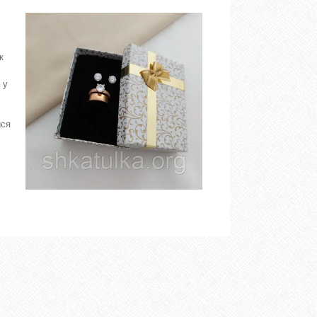
к
 у
ися