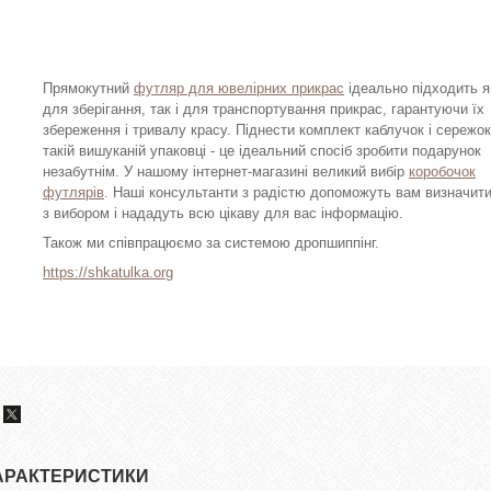
Прямокутний
футляр для ювелірних прикрас
ідеально підходить я
для зберігання, так і для транспортування прикрас, гарантуючи їх
збереження і тривалу красу. Піднести комплект каблучок і сережок
такій вишуканій упаковці - це ідеальний спосіб зробити подарунок
незабутнім. У нашому інтернет-магазині великий вибір
коробочок
футлярів
. Наші консультанти з радістю допоможуть вам визначит
з вибором і нададуть всю цікаву для вас інформацію.
Також ми співпрацюємо за системою дропшиппінг.
https://shkatulka.org
АРАКТЕРИСТИКИ