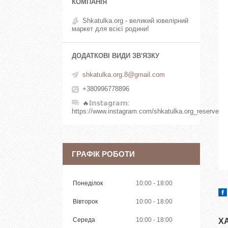
Shkatulka.org - великий ювелірний
маркет для всієї родини!
shkatulka.org.8@gmail.com
+380996778896
🔥𝕀𝕟𝕤𝕥𝕒𝕘𝕣𝕒𝕞
https://www.instagram.com/shkatulka.org_reserve
ГРАФІК РОБОТИ
Понеділок
10:00
18:00
Вівторок
10:00
18:00
Середа
10:00
18:00
Х