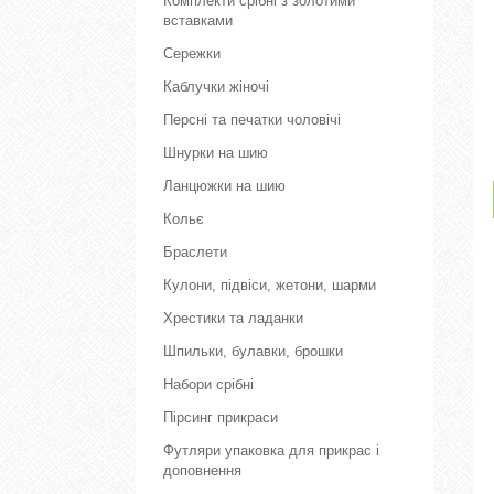
Комплекти срібні з золотими
вставками
Сережки
Каблучки жіночі
Персні та печатки чоловічі
Шнурки на шию
Ланцюжки на шию
Кольє
Браслети
Кулони, підвіси, жетони, шарми
Хрестики та ладанки
Шпильки, булавки, брошки
Набори срібні
Пірсинг прикраси
Футляри упаковка для прикрас і
доповнення