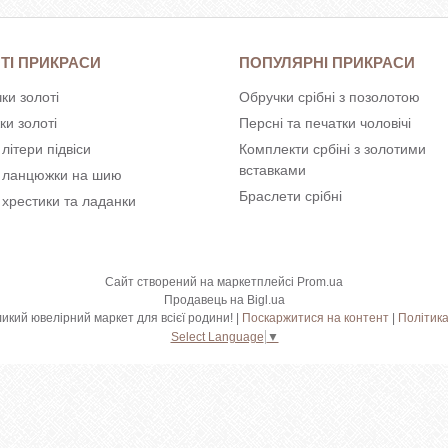
ТІ ПРИКРАСИ
ПОПУЛЯРНІ ПРИКРАСИ
ки золоті
Обручки срібні з позолотою
ки золоті
Персні та печатки чоловічі
 літери підвіси
Комплекти србіні з золотими
вставками
і ланцюжки на шию
Браслети срібні
 хрестики та ладанки
Сайт створений на маркетплейсі
Prom.ua
Продавець на Bigl.ua
Shkatulka.org - великий ювелірний маркет для всієї родини! |
Поскаржитися на контент
|
Політика
Select Language
▼