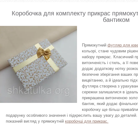
Коробочка для комплекту прикрас прямокут
бантиком
Прямокутний
футляр для юве
кольорі, стане чудовим рішен
набору прикрас. Класичний п
витонченість і стиль, а її п
додає додаткову нотку розко
безпечне зберігання ваших пр
вицвітанню, а й ідеально під
футляра створена з урахуван
сережки залишалися в ідеаль
прикрашена витонченою золот
бантик, який додає фінальног
коробочку ще більш привабли
подарунку особливого значення і підкреслить вашу увагу до деталей
показний вигляд у прямокутній
коробочці для прикрас.