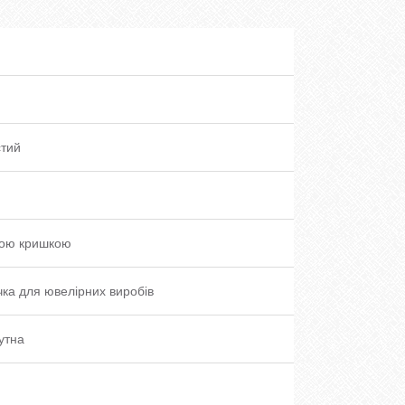
стий
ною кришкою
ка для ювелірних виробів
утна