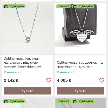
Подарунок
Новинка
Подарунок
Срібне кольє Камінчик
ланцюжок з підвіскою
Срібне кольє з сердечком під
круглим білим фіанітом
гравіювання і крилами
В наявності
В наявності
2 142
4 005
₴
₴
Купити
Купити
Подарунок
Новинка
Подарунок