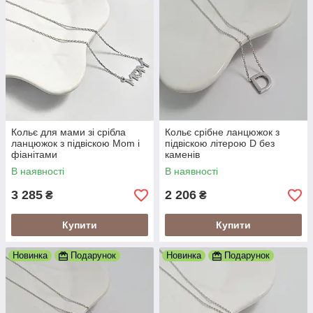
Кольє для мами зі срібла
Кольє срібне ланцюжок з
ланцюжок з підвіскою Mom і
підвіскою літерою D без
фіанітами
каменів
В наявності
В наявності
3 285
2 206
₴
₴
Купити
Купити
Новинка
Подарунок
Новинка
Подарунок