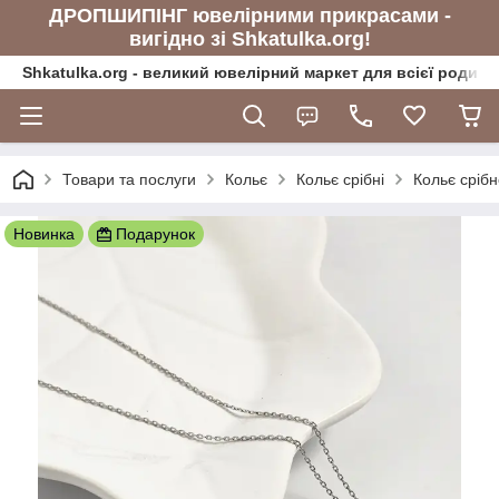
ДРОПШИПІНГ ювелірними прикрасами -
вигідно зі Shkatulka.org!
Shkatulka.org - великий ювелірний маркет для всієї родини
Товари та послуги
Кольє
Кольє срібні
Кольє срібн
Новинка
Подарунок