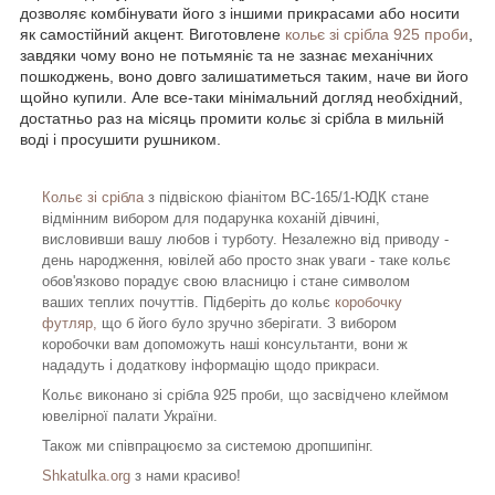
дозволяє комбінувати його з іншими прикрасами або носити
як самостійний акцент. Виготовлене
кольє зі срібла 925 проби
,
завдяки чому воно не потьмяніє та не зазнає механічних
пошкоджень, воно довго залишатиметься таким, наче ви його
щойно купили. Але все-таки мінімальний догляд необхідний,
достатньо раз на місяць промити кольє зі срібла в мильній
воді і просушити рушником.
Кольє зі срібла
з підвіскою фіанітом ВС-165/1-ЮДК стане
відмінним вибором для подарунка коханій дівчині,
висловивши вашу любов і турботу. Незалежно від приводу -
день народження, ювілей або просто знак уваги - таке кольє
обов'язково порадує свою власницю і стане символом
ваших теплих почуттів. Підберіть до кольє
коробочку
футляр,
що б його було зручно зберігати. З вибором
коробочки вам допоможуть наші консультанти, вони ж
нададуть і додаткову інформацію щодо прикраси.
Кольє виконано зі срібла 925 проби, що засвідчено клеймом
ювелірної палати України.
Також ми співпрацюємо за системою дропшипінг.
Shkatulka.org
з нами красиво!