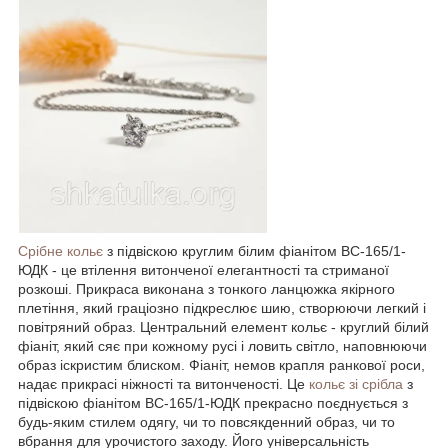
Срібне кольє
з підвіскою круглим білим фіанітом ВС-165/1-
ЮДК - це втілення витонченої елегантності та стриманої
розкоші. Прикраса виконана з тонкого ланцюжка якірного
плетіння, який граціозно підкреслює шию, створюючи легкий і
повітряний образ. Центральний елемент кольє - круглий білий
фіаніт, який сяє при кожному русі і ловить світло, наповнюючи
образ іскристим блиском. Фіаніт, немов крапля ранкової роси,
надає прикрасі ніжності та витонченості. Це
кольє зі срібла
з
підвіскою фіанітом ВС-165/1-ЮДК прекрасно поєднується з
будь-яким стилем одягу, чи то повсякденний образ, чи то
вбрання для урочистого заходу. Його універсальність