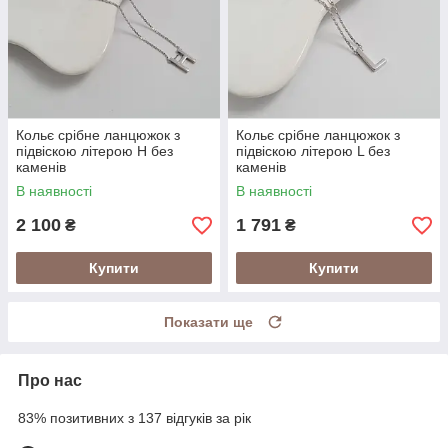
Кольє срібне ланцюжок з
Кольє срібне ланцюжок з
підвіскою літерою Н без
підвіскою літерою L без
каменів
каменів
В наявності
В наявності
2 100
1 791
₴
₴
Купити
Купити
Показати ще
Про нас
83% позитивних з 137 відгуків за рік