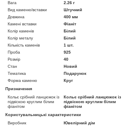
Вага
2.26 г
Вид каменю/вставки
Штучний
Довжина
400 мм
Камені вставки
Фіаніт
Колір каменів
Білий
Колір металу
Білий
Кількість каменів
1 шт.
Проба
925
Розмір
40
Стан
Новий
Тематика
Подарунок
Форма каменю
Круг
Призначення
Кольє срібний ланцюжок із
Кольє срібний ланцюжок із
підвіскою круглим білим
підвіскою круглим білим
фіанітом
фіанітом
Користувальницькі характеристики
Виробник
Ювелірний дім