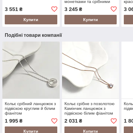
монетками та срібними
крас
намистинами
грав
3 551
3 245
3 0
₴
₴
Купити
Купити
Подібні товари компанії
Кольє срібний ланцюжок з
Кольє срібне з позолотою
Коль
підвіскою круглим й білим
Камінчик ланцюжок з
підв
фіанітом
підвіскою білим фіанітом
1 995
2 031
1 8
₴
₴
Купити
Купити