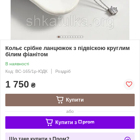
Кольє срібне ланцюжок з підвіскою круглим
білим фіанітом
В наявності
Код: ВС-165/1р-ЮДК
Роздріб
1 750
₴
Купити
або
Купити з
Що таке купити з Пром?