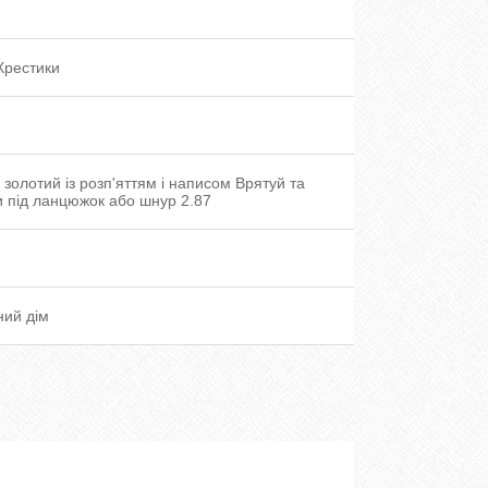
/Хрестики
 золотий із розп'яттям і написом Врятуй та
 під ланцюжок або шнур 2.87
ний дім