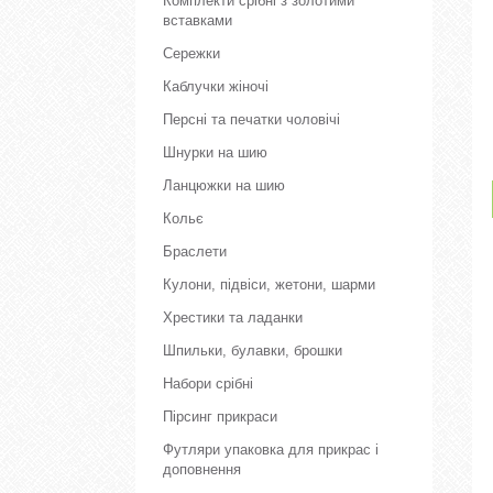
Комплекти срібні з золотими
вставками
Сережки
Каблучки жіночі
Персні та печатки чоловічі
Шнурки на шию
Ланцюжки на шию
Кольє
Браслети
Кулони, підвіси, жетони, шарми
Хрестики та ладанки
Шпильки, булавки, брошки
Набори срібні
Пірсинг прикраси
Футляри упаковка для прикрас і
доповнення