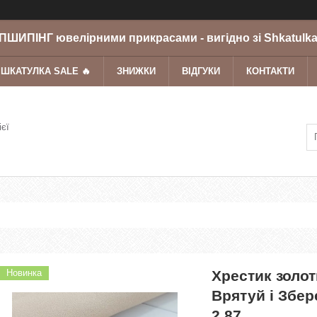
ШИПІНГ ювелірними прикрасами - вигідно зі Shkatulka
 ШКАТУЛКА SALE 🔥
ЗНИЖКИ
ВІДГУКИ
КОНТАКТИ
ієї
Новинка
Хрестик золот
Врятуй і Збе
2.87