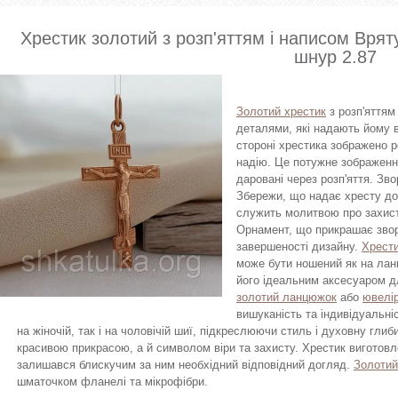
Хрестик золотий з розп'яттям і написом Врят
шнур 2.87
Золотий хрестик
з розп'яттям
деталями, які надають йому в
стороні хрестика зображено ро
надію. Це потужне зображення
даровані через розп'яття. Зв
Збережи, що надає хресту до
служить молитвою про захист
Орнамент, що прикрашає зворо
завершеності дизайну.
Хрести
може бути ношений як на ланц
його ідеальним аксесуаром д
золотий ланцюжок
або
ювелі
вишуканість та індивідуальні
на жіночій, так і на чоловічій шиї, підкреслюючи стиль і духовну глиб
красивою прикрасою, а й символом віри та захисту. Хрестик виготовле
залишався блискучим за ним необхідний відповідний догляд.
Золотий
шматочком фланелі та мікрофібри.