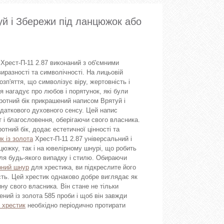
уй і Збережи під ланцюжок або
 Хрест-П-11 2.87 виконаний з об'ємними
иразності та символічності. На лицьовій
зп'яття, що символізує віру, жертовність і
 нагадує про любов і порятунок, які були
оротний бік прикрашений написом Врятуй і
даткового духовного сенсу. Цей напис
 і благословення, оберігаючи свого власника.
тний бік, додає естетичної цінності та
к із золота
Хрест-П-11 2.87 універсальний і
южку, так і на ювелірному шнурі, що робить
ля будь-якого випадку і стилю. Обираючи
рний шнур
для хрестика, ви підкреслите його
сть. Цей хрестик однаково добре виглядає як
ину свого власника. Він стане не тільки
ний із золота 585 проби і щоб він завжди
 хрестик
необхідно періодично протирати