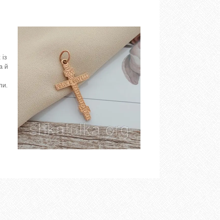
 із
а й
ли.