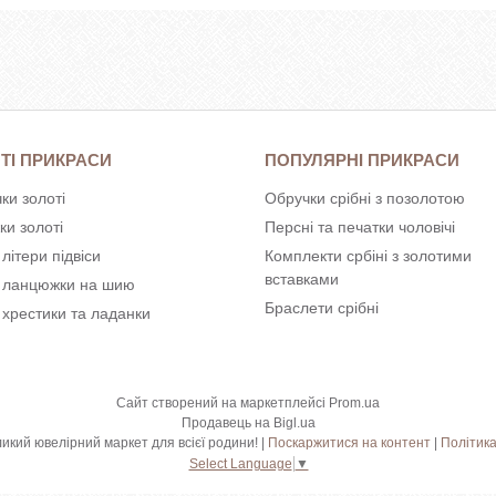
ТІ ПРИКРАСИ
ПОПУЛЯРНІ ПРИКРАСИ
ки золоті
Обручки срібні з позолотою
ки золоті
Персні та печатки чоловічі
 літери підвіси
Комплекти србіні з золотими
вставками
і ланцюжки на шию
Браслети срібні
 хрестики та ладанки
Сайт створений на маркетплейсі
Prom.ua
Продавець на Bigl.ua
Shkatulka.org - великий ювелірний маркет для всієї родини! |
Поскаржитися на контент
|
Політика
Select Language
▼