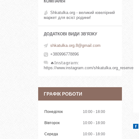
Shkatulka.org - великий ювелірний
маркет для всієї родини!
shkatulka.org.8@gmail.com
+380996778896
🔥𝕀𝕟𝕤𝕥𝕒𝕘𝕣𝕒𝕞
https://www.instagram.com/shkatulka.org_reserve
ГРАФІК РОБОТИ
Понеділок
10:00
18:00
Вівторок
10:00
18:00
Середа
10:00
18:00