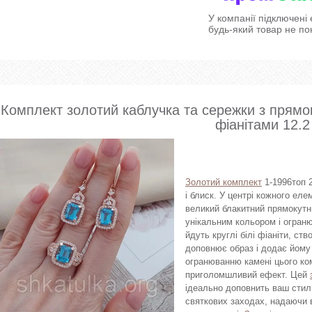
У компанії підключені
будь-який товар не по
Комплект золотий каблучка та сережки з прям
фіанітами 12.2
Золотий комплект
1-1996топ 2
і блиск. У центрі кожного ел
великий блакитний прямокутн
унікальним кольором і ограню
йдуть круглі білі фіаніти, с
доповнює образ і додає йому
огранюванню камені цього ко
приголомшливий ефект. Цей
ідеально доповнить ваш стиль
святкових заходах, надаючи 