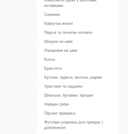
Комплекти срібні з золотими
вставками
Сережки
Каблучки жіночі
Персні та печатки чоловічі
Шнурки на шию
Ланцюжки на шию
Кольє
Браслети
Кулони, підвіси, жетони, шарми
Хрестики та ладанки
Шпильки, булавки, брошки
Набори срібні
Пірсинг прикраси
Футляри упаковка для прикрас і
доповнення