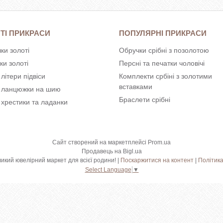
ТІ ПРИКРАСИ
ПОПУЛЯРНІ ПРИКРАСИ
ки золоті
Обручки срібні з позолотою
ки золоті
Персні та печатки чоловічі
 літери підвіси
Комплекти србіні з золотими
вставками
і ланцюжки на шию
Браслети срібні
 хрестики та ладанки
Сайт створений на маркетплейсі
Prom.ua
Продавець на Bigl.ua
Shkatulka.org - великий ювелірний маркет для всієї родини! |
Поскаржитися на контент
|
Політика
Select Language
▼