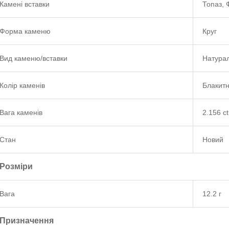
Камені вставки
Топаз, 
Форма каменю
Круг
Вид каменю/вставки
Натура
Колір каменів
Блакитн
Вага каменів
2.156 ct
Стан
Новий
Розміри
Вага
12.2 г
Призначення