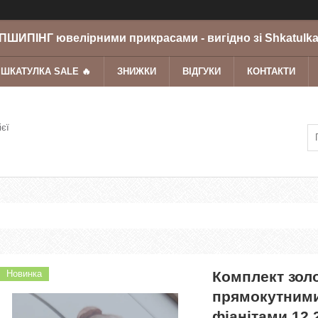
ШИПІНГ ювелірними прикрасами - вигідно зі Shkatulka
 ШКАТУЛКА SALE 🔥
ЗНИЖКИ
ВІДГУКИ
КОНТАКТИ
ієї
Новинка
Комплект золо
прямокутними
фіанітами 12.