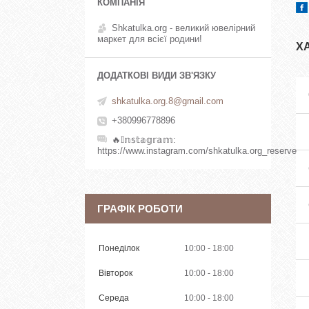
Shkatulka.org - великий ювелірний
маркет для всієї родини!
Х
shkatulka.org.8@gmail.com
+380996778896
🔥𝕀𝕟𝕤𝕥𝕒𝕘𝕣𝕒𝕞
https://www.instagram.com/shkatulka.org_reserve
ГРАФІК РОБОТИ
Понеділок
10:00
18:00
Вівторок
10:00
18:00
Середа
10:00
18:00