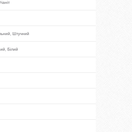
Фіаніт
льний, Штучний
ий, Білий