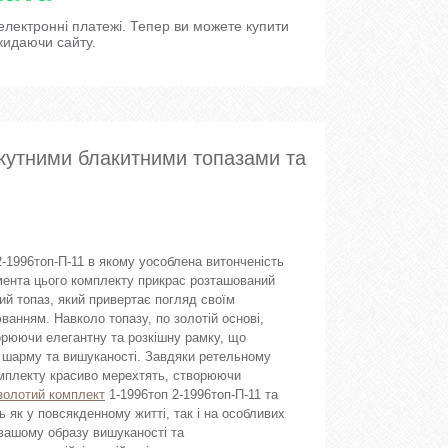
 електронні платежі. Тепер ви можете купити
кидаючи сайту.
окутними блакитними топазами та
-1996топ-П-11 в якому уособлена витонченість
емента цього комплекту прикрас розташований
ий топаз, який привертає погляд своїм
ванням. Навколо топазу, по золотій основі,
творюючи елегантну та розкішну рамку, що
 шарму та вишуканості. Завдяки ретельному
мплекту красиво мерехтять, створюючи
золотий комплект
1-1996топ 2-1996топ-П-11 та
 як у повсякденному житті, так і на особливих
вашому образу вишуканості та