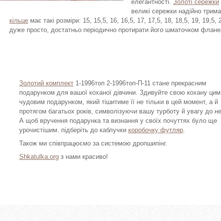
елегантності.
Золоті сережки
великі сережки надійно трима
кільце
має такі розміри: 15, 15,5, 16, 16,5, 17, 17,5, 18, 18,5, 19, 19,5,
дуже просто, достатньо періодично протирати його шматочком фланел
Золотий комплект
1-1996топ 2-1996топ-П-11 стане прекрасним
подарунком для вашої коханої дівчини. Здивуйте свою кохану цим
чудовим подарунком, який тішитиме її не тільки в цей момент, а й
протягом багатьох років, символізуючи вашу турботу й увагу до не
А щоб вручення подарунка та визнання у своїх почуттях було ще
урочистішим. підберіть до каблучки
коробочку футляр
.
Також ми співпрацюємо за системою дропшипінг.
Shkatulka.org
з нами красиво!