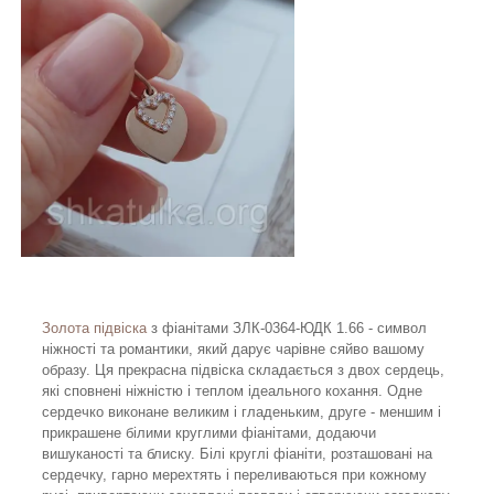
Золота підвіска
з фіанітами ЗЛК-0364-ЮДК 1.66 - символ
ніжності та романтики, який дарує чарівне сяйво вашому
образу. Ця прекрасна підвіска складається з двох сердець,
які сповнені ніжністю і теплом ідеального кохання. Одне
сердечко виконане великим і гладеньким, друге - меншим і
прикрашене білими круглими фіанітами, додаючи
вишуканості та блиску. Білі круглі фіаніти, розташовані на
сердечку, гарно мерехтять і переливаються при кожному