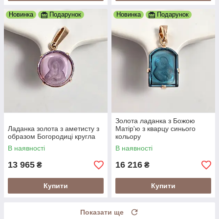
Новинка
Подарунок
Новинка
Подарунок
Золота ладанка з Божою
Ладанка золота з аметисту з
Матір'ю з кварцу синього
образом Богородиці кругла
кольору
В наявності
В наявності
13 965
16 216
₴
₴
Купити
Купити
Показати ще