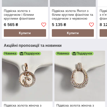
Підвіска золота з
Підвіска золота Янгол з
Підв
сердечком і білими
білим круглим фіанітом та
з п'
круглими фіанітами
сердечком з червоною
фіан
емаллю
6 565
5 135
8 1
₴
₴
Купити
Купити
Акційні пропозиції та новинки
Новинка
Подарунок
Новинка
Подарунок
Підвіска золота жіноча з
Підвіска золота жіноча з