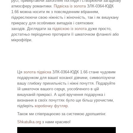
русі, привертаючи захоплені погляди і створюючи загадкову
атмосферу романтики.
Підвіска із золота
ЗЛК-0364-ЮДК
1.66 можна носити як з повсякденним вбранням,
підкреслюючи свою ніжність і жіночність, так і як вишукану
прикрасу для особливих випадків і святкових
заходів. Доглядати за
підвіскою із золота
дуже просто,
достатньо періодично протирати її шматочком фланелі або
мікрофібри.
Ця
золота підвіска
ЗЛК-0364-ЮДК 1.66 стане чудовим
подарунком для вашої коханої дівчини, символізуючи
вашу глибоку прихильність і ніжні почуття. Подаруйте
їй шматочок вашого серця, уособленого в цій
вишуканій прикрасі. А щоб вручення подарунка і
визнання в своїх почуттях було ще більш урочистим,
підберіть
коробочку футляр
.
Також ми співпрацюємо за системою дропшипінг.
Shkatulka.org
з нами красиво!