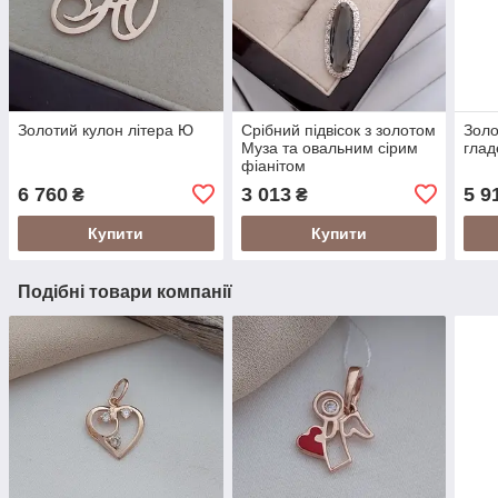
Золотий кулон літера Ю
Срібний підвісок з золотом
Золо
Муза та овальним сірим
глад
фіанітом
6 760
3 013
5 9
₴
₴
Купити
Купити
Подібні товари компанії