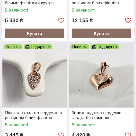
білими фіанітами кругла
розсипом білих фіанітів
В наявності
В наявності
5 330
12 155
₴
₴
Купити
Купити
Новинка
Подарунок
Новинка
Подарунок
Підвіска із золота сердечко з
Золота підвіска сердечко
розсипом білих фіанітів
гладка без каменів
В наявності
В наявності
3 445
4 420
₴
₴