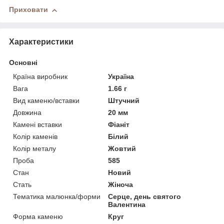
Приховати
Характеристики
Основні
Країна виробник
Україна
Вага
1.66 г
Вид каменю/вставки
Штучний
Довжина
20 мм
Камені вставки
Фіаніт
Колір каменів
Білий
Колір металу
Жовтий
Проба
585
Стан
Новий
Стать
Жіноча
Тематика малюнка/форми
Серце, день святого
Валентина
Форма каменю
Круг