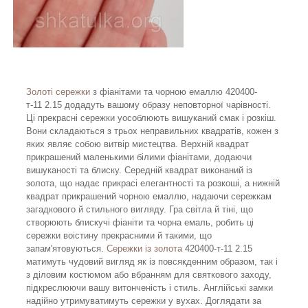
Золоті сережки
з фіанітами та чорною емаллю 420400-
т-11 2.15 додадуть вашому образу неповторної чарівності.
Ці прекрасні сережки уособлюють вишуканий смак і розкіш.
Вони складаються з трьох неправильних квадратів, кожен з
яких являє собою витвір мистецтва. Верхній квадрат
прикрашений маленькими білими фіанітами, додаючи
вишуканості та блиску. Середній квадрат виконаний із
золота, що надає прикрасі елегантності та розкоші, а нижній
квадрат прикрашений чорною емаллю, надаючи сережкам
загадкового й стильного вигляду. Гра світла й тіні, що
створюють блискучі фіаніти та чорна емаль, робить ці
сережки воістину прекрасними й такими, що
запам'ятовуються.
Сережки із золота
420400-т-11 2.15
матимуть чудовий вигляд як із повсякденним образом, так і
з діловим костюмом або вбранням для святкового заходу,
підкреслюючи вашу витонченість і стиль. Англійські замки
надійно утримуватимуть сережки у вухах. Доглядати за