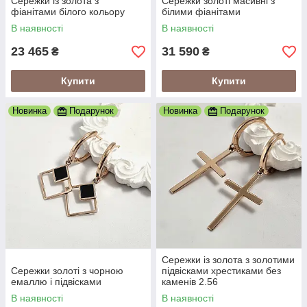
Сережки із золота з
Сережки золоті масивні з
фіанітами білого кольору
білими фіанітами
В наявності
В наявності
23 465
31 590
₴
₴
Купити
Купити
Новинка
Подарунок
Новинка
Подарунок
Сережки із золота з золотими
Сережки золоті з чорною
підвісками хрестиками без
емаллю і підвісками
каменів 2.56
В наявності
В наявності