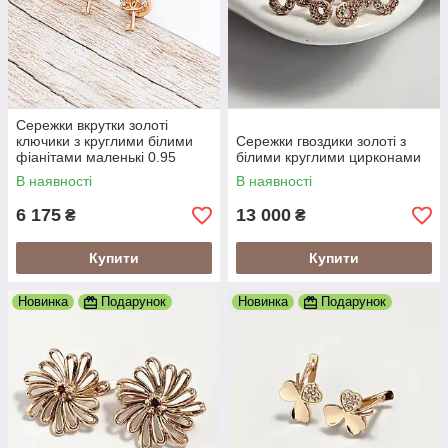
Сережки вкрутки золоті
ключики з круглими білими
Сережки гвоздики золоті з
фіанітами маленькі 0.95
білими круглими цирконами
В наявності
В наявності
6 175
13 000
₴
₴
Купити
Купити
Новинка
Подарунок
Новинка
Подарунок