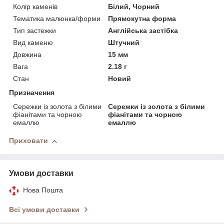
Колір каменів
Білий, Чорний
Тематика малюнка/форми
Прямокутна форма
Тип застежки
Англійська застібка
Вид каменю
Штучний
Довжина
15 мм
Вага
2.18 г
Стан
Новий
Призначення
Сережки із золота з білими
Сережки із золота з білими
фіанітами та чорною
фіанітами та чорною
емаллю
емаллю
Приховати
Умови доставки
Нова Пошта
Всі умови доставки