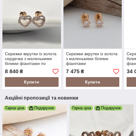
Сережки вкрутки із золота
Сережки вкрутки із золота
Сере
сердечка з маленькими
з маленькими білими
біли
білими фіанітами по
фіанітами
фіан
контуру
олек
8 840
7 475
34 
₴
₴
Купити
Купити
Акційні пропозиції та новинки
Гарна ціна
Подарунок
Гарна ціна
Подарунок