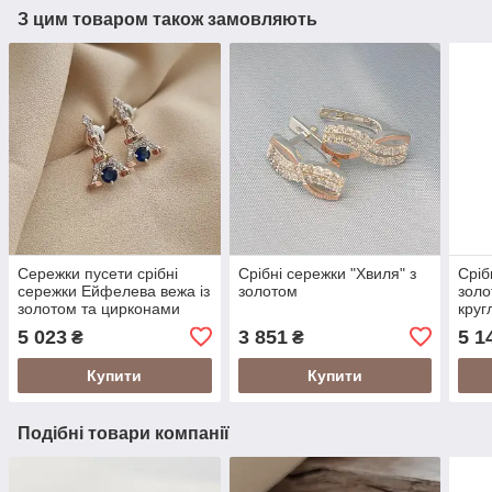
З цим товаром також замовляють
Сережки пусети срібні
Срібні сережки "Хвиля" з
Сріб
сережки Ейфелева вежа із
золотом
золо
золотом та цирконами
круг
5 023
3 851
5 1
₴
₴
Купити
Купити
Подібні товари компанії