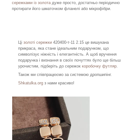
сережками із золота
дуже просто, достатньо періодично
протирати його шматочком фланелі або мікрофібри.
Ці
золоті сережки
420400-т-11 2.15 це вишукана
прикраса, яка стане ідеальним подарунком, що
символізує ніжність і елегантність. А щоб вручення
подарунка і визнання в своїх почуттях було ще більш
урочистим, підберіть до сережок
коробочку футляр
.
Також ми співпрацюємо за системою дропшипінг.
Shkatulka.org
з нами красиво!