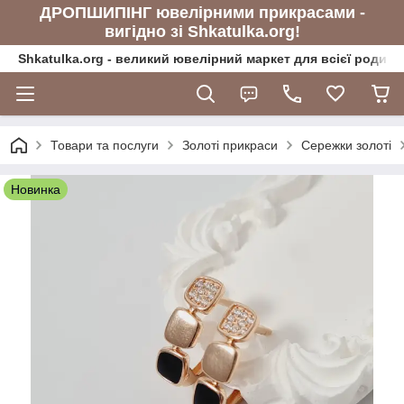
ДРОПШИПІНГ ювелірними прикрасами -
вигідно зі Shkatulka.org!
Shkatulka.org - великий ювелірний маркет для всієї родини
Товари та послуги
Золоті прикраси
Сережки золоті
Новинка