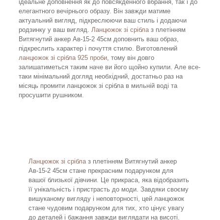
ідеальне доповнення як до повсякденного вбрання, так і до
елегантного вечірнього образу. Він завжди матиме
актуальний вигляд, підкреслюючи ваш стиль і додаючи
родзинку у ваш вигляд.
Ланцюжок зі срібла
з плетінням
Витягнутий анкер Ав-15-2 45см доповнить ваш образ,
підкреслить характер і почуття стилю. Виготовлений
ланцюжок зі срібла 925 проби
, тому він довго
залишатиметься таким наче ви його щойно купили. Але все-
таки мінімальний догляд необхідний, достатньо раз на
місяць промити ланцюжок зі срібла в мильній воді та
просушити рушником.
Ланцюжок зі срібла
з плетінням Витягнутий анкер
Ав-15-2 45см стане прекрасним подарунком для
вашої близької дівчини. Це прикраса, яка відобразить
її унікальність і пристрасть до моди. Завдяки своєму
вишуканому вигляду і неповторності, цей ланцюжок
стане чудовим подарунком для тих, хто цінує увагу
до деталей і бажання завжди виглядати на висоті.