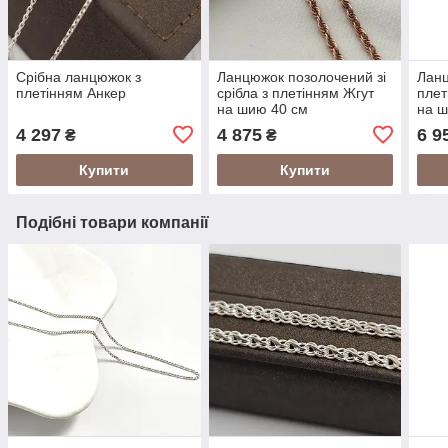
Срібна ланцюжок з
Ланцюжок позолочений зі
Ланц
плетінням Анкер
срібла з плетінням Жгут
плет
на шию 40 см
на ш
4 297
4 875
6 9
₴
₴
Купити
Купити
Подібні товари компанії