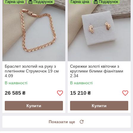
Гарна ціна
Подарунок
Гарна ціна
Подарунок
Браслет золотий на руку з
Сережки золоті квіточки з
плетінням Струмочок 19 см
круглими білими фіанітами
4.09
2.34
В наявності
В наявності
26 585
15 210
₴
₴
Купити
Купити
Показати ще