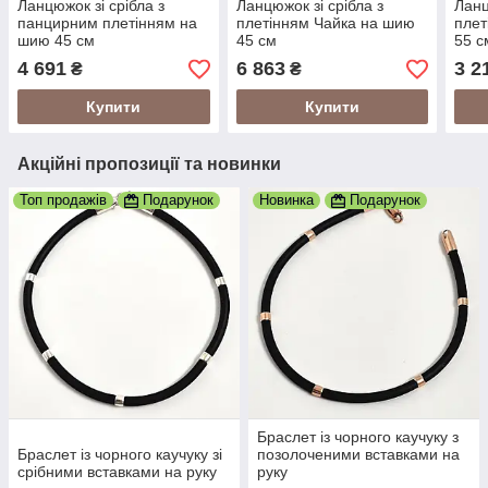
Ланцюжок зі срібла з
Ланцюжок зі срібла з
Ланц
панцирним плетінням на
плетінням Чайка на шию
плет
шию 45 см
45 см
55 с
4 691
6 863
3 2
₴
₴
Купити
Купити
Акційні пропозиції та новинки
Топ продажів
Подарунок
Новинка
Подарунок
Браслет із чорного каучуку з
Браслет із чорного каучуку зі
позолоченими вставками на
срібними вставками на руку
руку