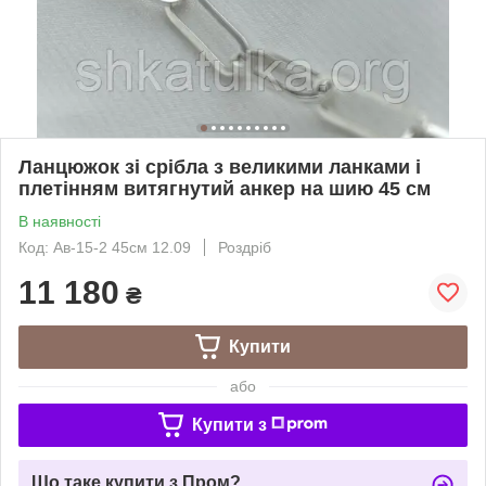
Ланцюжок зі срібла з великими ланками і
плетінням витягнутий анкер на шию 45 см
В наявності
Код: Ав-15-2 45см 12.09
Роздріб
11 180
₴
Купити
або
Купити з
Що таке купити з Пром?