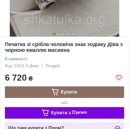
Печатка зі срібла чоловіча знак зодіаку Діва з
чорною емаллю масивна
В наявності
Код: 520/1-3 Дева
Роздріб
6 720
₴
Купити
або
Купити з
Що таке купити з Пром?