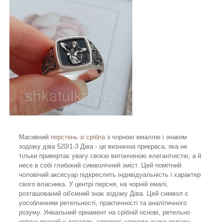
Масивний
перстень зі срібла
з чорною емаллю і знаком
зодіаку діва 520/1-3 Діва - це визначна прикраса, яка не
тільки привертає увагу своєю витонченою елегантністю, а й
несе в собі глибокий символічний зміст. Цей помітний
чоловічий аксесуар підкреслить індивідуальність і характер
свого власника. У центрі персня, на чорній емалі,
розташований об'ємний знак зодіаку Діва. Цей символ є
уособленням ретельності, практичності та аналітичного
розуму. Унікальний орнамент на срібній основі, ретельно
опрацьований у деталях, створює навколо знака зодіаку