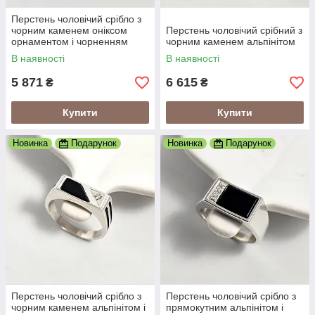
Перстень чоловічий срібло з
чорним каменем оніксом
Перстень чоловічий срібний з
орнаментом і чорненням
чорним каменем альпінітом
В наявності
В наявності
5 871
6 615
₴
₴
Купити
Купити
Новинка
Подарунок
Новинка
Подарунок
Перстень чоловічий срібло з
Перстень чоловічий срібло з
чорним каменем альпінітом і
прямокутним альпінітом і