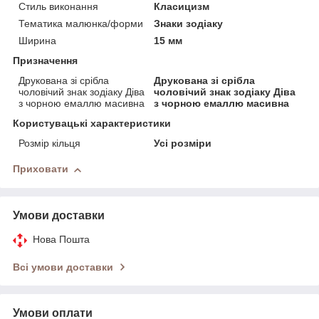
Стиль виконання
Класицизм
Тематика малюнка/форми
Знаки зодіаку
Ширина
15 мм
Призначення
Друкована зі срібла
Друкована зі срібла
чоловічий знак зодіаку Діва
чоловічий знак зодіаку Діва
з чорною емаллю масивна
з чорною емаллю масивна
Користувацькi характеристики
Розмір кільця
Усі розміри
Приховати
Умови доставки
Нова Пошта
Всі умови доставки
Умови оплати