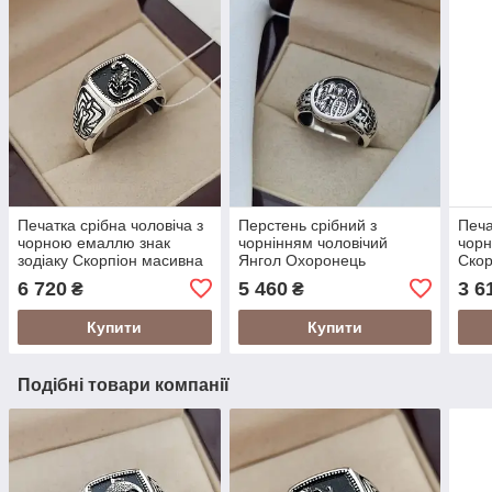
Печатка срібна чоловіча з
Перстень срібний з
Печа
чорною емаллю знак
чорнінням чоловічий
чорн
зодіаку Скорпіон масивна
Янгол Охоронець
Скор
6 720
5 460
3 6
₴
₴
Купити
Купити
Подібні товари компанії