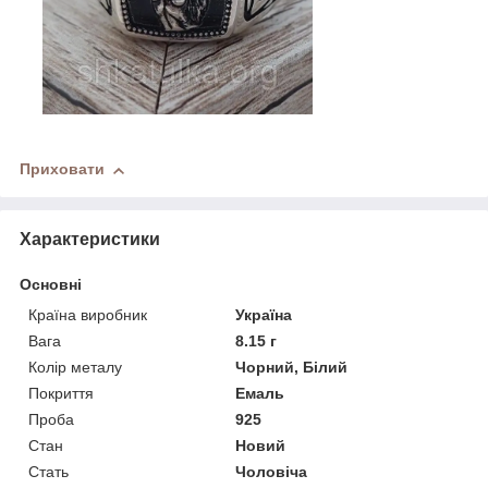
Приховати
Характеристики
Основні
Країна виробник
Україна
Вага
8.15 г
Колір металу
Чорний, Білий
Покриття
Емаль
Проба
925
Стан
Новий
Стать
Чоловіча