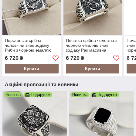
Перстень зі срібла
Печатка срібна чоловіча з
Печа
чоловічий знак зодіаку
чорною емаллю знак
знак
Риби з чорною емаллю
зодіаку Рак масивна
чорн
масивний
чоло
6 720
6 720
6 7
₴
₴
Купити
Купити
Акційні пропозиції та новинки
Новинка
Подарунок
Новинка
Подарунок