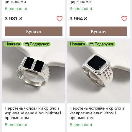
цирконами
цирконами
В наявності
В наявності
3 981
3 964
₴
₴
Купити
Купити
Новинка
Подарунок
Новинка
Подарунок
Перстень чоловічий срібло з
Перстень чоловічий срібло з
чорним каменем альпінітом і
квадратним альпінітом і
орнаментом
орнаментом
В наявності
В наявності