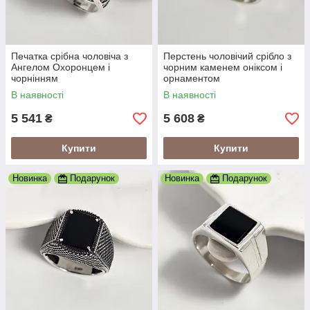
Печатка срібна чоловіча з
Перстень чоловічий срібло з
Ангелом Охоронцем і
чорним каменем оніксом і
чорнінням
орнаментом
В наявності
В наявності
5 541
5 608
₴
₴
Купити
Купити
Новинка
Подарунок
Новинка
Подарунок