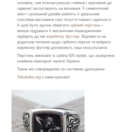
чоловіка, чия інтелектуальна глибина і прагнення до
гармонії заслуговують на визнання. Її символічний
зміст і розкішний дизайн роблять її ідеальним
способом висловити свої почуття поваги і вдячності.
А щоб було зручно зберігати
срібний перстень
і
менше піддавати її механічним пошкодженням
підберіть до неї
коробочку футляр
. Відповісти на
додаткові питання щодо срібного персня та вибрати
коробочку футляр допоможуть наші консультанти.
Перстень виконано зі срібла 925 проби, що засвідчено
клеймом ювелірної палати України.
Також ми співпрацюємо за системою дропшипінг.
Shkatulka.org
з нами красиво!