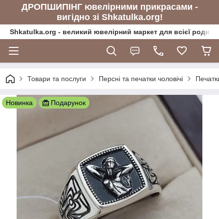
ДРОПШИПІНГ ювелірними прикрасами -
вигідно зі Shkatulka.org!
Shkatulka.org - великий ювелірний маркет для всієї родини
Товари та послуги
Персні та печатки чоловічі
Печатки
Новинка
Подарунок