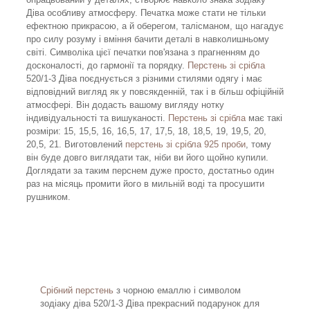
Діва особливу атмосферу. Печатка може стати не тільки
ефектною прикрасою, а й оберегом, талісманом, що нагадує
про силу розуму і вміння бачити деталі в навколишньому
світі. Символіка цієї печатки пов'язана з прагненням до
досконалості, до гармонії та порядку.
Перстень зі срібла
520/1-3 Діва поєднується з різними стилями одягу і має
відповідний вигляд як у повсякденній, так і в більш офіційній
атмосфері. Він додасть вашому вигляду нотку
індивідуальності та вишуканості.
Перстень зі срібла
має такі
розміри: 15, 15,5, 16, 16,5, 17, 17,5, 18, 18,5, 19, 19,5, 20,
20,5, 21. Виготовлений
перстень зі срібла 925 проби
, тому
він буде довго виглядати так, ніби ви його щойно купили.
Доглядати за таким перснем дуже просто, достатньо один
раз на місяць промити його в мильній воді та просушити
рушником.
Срібний перстень
з чорною емаллю і символом
зодіаку діва 520/1-3 Діва прекрасний подарунок для