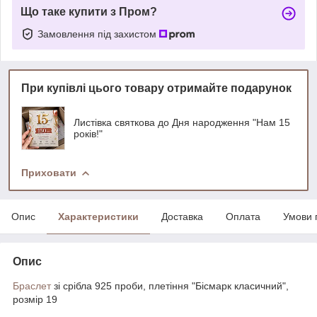
Що таке купити з Пром?
Замовлення під захистом
При купівлі цього товару отримайте подарунок
Листівка святкова до Дня народження "Нам 15
років!"
Приховати
Опис
Характеристики
Доставка
Оплата
Умови 
Опис
Браслет
зі срібла 925 проби, плетіння "Бісмарк класичний",
розмір 19