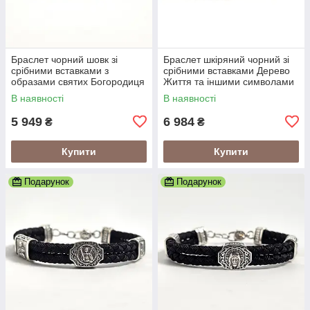
Браслет чорний шовк зі
Браслет шкіряний чорний зі
срібними вставками з
срібними вставками Дерево
образами святих Богородиця
Життя та іншими символами
та Спаситель
В наявності
В наявності
5 949
6 984
₴
₴
Купити
Купити
Подарунок
Подарунок