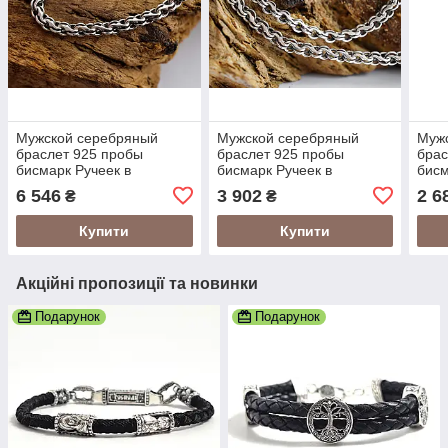
Мужской серебряный
Мужской серебряный
Муж
браслет 925 пробы
браслет 925 пробы
брас
бисмарк Ручеек в
бисмарк Ручеек в
бисм
чернении 19 размер
чернении 19 размер
черн
6 546
3 902
2 6
₴
₴
2410519
24105/1219
2410
Купити
Купити
Акційні пропозиції та новинки
Подарунок
Подарунок