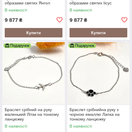
образами святих Янгол
образами святих Іісус
Охоронець
Христос
В наявності
В наявності
9 877
9 877
₴
₴
Купити
Купити
Подарунок
Подарунок
Браслет срібний на руку
Браслет срібнийна руку з
маленький Літак на тонкому
чорною емаллю Лапка на
ланцюжку
тонкому ланцюжку
В наявності
В наявності