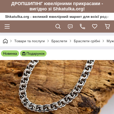
ДРОПШИПІНГ ювелірними прикрасами -
вигідно зі Shkatulka.org!
Shkatulka.org - великий ювелірний маркет для всієї родини
Товари та послуги
Браслети
Браслети срібні
Муж
Новинка
Подарунок