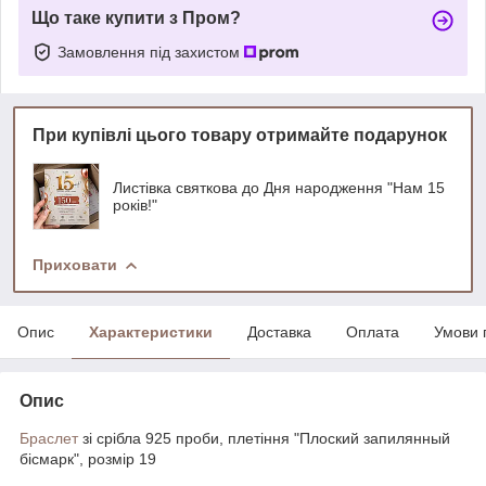
Що таке купити з Пром?
Замовлення під захистом
При купівлі цього товару отримайте подарунок
Листівка святкова до Дня народження "Нам 15
років!"
Приховати
Опис
Характеристики
Доставка
Оплата
Умови 
Опис
Браслет
зі срібла 925 проби, плетіння "Плоский запилянный
бісмарк", розмір 19