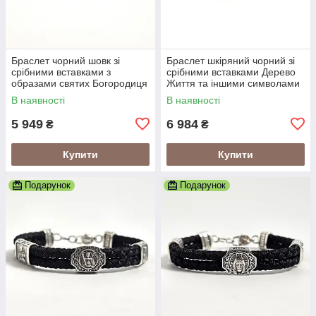
Браслет чорний шовк зі
Браслет шкіряний чорний зі
срібними вставками з
срібними вставками Дерево
образами святих Богородиця
Життя та іншими символами
та Спаситель
В наявності
В наявності
5 949
6 984
₴
₴
Купити
Купити
Подарунок
Подарунок