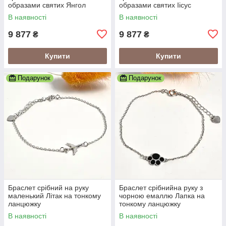
образами святих Янгол
образами святих Іісус
Охоронець
Христос
В наявності
В наявності
9 877
9 877
₴
₴
Купити
Купити
Подарунок
Подарунок
Браслет срібний на руку
Браслет срібнийна руку з
маленький Літак на тонкому
чорною емаллю Лапка на
ланцюжку
тонкому ланцюжку
В наявності
В наявності