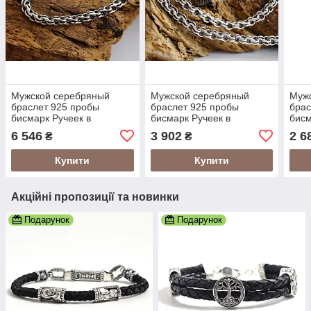
Мужской серебряный
Мужской серебряный
Муж
браслет 925 пробы
браслет 925 пробы
брас
бисмарк Ручеек в
бисмарк Ручеек в
бисм
чернении 19 размер
чернении 19 размер
черн
6 546
3 902
2 6
₴
₴
2410519
24105/1219
2410
Купити
Купити
Акційні пропозиції та новинки
Подарунок
Подарунок