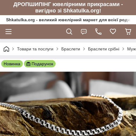
ДРОПШИПІНГ ювелірними прикрасами -
вигідно зі Shkatulka.org!
Shkatulka.org - великий ювелірний маркет для всієї родини
Товари та послуги
Браслети
Браслети срібні
Муж
Новинка
Подарунок