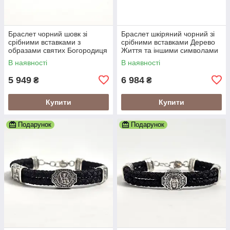
Браслет чорний шовк зі
Браслет шкіряний чорний зі
срібними вставками з
срібними вставками Дерево
образами святих Богородиця
Життя та іншими символами
та Спаситель
В наявності
В наявності
5 949
6 984
₴
₴
Купити
Купити
Подарунок
Подарунок