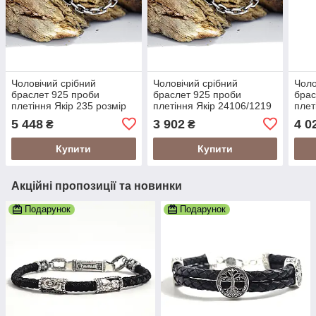
Чоловічий срібний
Чоловічий срібний
Чоло
браслет 925 проби
браслет 925 проби
брас
плетіння Якір 235 розмір
плетіння Якір 24106/1219
плет
24106235
5 448
3 902
4 0
₴
₴
Купити
Купити
Акційні пропозиції та новинки
Подарунок
Подарунок