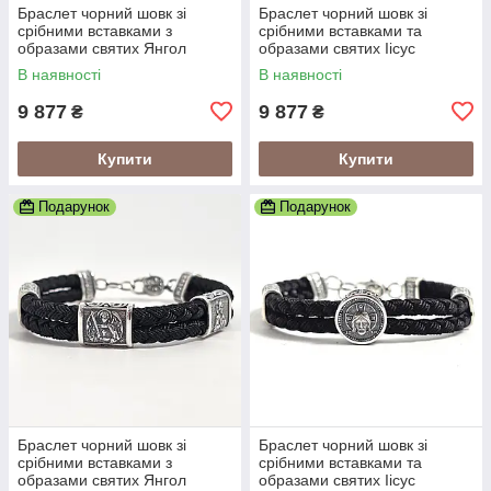
Браслет чорний шовк зі
Браслет чорний шовк зі
срібними вставками з
срібними вставками та
образами святих Янгол
образами святих Іісус
Охоронець
Христос
В наявності
В наявності
9 877
9 877
₴
₴
Купити
Купити
Подарунок
Подарунок
Браслет чорний шовк зі
Браслет чорний шовк зі
срібними вставками з
срібними вставками та
образами святих Янгол
образами святих Іісус