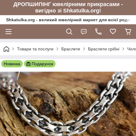
ДРОПШИПІНГ ювелірними прикрасами -
вигідно зі Shkatulka.org!
Shkatulka.org - великий ювелірний маркет для всієї родини
Товари та послуги
Браслети
Браслети срібні
Чоло
Новинка
Подарунок