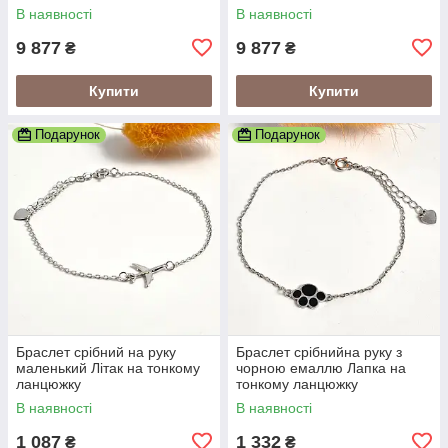
Охоронець
Христос
В наявності
В наявності
9 877
9 877
₴
₴
Купити
Купити
Подарунок
Подарунок
Браслет срібний на руку
Браслет срібнийна руку з
маленький Літак на тонкому
чорною емаллю Лапка на
ланцюжку
тонкому ланцюжку
В наявності
В наявності
1 087
1 332
₴
₴