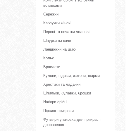
Комплекти срібні з золотими
вставками
Сережки
Каблучки жіночі
Персні та печатки чоловічі
Шнурки на шию
Ланцюжки на шию
Кольє
Браслети
Кулони, підвіси, жетони, шарми
Хрестики та ладанки
Шпильки, булавки, брошки
Набори срібні
Пірсинг прикраси
Футляри упаковка для прикрас і
доповнення