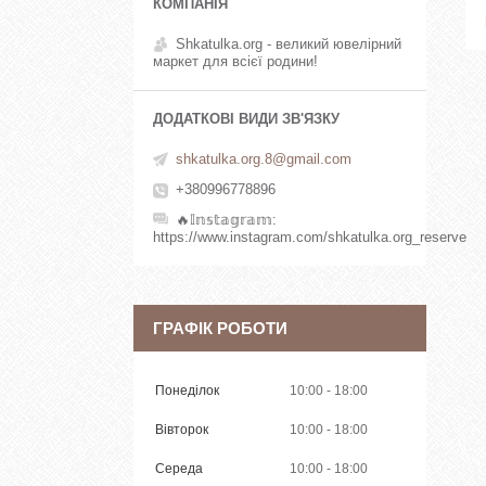
Shkatulka.org - великий ювелірний
маркет для всієї родини!
shkatulka.org.8@gmail.com
+380996778896
🔥𝕀𝕟𝕤𝕥𝕒𝕘𝕣𝕒𝕞
https://www.instagram.com/shkatulka.org_reserve
ГРАФІК РОБОТИ
Понеділок
10:00
18:00
Вівторок
10:00
18:00
Середа
10:00
18:00