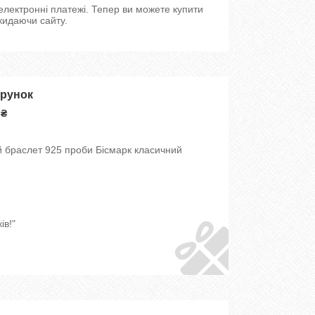
 електронні платежі. Тепер ви можете купити
кидаючи сайту.
арунок
 ₴
й браслет 925 проби Бісмарк класичний
ів!"