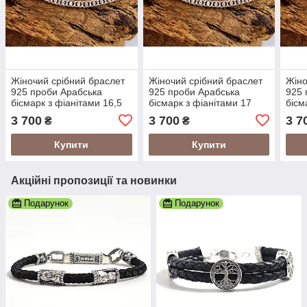
Жіночий срібний браслет
Жіночий срібний браслет
Жіно
925 проби Арабська
925 проби Арабська
925 
бісмарк з фіанітами 16,5
бісмарк з фіанітами 17
бісм
розмір 24012/4-2,01165
розмір 24012/4-2,0117
розм
3 700
3 700
3 7
₴
₴
Купити
Купити
Акційні пропозиції та новинки
Подарунок
Подарунок