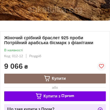
Жіночий срібний браслет 925 проби
Потрійний арабська бісмарк з фіанітами
В наявності
Код: 012-12
Роздріб
9 066
₴
Купити
або
Купити з
Що таке купити з Пром?