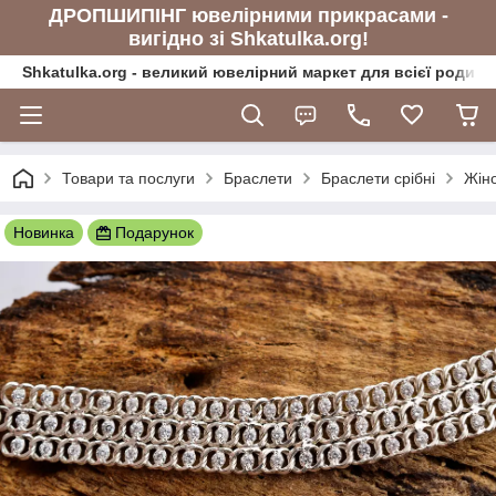
ДРОПШИПІНГ ювелірними прикрасами -
вигідно зі Shkatulka.org!
Shkatulka.org - великий ювелірний маркет для всієї родини
Товари та послуги
Браслети
Браслети срібні
Жіно
Новинка
Подарунок