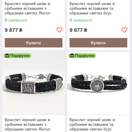
Браслет чорний шовк зі
Браслет чорний шовк зі
срібними вставками з
срібними вставками та
образами святих Янгол
образами святих Іісус
Охоронець
Христос
В наявності
В наявності
9 877
9 877
₴
₴
Купити
Купити
Подарунок
Подарунок
Браслет чорний шовк зі
Браслет чорний шовк зі
срібними вставками з
срібними вставками та
образами святих Янгол
образами святих Іісус