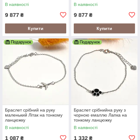
Охоронець
Христос
В наявності
В наявності
9 877
9 877
₴
₴
Купити
Купити
Подарунок
Подарунок
Браслет срібний на руку
Браслет срібнийна руку з
маленький Літак на тонкому
чорною емаллю Лапка на
ланцюжку
тонкому ланцюжку
В наявності
В наявності
1 087
1 332
₴
₴