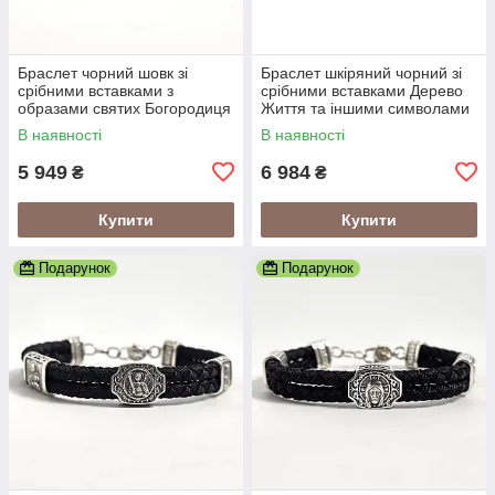
Браслет чорний шовк зі
Браслет шкіряний чорний зі
срібними вставками з
срібними вставками Дерево
образами святих Богородиця
Життя та іншими символами
та Спаситель
В наявності
В наявності
5 949
6 984
₴
₴
Купити
Купити
Подарунок
Подарунок